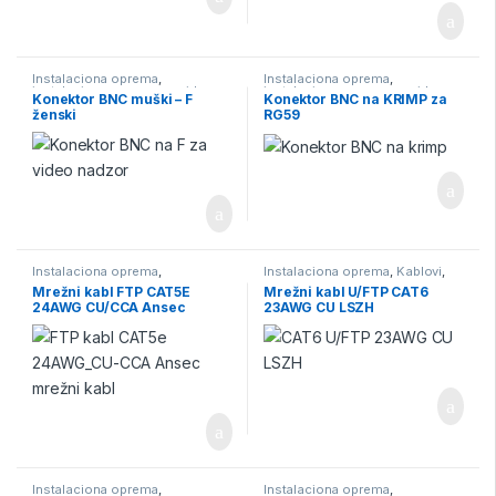
Instalaciona oprema
,
Instalaciona oprema
,
instalaciona oprema za video
instalaciona oprema za video
Konektor BNC muški – F
Konektor BNC na KRIMP za
nadzor
,
Konektori
,
Konektori za
nadzor
,
Konektori
,
Konektori za
ženski
RG59
video nadzor
,
Video Nadzor
video nadzor
,
Video Nadzor
Instalaciona oprema
,
Instalaciona oprema
,
Kablovi
,
instalaciona oprema za video
Kablovi za video nadzor
Mrežni kabl FTP CAT5E
Mrežni kabl U/FTP CAT6
nadzor
,
Kablovi
,
Kablovi za video
24AWG CU/CCA Ansec
23AWG CU LSZH
nadzor
,
Video Nadzor
Instalaciona oprema
,
Instalaciona oprema
,