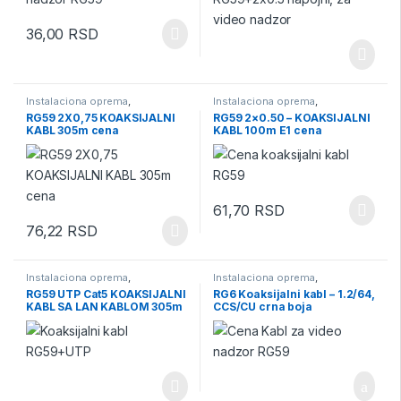
36,00
RSD
Instalaciona oprema
,
Instalaciona oprema
,
instalaciona oprema za video
instalaciona oprema za video
RG59 2X0,75 KOAKSIJALNI
RG59 2×0.50 – KOAKSIJALNI
nadzor
,
Kablovi
,
Kablovi za video
nadzor
,
Kablovi
,
Kablovi za video
KABL 305m cena
KABL 100m E1 cena
nadzor
,
Video Nadzor
nadzor
,
Video Nadzor
61,70
RSD
76,22
RSD
Instalaciona oprema
,
Instalaciona oprema
,
instalaciona oprema za video
instalaciona oprema za video
RG59 UTP Cat5 KOAKSIJALNI
RG6 Koaksijalni kabl – 1.2/64,
nadzor
,
Kablovi
,
Kablovi za video
nadzor
,
Kablovi
,
Kablovi za video
KABL SA LAN KABLOM 305m
CCS/CU crna boja
nadzor
,
Video Nadzor
nadzor
,
Video Nadzor
cena