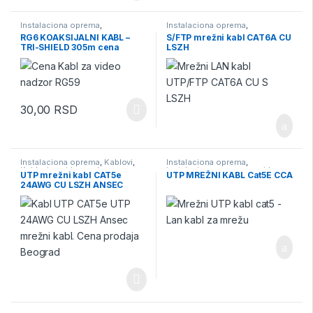
Instalaciona oprema
,
Instalaciona oprema
,
instalaciona oprema za video
instalaciona oprema za video
RG6 KOAKSIJALNI KABL –
S/FTP mrežni kabl CAT6A CU
nadzor
,
Kablovi
,
Kablovi za video
nadzor
,
Kablovi
,
Kablovi za video
TRI-SHIELD 305m cena
LSZH
nadzor
,
Video Nadzor
nadzor
30,00
RSD
Instalaciona oprema
,
Kablovi
,
Instalaciona oprema
,
Kablovi za video nadzor
instalaciona oprema za video
UTP mrežni kabl CAT5e
UTP MREŽNI KABL Cat5E CCA
nadzor
,
Kablovi
,
Kablovi za video
24AWG CU LSZH ANSEC
nadzor
,
Video Nadzor