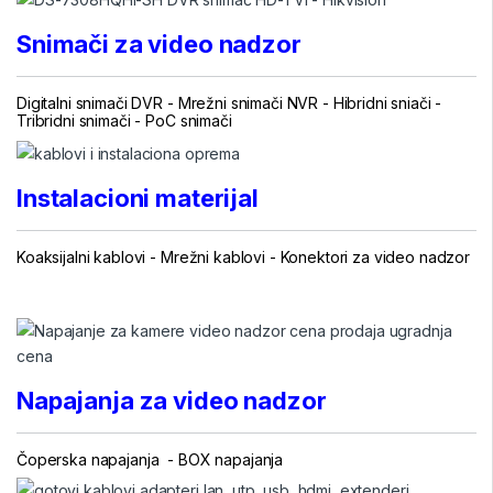
Snimači za video nadzor
Digitalni snimači DVR
- Mrežni snimači NVR -
Hibridni sniači
-
Tribridni snimači
- PoC snimači
Instalacioni materijal
Koaksijalni kablovi
-
Mrežni kablovi
-
Konektori za video nadzor
...
Napajanja za video nadzor
Čoperska napajanja - BOX napajanja