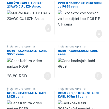
instalaciona oprema za video
instalaciona oprema za video
MREŽNI KABL UTP CAT6
PPCF Konektor KOMPRESION
nadzor
,
Kablovi
,
Kablovi za video
nadzor
,
Konektori
,
Konektori za
23AWG CU LSZH Ansec
za RG59 cena
nadzor
video nadzor
,
Video Nadzor
Instalaciona oprema
,
Instalaciona oprema
,
instalaciona oprema za video
instalaciona oprema za video
RG59 – KOAKSIJALNI KABL
RG59 – KOAKSIJALNI KABL
nadzor
,
Kablovi
,
Kablovi za video
nadzor
,
Kablovi
,
Kablovi za video
305m cena
cena
nadzor
,
Video Nadzor
nadzor
,
Video Nadzor
28,80
RSD
Instalaciona oprema
,
Instalaciona oprema
,
instalaciona oprema za video
instalaciona oprema za video
RG59 – KOAKSIJALNI KABL
RG59 2X0,50 KOAKSIJALNI
nadzor
,
Kablovi
,
Kablovi za video
nadzor
,
Kablovi
,
Kablovi za video
LSZH cena
KABL 305m E1 cena
nadzor
,
Video Nadzor
nadzor
,
Video Nadzor