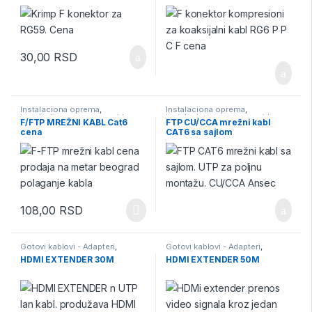
koaksijalni kabl
30,00
RSD
Instalaciona oprema
,
Instalaciona oprema
,
instalaciona oprema za video
instalaciona oprema za video
F/FTP MREŽNI KABL Cat6
FTP CU/CCA mrežni kabl
nadzor
,
Kablovi
,
Kablovi za video
nadzor
,
Kablovi
,
Kablovi za video
cena
CAT6 sa sajlom
nadzor
,
Video Nadzor
nadzor
,
Video Nadzor
108,00
RSD
Gotovi kablovi - Adapteri
,
Gotovi kablovi - Adapteri
,
Priključni kablovi - extenderi -
Priključni kablovi - extenderi -
HDMI EXTENDER 30M
HDMI EXTENDER 50M
konventori
konventori