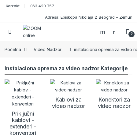
Skip to navigation
Skip to content
Kontakt
063 420 757
Adresa: Episkopa Nikolaja 2. Beograd – Zemun
Open
0
Početna
Video Nadzor
instalaciona oprema za video n
instalaciona oprema za video nadzor Kategorije
Kablovi za
Konektori za
video nadzor
video nadzor
Priključni
kablovi -
extenderi -
konventori