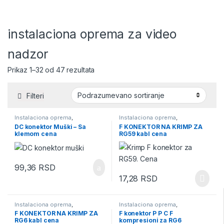
instalaciona oprema za video
nadzor
Prikaz 1–32 od 47 rezultata
Filteri
Instalaciona oprema
,
Instalaciona oprema
,
instalaciona oprema za video
instalaciona oprema za video
DC konektor Muški – Sa
F KONEKTOR NA KRIMP ZA
nadzor
,
Konektori
,
Konektori za
nadzor
,
Konektori
,
Konektori za
klemom cena
RG59 kabl cena
video nadzor
,
Video Nadzor
video nadzor
,
Video Nadzor
99,36
RSD
17,28
RSD
Instalaciona oprema
,
Instalaciona oprema
,
instalaciona oprema za video
instalaciona oprema za video
F KONEKTOR NA KRIMP ZA
F konektor P P C F
nadzor
,
Konektori
,
Konektori za
nadzor
,
Konektori
,
Konektori za
RG6 kabl cena
kompresioni za RG6
video nadzor
,
Video Nadzor
video nadzor
,
Video Nadzor