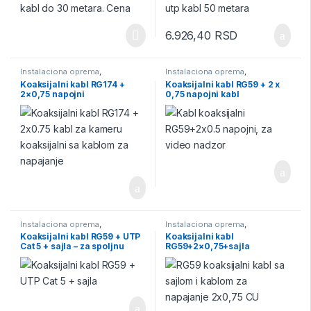
6.926,40
RSD
Instalaciona oprema
,
Instalaciona oprema
,
instalaciona oprema za video
instalaciona oprema za video
Koaksijalni kabl RG174 +
Koaksijalni kabl RG59 + 2 x
nadzor
,
Kablovi
,
Kablovi za video
nadzor
,
Kablovi
,
Kablovi za video
2×0,75 napojni
0,75 napojni kabl
nadzor
,
Video Nadzor
nadzor
,
Video Nadzor
Instalaciona oprema
,
Instalaciona oprema
,
instalaciona oprema za video
instalaciona oprema za video
Koaksijalni kabl RG59 + UTP
Koaksijalni kabl
nadzor
,
Kablovi
,
Kablovi za video
nadzor
,
Kablovi
,
Kablovi za video
Cat 5 + sajla – za spoljnu
RG59+2×0,75+sajla
nadzor
,
Video Nadzor
nadzor
,
Video Nadzor
upotrebu