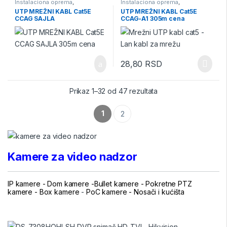
Instalaciona oprema
,
Instalaciona oprema
,
instalaciona oprema za video
instalaciona oprema za video
UTP MREŽNI KABL Cat5E
UTP MREŽNI KABL Cat5E
nadzor
,
Kablovi
,
Kablovi za video
nadzor
,
Kablovi
,
Kablovi za video
CCAG SAJLA
CCAG-A1 305m cena
nadzor
nadzor
,
Video Nadzor
28,80
RSD
Prikaz 1–32 od 47 rezultata
1
2
Kamere za video nadzor
IP kamere -
Dom kamere -
Bullet kamere
-
Pokretne PTZ
kamere
-
Box kamere
-
PoC kamere
-
Nosači i kućišta
.