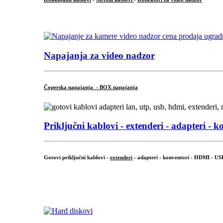
...
Napajanja za video nadzor
Čoperska napajanja - BOX napajanja
Priključni
kablovi - extenderi - adapteri - k
Gotovi priključni kablovi -
extenderi
- adapteri - konventori - HDMI - US
...
.