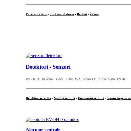
Paradox alarm
-
UniGuard alarm
-
Bežični
-
Žičani
...
...
.
Detektori - Senzori
POKRET
POŽAR
GAS
POPLAVA
STAKLO
VRATA-PROZOR
Detektori pokreta
-
Spoljni senzori
-
Unutrašnji senzori
-
Senzor koji ne re
.
Alarmne centrale