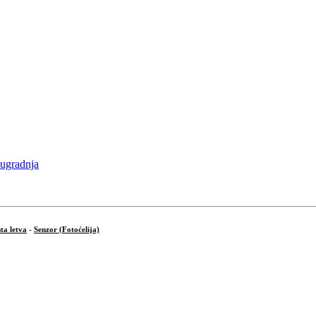
ta letva
-
Senzor (Fotoćelija)