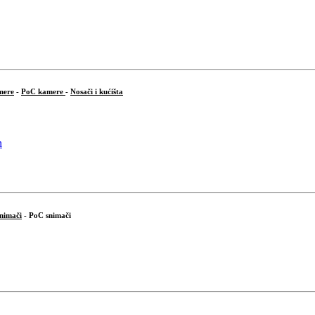
mere
-
PoC kamere
-
Nosači i kućišta
snimači
- PoC snimači