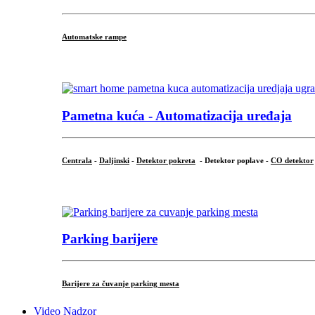
Automatske rampe
...
Pametna kuća - Automatizacija uređaja
Centrala
-
Daljinski
-
Detektor pokreta
- Detektor poplave -
CO detektor
...
Parking barijere
Barijere za čuvanje parking mesta
Video Nadzor