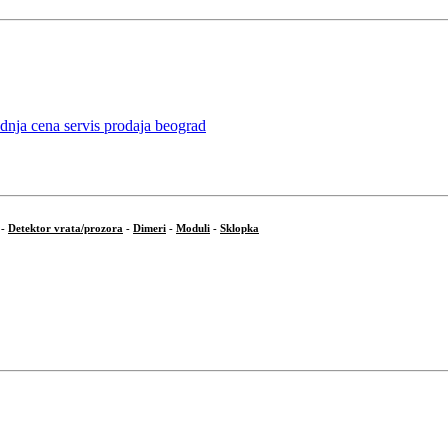
-
Detektor vrata/prozora
-
Dimeri
-
Moduli
-
Sklopka