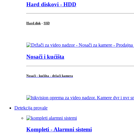
Hard diskovi - HDD
Hard disk
-
SSD
...
Nosači i kućišta
Nosači - kućišta - držači kamera
...
Detekcija provale
Kompleti - Alarmni sistemi