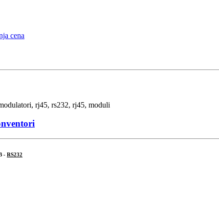
onventori
B -
RS232