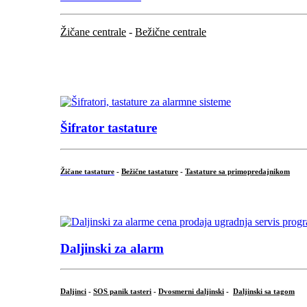
Žičane centrale
-
Bežične centrale
...
...
Šifrator tastature
Žičane tastature
-
Bežične tastature
-
Tastature sa primopredajnikom
...
Daljinski za alarm
Daljinci
-
SOS panik tasteri
-
Dvosmerni daljinski
-
Daljinski sa tagom