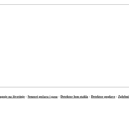
aguje na životinje
-
Senzori požara i gasa
-
Detektor lom stakla
-
Detektor poplave
-
Zglobni