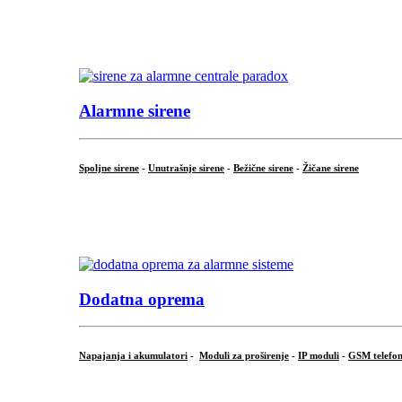
...
.
Alarmne sirene
Spoljne sirene
-
Unutrašnje sirene
-
Bežične sirene
-
Žičane sirene
...
.
Dodatna oprema
Napajanja i akumulatori
-
Moduli za proširenje
-
IP moduli
-
GSM telefon
...