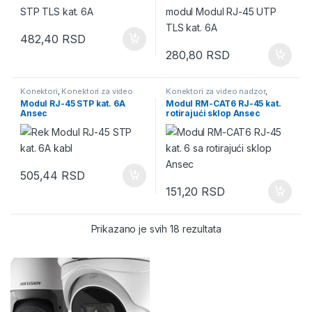
482,40
RSD
280,80
RSD
Konektori
,
Konektori za video
Konektori za video nadzor
,
nadzor
,
Moduli - Konektori
,
Moduli - Konektori
,
Mrežna
Modul RJ-45 STP kat. 6A
Modul RM-CAT6 RJ-45 kat.
Mrežna oprema
,
Rek ormani
oprema
,
Rek ormani
Ansec
rotirajući sklop Ansec
505,44
RSD
151,20
RSD
Prikazano je svih 18 rezultata