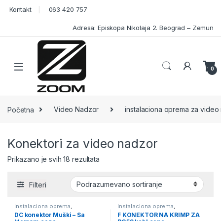
Skip to navigation
Skip to content
Kontakt
063 420 757
Adresa: Episkopa Nikolaja 2. Beograd – Zemun
Open
0
Početna
Video Nadzor
instalaciona oprema za video
Konektori za video nadzor
Prikazano je svih 18 rezultata
Filteri
Instalaciona oprema
,
Instalaciona oprema
,
instalaciona oprema za video
instalaciona oprema za video
DC konektor Muški – Sa
F KONEKTOR NA KRIMP ZA
nadzor
,
Konektori
,
Konektori za
nadzor
,
Konektori
,
Konektori za