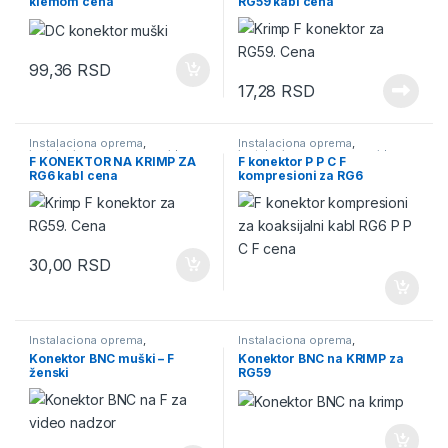
klemom cena
RG59 kabl cena
video nadzor
,
Video Nadzor
video nadzor
,
Video Nadzor
99,36
RSD
17,28
RSD
Instalaciona oprema
,
Instalaciona oprema
,
instalaciona oprema za video
instalaciona oprema za video
F KONEKTOR NA KRIMP ZA
F konektor P P C F
nadzor
,
Konektori
,
Konektori za
nadzor
,
Konektori
,
Konektori za
RG6 kabl cena
kompresioni za RG6
video nadzor
,
Video Nadzor
video nadzor
,
Video Nadzor
koaksijalni kabl
30,00
RSD
Instalaciona oprema
,
Instalaciona oprema
,
instalaciona oprema za video
instalaciona oprema za video
Konektor BNC muški – F
Konektor BNC na KRIMP za
nadzor
,
Konektori
,
Konektori za
nadzor
,
Konektori
,
Konektori za
ženski
RG59
video nadzor
,
Video Nadzor
video nadzor
,
Video Nadzor