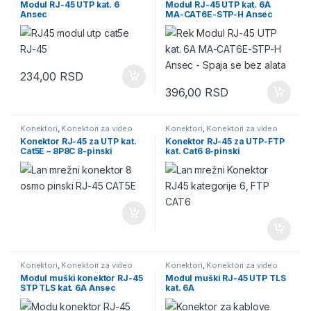
Modul RJ-45 UTP kat. 6
Modul RJ-45 UTP kat. 6A
Mrežna oprema
,
Rek ormani
Mrežna oprema
,
Rek ormani
Ansec
MA-CAT6E-STP-H Ansec
234,00
RSD
396,00
RSD
Konektori
,
Konektori za video
Konektori
,
Konektori za video
nadzor
,
Moduli - Konektori
,
nadzor
,
Moduli - Konektori
,
Konektor RJ-45 za UTP kat.
Konektor RJ-45 za UTP-FTP
Mrežna oprema
,
Rek ormani
Mrežna oprema
,
Rek ormani
Cat5E – 8P8C 8-pinski
kat. Cat6 8-pinski
Konektori
,
Konektori za video
Konektori
,
Konektori za video
nadzor
,
Moduli - Konektori
,
nadzor
,
Moduli - Konektori
,
Modul muški konektor RJ-45
Modul muški RJ-45 UTP TLS
Mrežna oprema
,
Rek ormani
Mrežna oprema
,
Rek ormani
STP TLS kat. 6A Ansec
kat. 6A