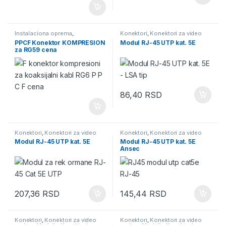
Instalaciona oprema
,
Konektori
,
Konektori za video
instalaciona oprema za video
nadzor
,
Moduli - Konektori
,
PPCF Konektor KOMPRESION
Modul RJ-45 UTP kat. 5E
nadzor
,
Konektori
,
Konektori za
Mrežna oprema
,
Rek ormani
za RG59 cena
video nadzor
,
Video Nadzor
86,40
RSD
Konektori
,
Konektori za video
Konektori
,
Konektori za video
nadzor
,
Moduli - Konektori
,
nadzor
,
Moduli - Konektori
,
Modul RJ-45 UTP kat. 5E
Modul RJ-45 UTP kat. 5E
Mrežna oprema
,
Rek ormani
Mrežna oprema
,
Rek ormani
Ansec
207,36
RSD
145,44
RSD
Konektori
,
Konektori za video
Konektori
,
Konektori za video
nadzor
,
Moduli - Konektori
,
nadzor
,
Moduli - Konektori
,