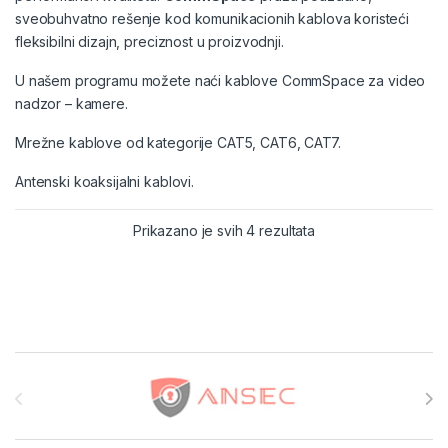
sveobuhvatno rešenje kod komunikacionih kablova koristeći
fleksibilni dizajn, preciznost u proizvodnji.
U našem programu možete naći kablove
CommSpace
za video
nadzor – kamere.
Mrežne kablove
od kategorije CAT5, CAT6, CAT7.
Antenski koaksijalni kablovi.
Prikazano je svih 4 rezultata
Brands Carousel