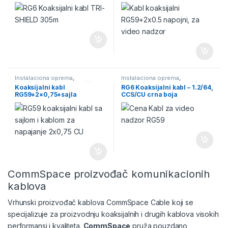
Instalaciona oprema
,
Instalaciona oprema
,
instalaciona oprema za video
instalaciona oprema za video
Koaksijalni kabl
RG6 Koaksijalni kabl – 1.2/64,
nadzor
,
Kablovi
,
Kablovi za video
nadzor
,
Kablovi
,
Kablovi za video
RG59+2×0,75+sajla
CCS/CU crna boja
nadzor
,
Video Nadzor
nadzor
,
Video Nadzor
CommSpace proizvođač komunikacionih
kablova
Vrhunski proizvođač
kablova
CommSpace Cable koji se
specijalizuje za proizvodnju koaksijalnih i drugih kablova visokih
performansi i kvaliteta.
CommSpace
pruža pouzdano,