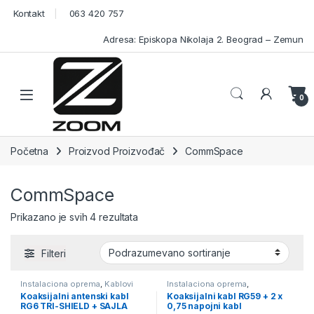
Skip to navigation
Skip to content
Kontakt
063 420 757
Adresa: Episkopa Nikolaja 2. Beograd – Zemun
Open
0
Početna
Proizvod Proizvođač
CommSpace
CommSpace
Prikazano je svih 4 rezultata
Filteri
Instalaciona oprema
,
Kablovi
Instalaciona oprema
,
instalaciona oprema za video
Koaksijalni antenski kabl
Koaksijalni kabl RG59 + 2 x
nadzor
,
Kablovi
,
Kablovi za video
RG6 TRI-SHIELD + SAJLA
0,75 napojni kabl
nadzor
,
Video Nadzor