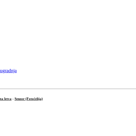
ta letva
-
Senzor (Fotoćelija)