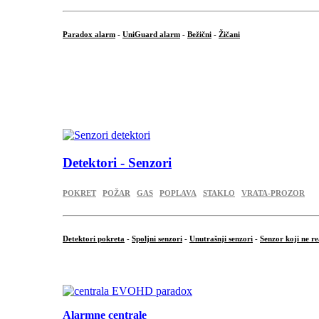
Paradox alarm
-
UniGuard alarm
-
Bežični
-
Žičani
...
...
.
Detektori - Senzori
POKRET
POŽAR
GAS
POPLAVA
STAKLO
VRATA-PROZOR
Detektori pokreta
-
Spoljni senzori
-
Unutrašnji senzori
-
Senzor koji ne re
.
Alarmne centrale