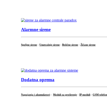
...
.
Alarmne sirene
Spoljne sirene
-
Unutrašnje sirene
-
Bežične sirene
-
Žičane sirene
...
.
Dodatna oprema
Napajanja i akumulatori
-
Moduli za proširenje
-
IP moduli
-
GSM telefon
...