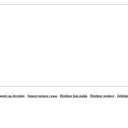
aguje na životinje
-
Senzori požara i gasa
-
Detektor lom stakla
-
Detektor poplave
-
Zglobni