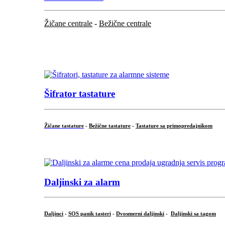
Žičane centrale
-
Bežične centrale
...
...
Šifrator tastature
Žičane tastature
-
Bežične tastature
-
Tastature sa primopredajnikom
...
Daljinski za alarm
Daljinci
-
SOS panik tasteri
-
Dvosmerni daljinski
-
Daljinski sa tagom