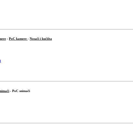
mere
-
PoC kamere
-
Nosači i kućišta
snimači
- PoC snimači