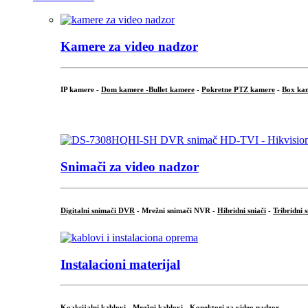
Kamere za video nadzor
IP kamere -
Dom kamere -
Bullet kamere
-
Pokretne PTZ kamere
-
Box ka
.
Snimači za video nadzor
Digitalni snimači DVR
- Mrežni snimači NVR -
Hibridni sniači
-
Tribridni 
Instalacioni materijal
Koaksijalni kablovi
-
Mrežni kablovi
-
Konektori za video nadzor