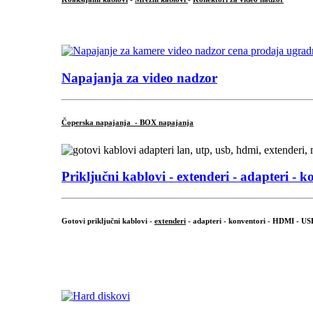
...
Napajanja za video nadzor
Čoperska napajanja - BOX napajanja
Priključni
kablovi - extenderi - adapteri - k
Gotovi priključni kablovi -
extenderi
- adapteri - konventori - HDMI - US
...
.