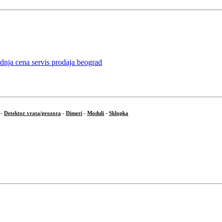
-
Detektor vrata/prozora
-
Dimeri
-
Moduli
-
Sklopka