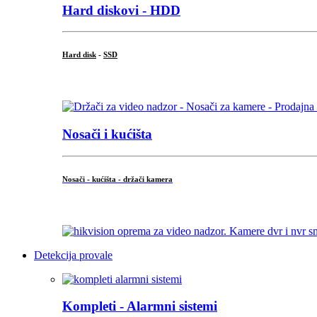
Hard diskovi - HDD
Hard disk
-
SSD
...
Nosači i kućišta
Nosači - kućišta - držači kamera
...
Detekcija provale
Kompleti - Alarmni sistemi