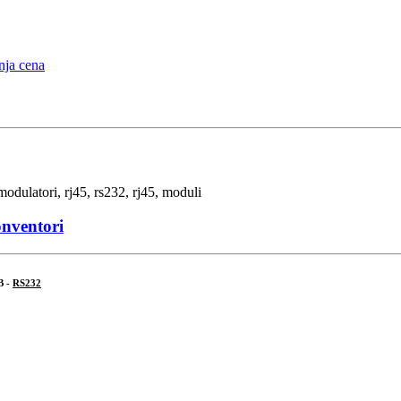
onventori
B -
RS232