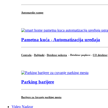
Automatske rampe
...
Pametna kuća - Automatizacija uređaja
Centrala
-
Daljinski
-
Detektor pokreta
- Detektor poplave -
CO detektor
...
Parking barijere
Barijere za čuvanje parking mesta
Video Nadzor