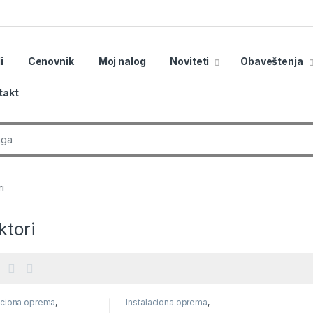
i
Cenovnik
Moj nalog
Noviteti
Obaveštenja
takt
r:
i
ktori
aciona oprema
,
Instalaciona oprema
,
aciona oprema za video
instalaciona oprema za video