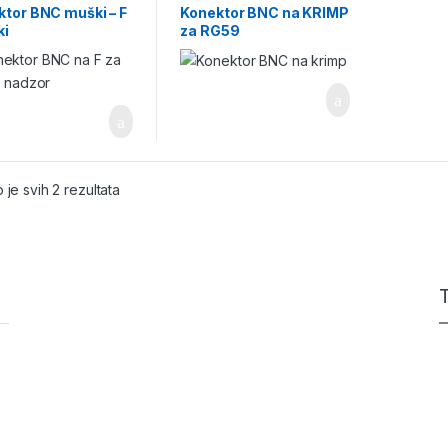
r
,
Konektori
,
Konektori
nadzor
,
Konektori
,
Konektori
ktor BNC muški – F
Konektor BNC na KRIMP
eo nadzor
,
Video
za video nadzor
,
Video
ki
za RG59
r
Nadzor
 je svih 2 rezultata