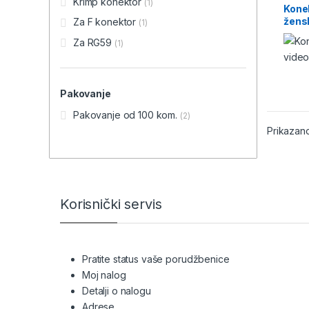
Krimp konektor
(1)
nadzo
Kone
za vid
žens
Za F konektor
Nadzo
(1)
Za RG59
(1)
Pakovanje
Pakovanje od 100 kom.
(2)
Prikazano
Brands Carousel
Korisnički servis
Pratite status vaše porudžbenice
Moj nalog
Detalji o nalogu
Adrese