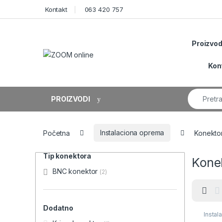
Skip to navigation
Skip to content
Kontakt
063 420 757
Proizvod
Kon
Search fo
PROIZVODI
Početna
Instalaciona oprema
Konektor
Tip konektora
Kone
BNC konektor
(2)
Dodatno
Instal
instal