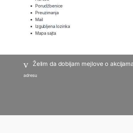
Porudžbenice
Preuzimanja
Mail
Izgubljena lozinka
Mapa sajta
Želim da dobijam mejlove o akcijama
adresu