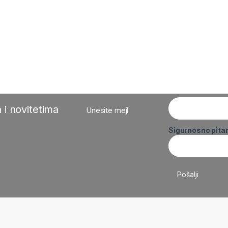
 i novitetima
Unesite mejl
Sigurnosno pita