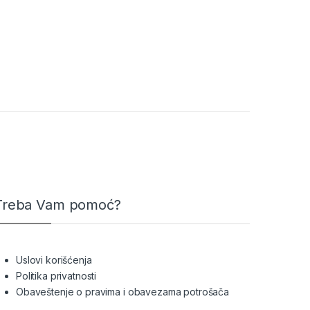
Treba Vam pomoć?
Uslovi korišćenja
Politika privatnosti
Obaveštenje o pravima i obavezama potrošača