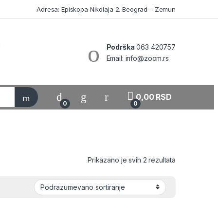
Adresa: Episkopa Nikolaja 2. Beograd – Zemun
Podrška
063 420757
Email: info@zoom.rs
My Account
0,00
RSD
0
0
Prikazano je svih 2 rezultata