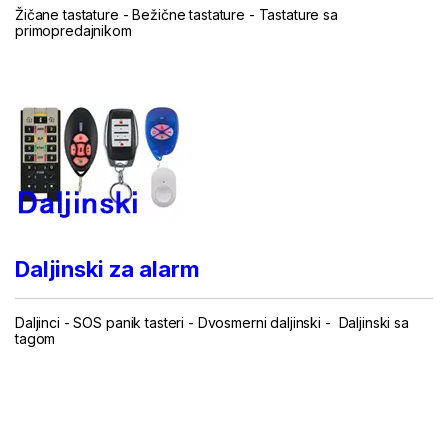
Žičane tastature
-
Bežične tastature
-
Tastature sa
primopredajnikom
...
Daljinski za alarm
Daljinci
-
SOS panik tasteri
-
Dvosmerni daljinski
-
Daljinski sa
tagom
...
.