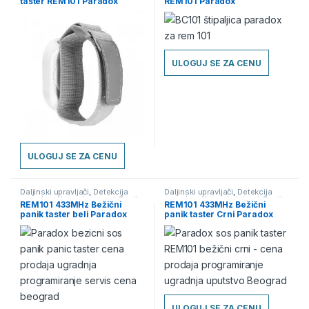
taster REM101 Paradox
REM101 Paradox
ULOGUJ SE ZA CENU
ULOGUJ SE ZA CENU
Daljinski upravljači
,
Detekcija
Daljinski upravljači
,
Detekcija
provale - Alarmni sistemi
,
Panik
provale - Alarmni sistemi
,
Panik
REM101 433MHz Bežični
REM101 433MHz Bežični
SOS tasteri
SOS tasteri
panik taster beli Paradox
panik taster Crni Paradox
cena
ULOGUJ SE ZA CENU