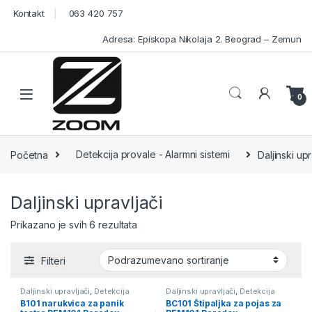
Skip to navigation
Skip to content
Kontakt
063 420 757
Adresa: Episkopa Nikolaja 2. Beograd – Zemun
Open
0
Početna
Detekcija provale - Alarmni sistemi
Daljinski upr
Daljinski upravljači
Prikazano je svih 6 rezultata
Filteri
Daljinski upravljači
,
Detekcija
Daljinski upravljači
,
Detekcija
provale - Alarmni sistemi
,
Panik
provale - Alarmni sistemi
,
Panik
B101 narukvica za panik
BC101 Štipaljka za pojas za
SOS tasteri
SOS tasteri