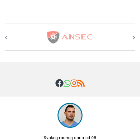
Brands Carousel
Svakog radnog dana od 08