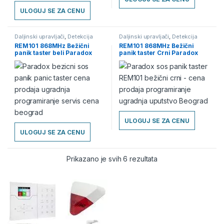
ULOGUJ SE ZA CENU
Daljinski upravljači
,
Detekcija
Daljinski upravljači
,
Detekcija
provale - Alarmni sistemi
,
Panik
provale - Alarmni sistemi
,
Panik
REM101 868MHz Bežični
REM101 868MHz Bežični
SOS tasteri
SOS tasteri
panik taster beli Paradox
panik taster Crni Paradox
cena
ULOGUJ SE ZA CENU
ULOGUJ SE ZA CENU
Prikazano je svih 6 rezultata