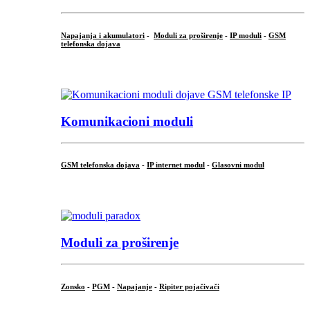
Napajanja i akumulatori
-
Moduli za proširenje
-
IP moduli
-
GSM
telefonska dojava
...
Komunikacioni moduli
GSM telefonska dojava
-
IP internet modul
-
Glasovni modul
...
Moduli za proširenje
Zonsko
-
PGM
-
Napajanje
-
Ripiter pojačivači