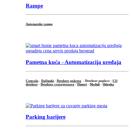
Rampe
Automatske rampe
...
Pametna kuća - Automatizacija uređaja
Centrala
-
Daljinski
-
Detektor pokreta
- Detektor poplave -
CO
detektor
-
Detektor vrata/prozora
-
Dimeri
-
Moduli
-
Sklopka
...
Parking barijere