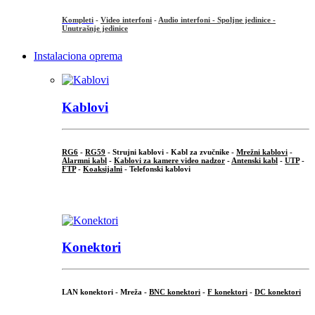
Kompleti
-
Video interfoni
-
Audio interfoni - Spoljne jedinice -
Unutrašnje jedinice
Instalaciona oprema
Kablovi
RG6
-
RG59
- Strujni kablovi - Kabl za zvučnike -
Mrežni kablovi
-
Alarmni kabl
-
Kablovi za kamere video nadzor
-
Antenski kabl
-
UTP
-
FTP
-
Koaksijalni
- Telefonski kablovi
...
Konektori
LAN konektori - Mreža -
BNC konektori
-
F konektori
-
DC konektori