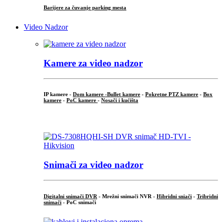
Barijere za čuvanje parking mesta
Video Nadzor
Kamere za video nadzor
IP kamere -
Dom kamere -
Bullet kamere
-
Pokretne PTZ kamere
-
Box
kamere
-
PoC kamere
-
Nosači i kućišta
.
Snimači za video nadzor
Digitalni snimači DVR
- Mrežni snimači NVR -
Hibridni sniači
-
Tribridni
snimači
- PoC snimači