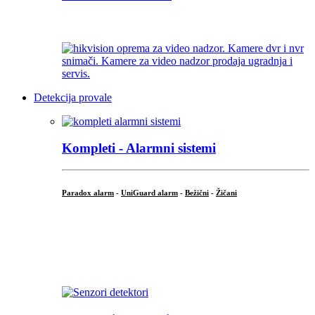
...
Detekcija provale
Kompleti - Alarmni sistemi
Paradox alarm
-
UniGuard alarm
-
Bežični
-
Žičani
...
...
.