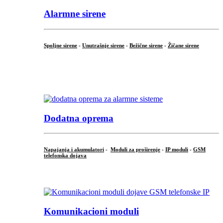
Alarmne sirene
Spoljne sirene
-
Unutrašnje sirene
-
Bežične sirene
-
Žičane sirene
...
.
Dodatna oprema
Napajanja i akumulatori
-
Moduli za proširenje
-
IP moduli
-
GSM
telefonska dojava
...
Komunikacioni moduli