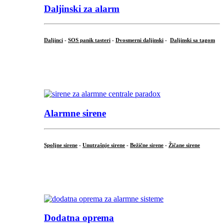
Daljinski za alarm
Daljinci
-
SOS panik tasteri
-
Dvosmerni daljinski
-
Daljinski sa tagom
...
.
Alarmne sirene
Spoljne sirene
-
Unutrašnje sirene
-
Bežične sirene
-
Žičane sirene
...
.
Dodatna oprema