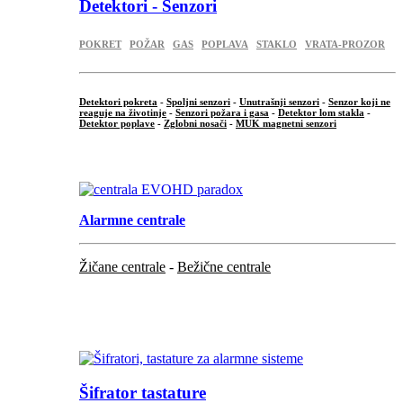
Detektori - Senzori
POKRET
POŽAR
GAS
POPLAVA
STAKLO
VRATA-PROZOR
Detektori pokreta
-
Spoljni senzori
-
Unutrašnji senzori
-
Senzor koji ne
reaguje na životinje
-
Senzori požara i gasa
-
Detektor lom stakla
-
Detektor poplave
-
Zglobni nosači
-
MUK magnetni senzori
.
Alarmne centrale
Žičane centrale
-
Bežične centrale
...
...
Šifrator tastature