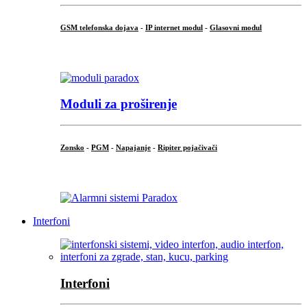
GSM telefonska dojava
-
IP internet modul
-
Glasovni modul
...
Moduli za proširenje
Zonsko
-
PGM
-
Napajanje
-
Ripiter pojačivači
...
Interfoni
Interfoni