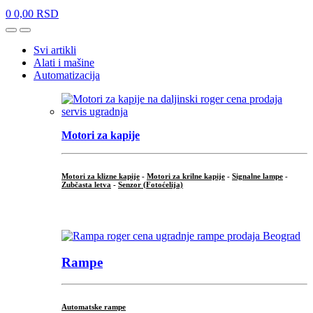
0
0,00
RSD
Open
Close
Svi artikli
Alati i mašine
Automatizacija
Motori za kapije
Motori za klizne kapije
-
Motori za krilne kapije
-
Signalne lampe
-
Zubčasta letva
-
Senzor (Fotoćelija)
...
Rampe
Automatske rampe