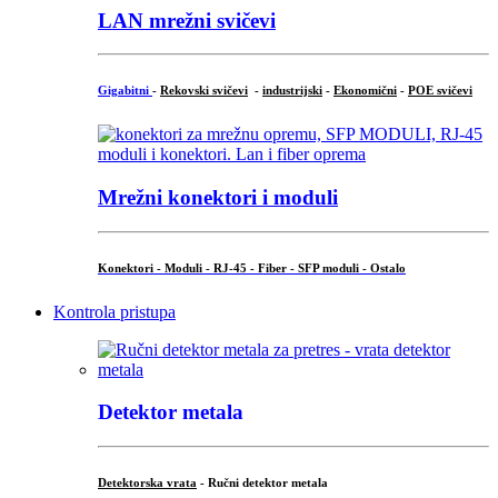
LAN mrežni svičevi
Gigabitni
-
Rekovski svičevi
-
industrijski
-
Ekonomični
-
POE svičevi
Mrežni konektori i moduli
Konektori - Moduli - RJ-45 - Fiber - SFP moduli - Ostalo
Kontrola pristupa
Detektor metala
Detektorska vrata
- Ručni detektor metala