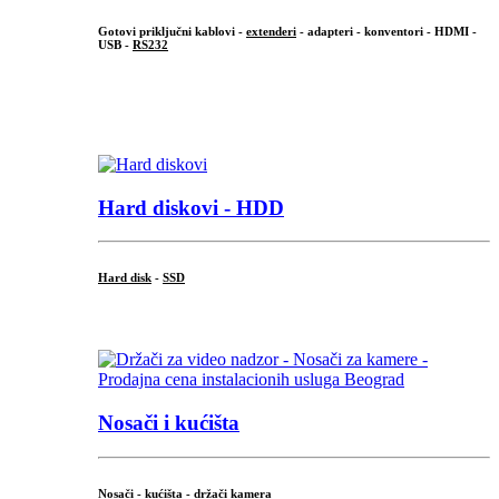
Gotovi priključni kablovi -
extenderi
- adapteri - konventori - HDMI -
USB -
RS232
...
.
Hard diskovi - HDD
Hard disk
-
SSD
...
Nosači i kućišta
Nosači - kućišta - držači kamera