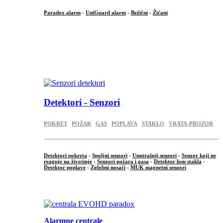
Paradox alarm
-
UniGuard alarm
-
Bežični
-
Žičani
...
...
.
Detektori - Senzori
POKRET
POŽAR
GAS
POPLAVA
STAKLO
VRATA-PROZOR
Detektori pokreta
-
Spoljni senzori
-
Unutrašnji senzori
-
Senzor koji ne
reaguje na životinje
-
Senzori požara i gasa
-
Detektor lom stakla
-
Detektor poplave
-
Zglobni nosači
-
MUK magnetni senzori
.
Alarmne centrale