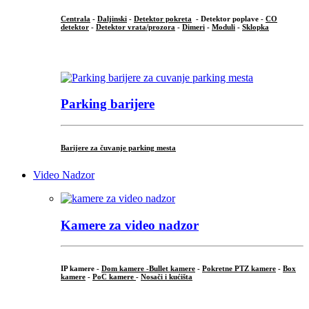
Centrala
-
Daljinski
-
Detektor pokreta
- Detektor poplave -
CO
detektor
-
Detektor vrata/prozora
-
Dimeri
-
Moduli
-
Sklopka
...
Parking barijere
Barijere za čuvanje parking mesta
Video Nadzor
Kamere za video nadzor
IP kamere -
Dom kamere -
Bullet kamere
-
Pokretne PTZ kamere
-
Box
kamere
-
PoC kamere
-
Nosači i kućišta
.