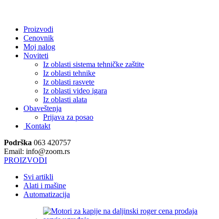
.
Proizvodi
Cenovnik
Moj nalog
Noviteti
Iz oblasti sistema tehničke zaštite
Iz oblasti tehnike
Iz oblasti rasvete
Iz oblasti video igara
Iz oblasti alata
Obaveštenja
Prijava za posao
Kontakt
Podrška
063 420757
Email: info@zoom.rs
PROIZVODI
Svi artikli
Alati i mašine
Automatizacija