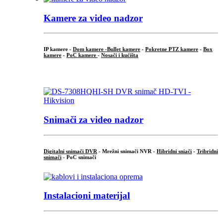
Kamere za video nadzor
IP kamere -
Dom kamere -
Bullet kamere
-
Pokretne PTZ kamere
-
Box
kamere
-
PoC kamere
-
Nosači i kućišta
.
Snimači za video nadzor
Digitalni snimači DVR
- Mrežni snimači NVR -
Hibridni sniači
-
Tribridni
snimači
- PoC snimači
Instalacioni materijal