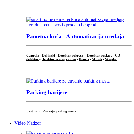
...
Pametna kuća - Automatizacija uređaja
Centrala
-
Daljinski
-
Detektor pokreta
- Detektor poplave -
CO
detektor
-
Detektor vrata/prozora
-
Dimeri
-
Moduli
-
Sklopka
...
Parking barijere
Barijere za čuvanje parking mesta
Video Nadzor