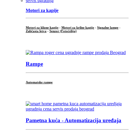
Motori za kapije
Motori za klizne kapije
-
Motori za krilne kapije
-
Signalne lampe
-
Zubčasta letva
-
Senzor (Fotoćelija)
...
Rampe
Automatske rampe
...
Pametna kuća - Automatizacija uređaja