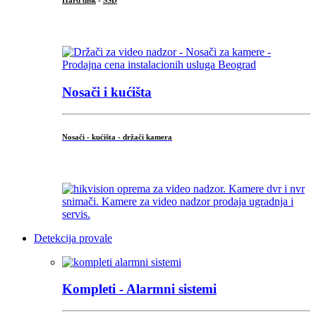
Hard disk
-
SSD
...
Nosači i kućišta
Nosači - kućišta - držači kamera
...
Detekcija provale
Kompleti - Alarmni sistemi