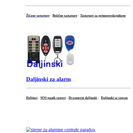
Žičane tastature
-
Bežične tastature
-
Tastature sa primopredajnikom
...
Daljinski za alarm
Daljinci
-
SOS panik tasteri
-
Dvosmerni daljinski
-
Daljinski sa tagom
...
.