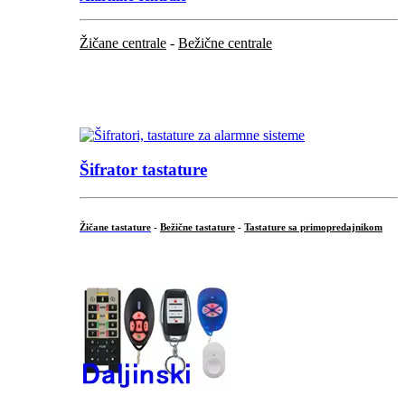
Žičane centrale
-
Bežične centrale
...
...
Šifrator tastature
Žičane tastature
-
Bežične tastature
-
Tastature sa primopredajnikom
...