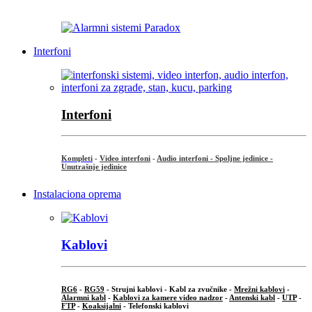
...
Interfoni
Interfoni
Kompleti
-
Video interfoni
-
Audio interfoni - Spoljne jedinice -
Unutrašnje jedinice
Instalaciona oprema
Kablovi
RG6
-
RG59
- Strujni kablovi - Kabl za zvučnike -
Mrežni kablovi
-
Alarmni kabl
-
Kablovi za kamere video nadzor
-
Antenski kabl
-
UTP
-
FTP
-
Koaksijalni
- Telefonski kablovi