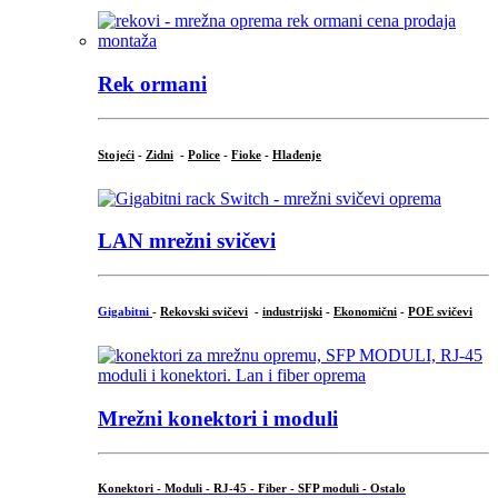
Rek ormani
Stojeći
-
Zidni
-
Police
-
Fioke
-
Hlađenje
LAN mrežni svičevi
Gigabitni
-
Rekovski svičevi
-
industrijski
-
Ekonomični
-
POE svičevi
Mrežni konektori i moduli
Konektori - Moduli - RJ-45 - Fiber - SFP moduli - Ostalo