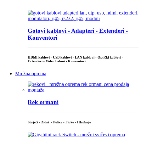
...
Gotovi kablovi - Adapteri - Extenderi -
Konventori
HDMI kablovi - USB kablovi - LAN kablovi - Optički kablovi -
Extenderi - Video baluni - Konventori
Mrežna oprema
Rek ormani
Stojeći
-
Zidni
-
Police
-
Fioke
-
Hlađenje