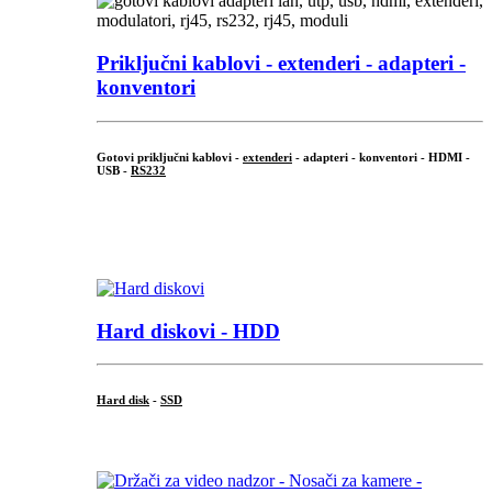
Priključni
kablovi - extenderi - adapteri -
konventori
Gotovi priključni kablovi -
extenderi
- adapteri - konventori - HDMI -
USB -
RS232
...
.
Hard diskovi - HDD
Hard disk
-
SSD
...