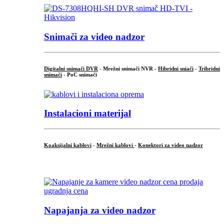
Snimači za video nadzor
Digitalni snimači DVR
- Mrežni snimači NVR -
Hibridni sniači
-
Tribridni
snimači
- PoC snimači
Instalacioni materijal
Koaksijalni kablovi
-
Mrežni kablovi
-
Konektori za video nadzor
...
Napajanja za video nadzor