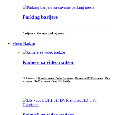
Parking barijere
Barijere za čuvanje parking mesta
Video Nadzor
Kamere za video nadzor
IP kamere -
Dom kamere -
Bullet kamere
-
Pokretne PTZ kamere
-
Box
kamere
-
PoC kamere
-
Nosači i kućišta
.
Snimači za video nadzor