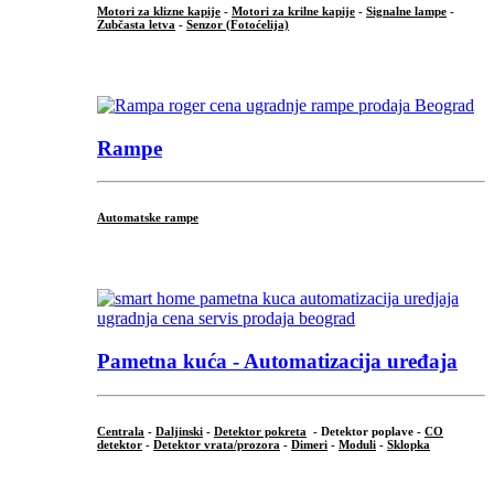
Motori za klizne kapije
-
Motori za krilne kapije
-
Signalne lampe
-
Zubčasta letva
-
Senzor (Fotoćelija)
...
Rampe
Automatske rampe
...
Pametna kuća - Automatizacija uređaja
Centrala
-
Daljinski
-
Detektor pokreta
- Detektor poplave -
CO
detektor
-
Detektor vrata/prozora
-
Dimeri
-
Moduli
-
Sklopka
...