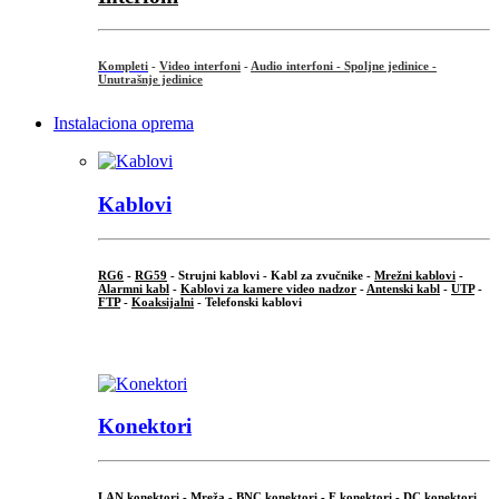
Kompleti
-
Video interfoni
-
Audio interfoni - Spoljne jedinice -
Unutrašnje jedinice
Instalaciona oprema
Kablovi
RG6
-
RG59
- Strujni kablovi - Kabl za zvučnike -
Mrežni kablovi
-
Alarmni kabl
-
Kablovi za kamere video nadzor
-
Antenski kabl
-
UTP
-
FTP
-
Koaksijalni
- Telefonski kablovi
...
Konektori
LAN konektori - Mreža -
BNC konektori
-
F konektori
-
DC konektori