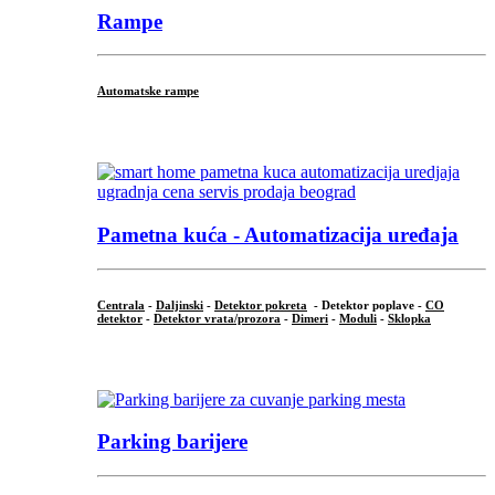
Rampe
Automatske rampe
...
Pametna kuća - Automatizacija uređaja
Centrala
-
Daljinski
-
Detektor pokreta
- Detektor poplave -
CO
detektor
-
Detektor vrata/prozora
-
Dimeri
-
Moduli
-
Sklopka
...
Parking barijere