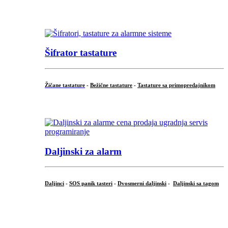
...
Šifrator tastature
Žičane tastature
-
Bežične tastature
-
Tastature sa primopredajnikom
...
Daljinski za alarm
Daljinci
-
SOS panik tasteri
-
Dvosmerni daljinski
-
Daljinski sa tagom
...
.