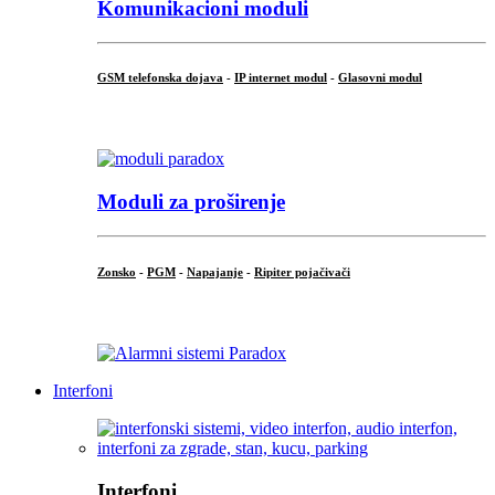
Komunikacioni moduli
GSM telefonska dojava
-
IP internet modul
-
Glasovni modul
...
Moduli za proširenje
Zonsko
-
PGM
-
Napajanje
-
Ripiter pojačivači
...
Interfoni
Interfoni