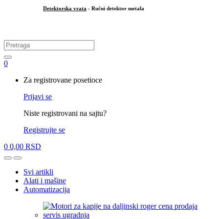
Detektorska vrata
- Ručni detektor metala
.
Search
for:
0
My
Za registrovane posetioce
Account
Prijavi se
Niste registrovani na sajtu?
Registrujte se
0
0,00
RSD
Open
Close
Svi artikli
Alati i mašine
Automatizacija