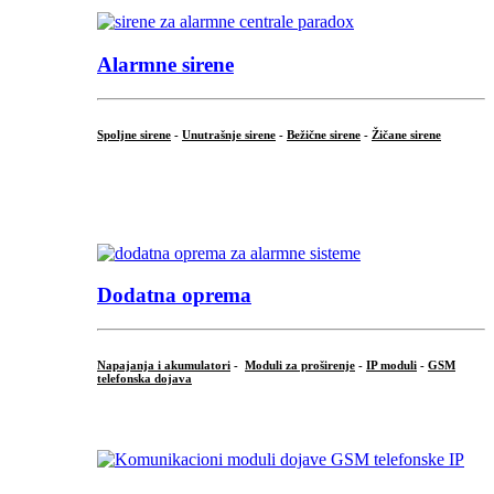
Alarmne sirene
Spoljne sirene
-
Unutrašnje sirene
-
Bežične sirene
-
Žičane sirene
...
.
Dodatna oprema
Napajanja i akumulatori
-
Moduli za proširenje
-
IP moduli
-
GSM
telefonska dojava
...