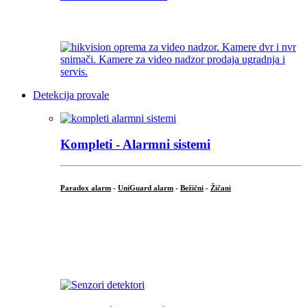
...
Detekcija provale
Kompleti - Alarmni sistemi
Paradox alarm
-
UniGuard alarm
-
Bežični
-
Žičani
...
...
.