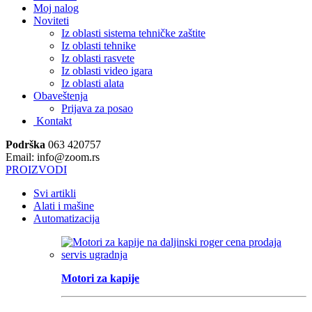
Moj nalog
Noviteti
Iz oblasti sistema tehničke zaštite
Iz oblasti tehnike
Iz oblasti rasvete
Iz oblasti video igara
Iz oblasti alata
Obaveštenja
Prijava za posao
Kontakt
Podrška
063 420757
Email: info@zoom.rs
PROIZVODI
Svi artikli
Alati i mašine
Automatizacija
Motori za kapije