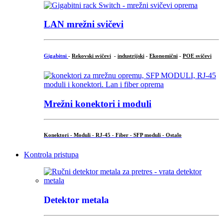
LAN mrežni svičevi
Gigabitni
-
Rekovski svičevi
-
industrijski
-
Ekonomični
-
POE svičevi
Mrežni konektori i moduli
Konektori - Moduli - RJ-45 - Fiber - SFP moduli - Ostalo
Kontrola pristupa
Detektor metala