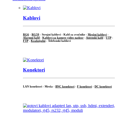
Kablovi
RG6
-
RG59
- Strujni kablovi - Kabl za zvučnike -
Mrežni kablovi
-
Alarmni kabl
-
Kablovi za kamere video nadzor
-
Antenski kabl
-
UTP
-
FTP
-
Koaksijalni
- Telefonski kablovi
...
Konektori
LAN konektori - Mreža -
BNC konektori
-
F konektori
-
DC konektori
...