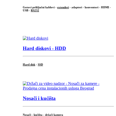
Gotovi priključni kablovi -
extenderi
- adapteri - konventori - HDMI -
USB -
RS232
...
.
Hard diskovi - HDD
Hard disk
-
SSD
...
Nosači i kućišta
Nosači - kućišta - držači kamera