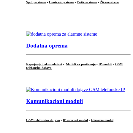
Spoljne sirene
-
Unutrašnje sirene
-
Bežične sirene
-
Žičane sirene
...
.
Dodatna oprema
Napajanja i akumulatori
-
Moduli za proširenje
-
IP moduli
-
GSM
telefonska dojava
...
Komunikacioni moduli
GSM telefonska dojava
-
IP internet modul
-
Glasovni modul
...