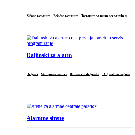
Žičane tastature
-
Bežične tastature
-
Tastature sa primopredajnikom
...
Daljinski za alarm
Daljinci
-
SOS panik tasteri
-
Dvosmerni daljinski
-
Daljinski sa tagom
...
.
Alarmne sirene