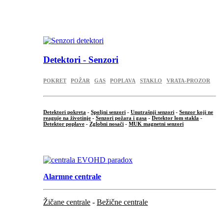
...
.
Detektori - Senzori
POKRET
POŽAR
GAS
POPLAVA
STAKLO
VRATA-PROZOR
Detektori pokreta
-
Spoljni senzori
-
Unutrašnji senzori
-
Senzor koji ne
reaguje na životinje
-
Senzori požara i gasa
-
Detektor lom stakla
-
Detektor poplave
-
Zglobni nosači
-
MUK magnetni senzori
.
Alarmne centrale
Žičane centrale
-
Bežične centrale
...