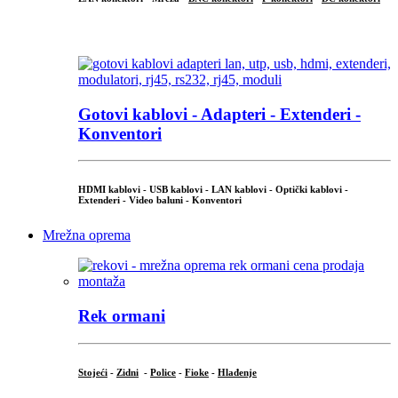
...
Gotovi kablovi - Adapteri - Extenderi -
Konventori
HDMI kablovi - USB kablovi - LAN kablovi - Optički kablovi -
Extenderi - Video baluni - Konventori
Mrežna oprema
Rek ormani
Stojeći
-
Zidni
-
Police
-
Fioke
-
Hlađenje