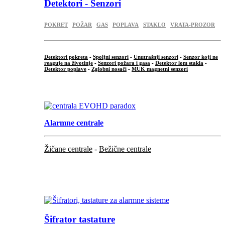
Detektori - Senzori
POKRET
POŽAR
GAS
POPLAVA
STAKLO
VRATA-PROZOR
Detektori pokreta
-
Spoljni senzori
-
Unutrašnji senzori
-
Senzor koji ne
reaguje na životinje
-
Senzori požara i gasa
-
Detektor lom stakla
-
Detektor poplave
-
Zglobni nosači
-
MUK magnetni senzori
.
Alarmne centrale
Žičane centrale
-
Bežične centrale
...
...
Šifrator tastature