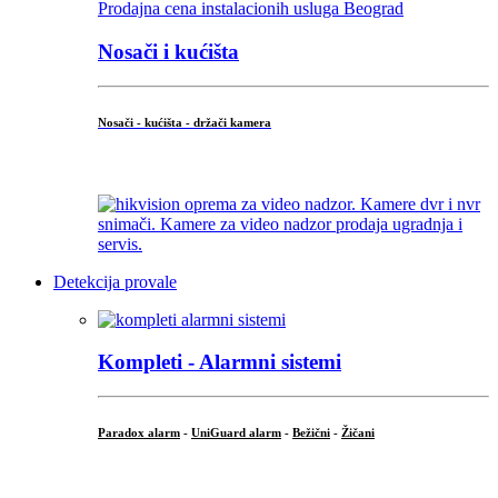
Nosači i kućišta
Nosači - kućišta - držači kamera
...
Detekcija provale
Kompleti - Alarmni sistemi
Paradox alarm
-
UniGuard alarm
-
Bežični
-
Žičani
...