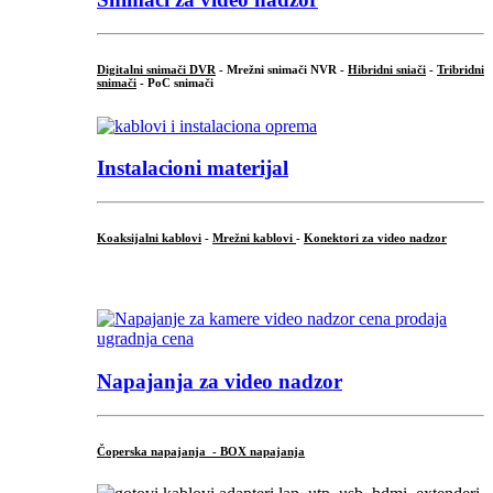
Digitalni snimači DVR
- Mrežni snimači NVR -
Hibridni sniači
-
Tribridni
snimači
- PoC snimači
Instalacioni materijal
Koaksijalni kablovi
-
Mrežni kablovi
-
Konektori za video nadzor
...
Napajanja za video nadzor
Čoperska napajanja - BOX napajanja