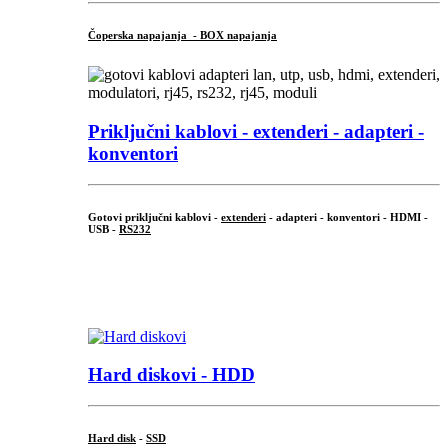
Čoperska napajanja - BOX napajanja
Priključni
kablovi - extenderi - adapteri -
konventori
Gotovi priključni kablovi -
extenderi
- adapteri - konventori - HDMI -
USB -
RS232
...
.
Hard diskovi - HDD
Hard disk
-
SSD