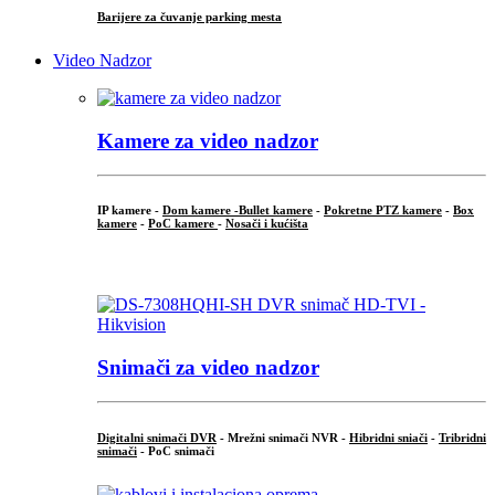
Barijere za čuvanje parking mesta
Video Nadzor
Kamere za video nadzor
IP kamere -
Dom kamere -
Bullet kamere
-
Pokretne PTZ kamere
-
Box
kamere
-
PoC kamere
-
Nosači i kućišta
.
Snimači za video nadzor
Digitalni snimači DVR
- Mrežni snimači NVR -
Hibridni sniači
-
Tribridni
snimači
- PoC snimači