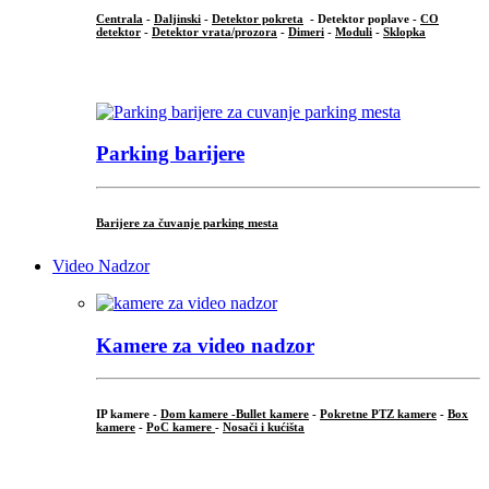
Centrala
-
Daljinski
-
Detektor pokreta
- Detektor poplave -
CO
detektor
-
Detektor vrata/prozora
-
Dimeri
-
Moduli
-
Sklopka
...
Parking barijere
Barijere za čuvanje parking mesta
Video Nadzor
Kamere za video nadzor
IP kamere -
Dom kamere -
Bullet kamere
-
Pokretne PTZ kamere
-
Box
kamere
-
PoC kamere
-
Nosači i kućišta
.