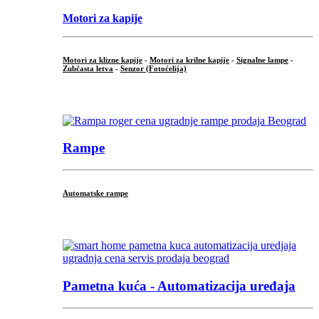
Motori za kapije
Motori za klizne kapije
-
Motori za krilne kapije
-
Signalne lampe
-
Zubčasta letva
-
Senzor (Fotoćelija)
...
Rampe
Automatske rampe
...
Pametna kuća - Automatizacija uređaja