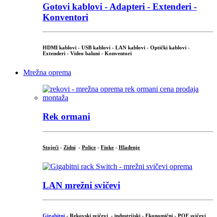
Gotovi kablovi - Adapteri - Extenderi -
Konventori
HDMI kablovi - USB kablovi - LAN kablovi - Optički kablovi -
Extenderi - Video baluni - Konventori
Mrežna oprema
Rek ormani
Stojeći
-
Zidni
-
Police
-
Fioke
-
Hlađenje
LAN mrežni svičevi
Gigabitni
-
Rekovski svičevi
-
industrijski
-
Ekonomični
-
POE svičevi