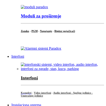
Moduli za proširenje
Zonsko
-
PGM
-
Napajanje
-
Ripiter pojačivači
...
Interfoni
Interfoni
Kompleti
-
Video interfoni
-
Audio interfoni - Spoljne jedinice -
Unutrašnje jedinice
Instalaciona oprema