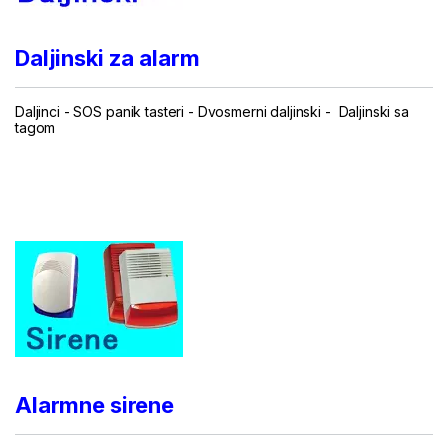
Daljinski za alarm
Daljinci
-
SOS panik tasteri
-
Dvosmerni daljinski
-
Daljinski sa
tagom
...
.
Alarmne sirene