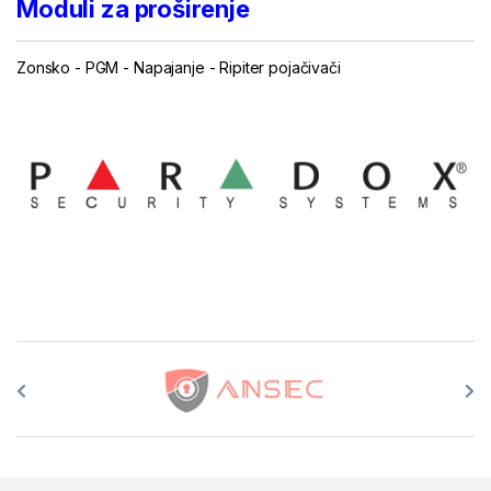
Moduli za proširenje
Zonsko
-
PGM
-
Napajanje
-
Ripiter pojačivači
...
Brands Carousel