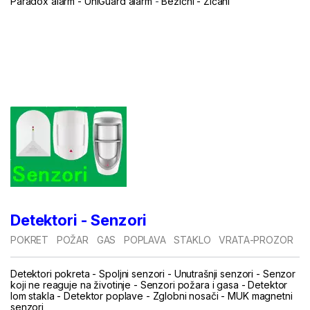
Paradox alarm
-
UniGuard alarm
-
Bežični
-
Žičani
...
...
.
Detektori - Senzori
POKRET
POŽAR
GAS
POPLAVA
STAKLO
VRATA-PROZOR
Detektori pokreta
-
Spoljni senzori
-
Unutrašnji senzori
-
Senzor
koji ne reaguje na životinje
-
Senzori požara i gasa
-
Detektor
lom stakla
-
Detektor poplave
-
Zglobni nosači
-
MUK magnetni
senzori