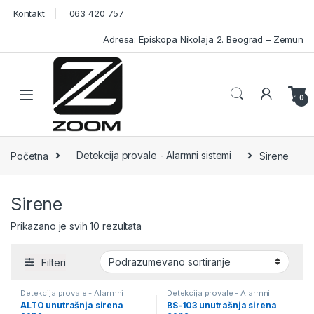
Skip to navigation
Skip to content
Kontakt
063 420 757
Adresa: Episkopa Nikolaja 2. Beograd – Zemun
Open
0
Početna
Detekcija provale - Alarmni sistemi
Sirene
Sirene
Prikazano je svih 10 rezultata
Filteri
Detekcija provale - Alarmni
Detekcija provale - Alarmni
sistemi
,
Sirene
sistemi
,
Sirene
ALTO unutrašnja sirena
BS-103 unutrašnja sirena