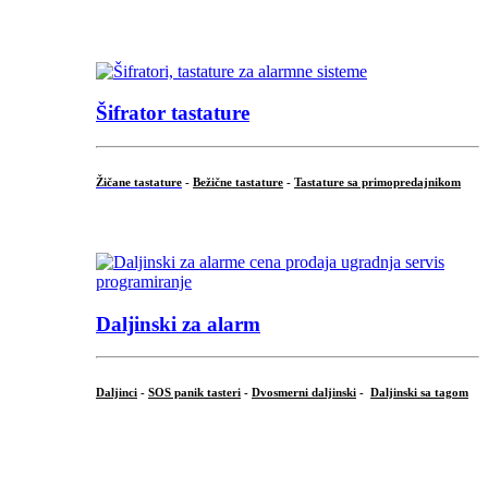
...
Šifrator tastature
Žičane tastature
-
Bežične tastature
-
Tastature sa primopredajnikom
...
Daljinski za alarm
Daljinci
-
SOS panik tasteri
-
Dvosmerni daljinski
-
Daljinski sa tagom
...
.