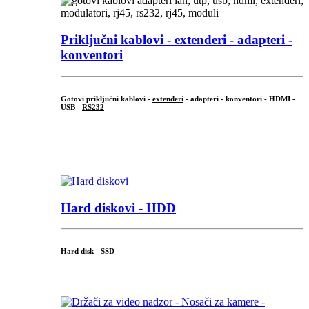
Priključni
kablovi - extenderi - adapteri -
konventori
Gotovi priključni kablovi -
extenderi
- adapteri - konventori - HDMI -
USB -
RS232
...
.
Hard diskovi - HDD
Hard disk
-
SSD
...