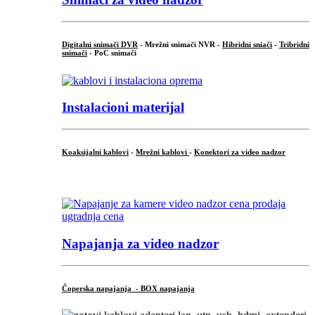
Digitalni snimači DVR
- Mrežni snimači NVR -
Hibridni sniači
-
Tribridni
snimači
- PoC snimači
Instalacioni materijal
Koaksijalni kablovi
-
Mrežni kablovi
-
Konektori za video nadzor
...
Napajanja za video nadzor
Čoperska napajanja - BOX napajanja