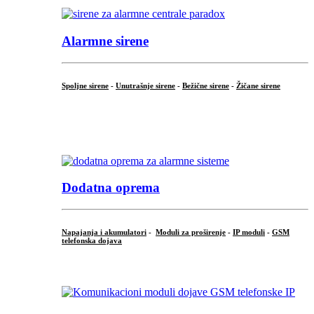
Alarmne sirene
Spoljne sirene
-
Unutrašnje sirene
-
Bežične sirene
-
Žičane sirene
...
.
Dodatna oprema
Napajanja i akumulatori
-
Moduli za proširenje
-
IP moduli
-
GSM
telefonska dojava
...