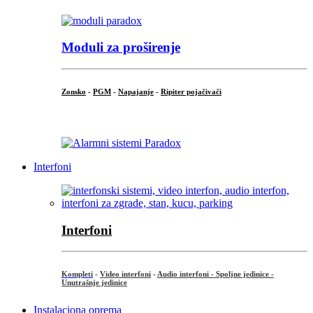
Moduli za proširenje
Zonsko
-
PGM
-
Napajanje
-
Ripiter pojačivači
...
Interfoni
Interfoni
Kompleti
-
Video interfoni
-
Audio interfoni - Spoljne jedinice -
Unutrašnje jedinice
Instalaciona oprema