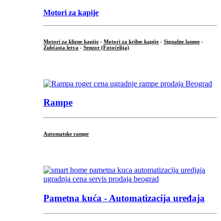
Motori za kapije
Motori za klizne kapije
-
Motori za krilne kapije
-
Signalne lampe
-
Zubčasta letva
-
Senzor (Fotoćelija)
...
Rampe
Automatske rampe
...
Pametna kuća - Automatizacija uređaja