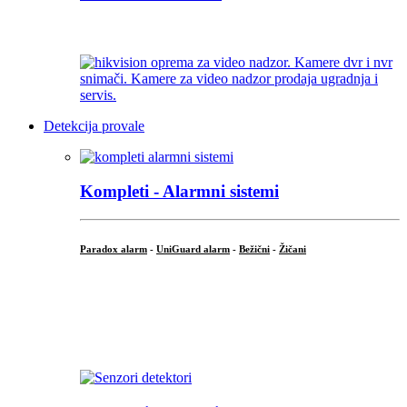
...
Detekcija provale
Kompleti - Alarmni sistemi
Paradox alarm
-
UniGuard alarm
-
Bežični
-
Žičani
...
...
.