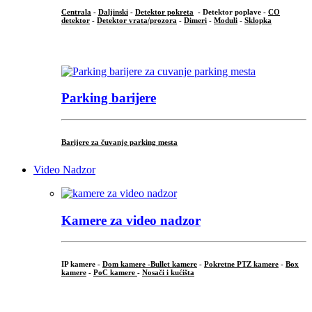
Centrala
-
Daljinski
-
Detektor pokreta
- Detektor poplave -
CO
detektor
-
Detektor vrata/prozora
-
Dimeri
-
Moduli
-
Sklopka
...
Parking barijere
Barijere za čuvanje parking mesta
Video Nadzor
Kamere za video nadzor
IP kamere -
Dom kamere -
Bullet kamere
-
Pokretne PTZ kamere
-
Box
kamere
-
PoC kamere
-
Nosači i kućišta
.