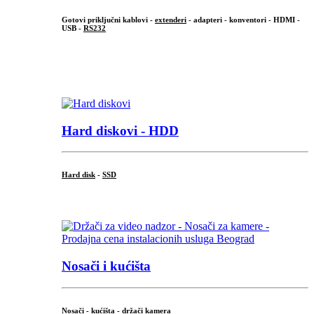
Gotovi priključni kablovi -
extenderi
- adapteri - konventori - HDMI -
USB -
RS232
...
.
Hard diskovi - HDD
Hard disk
-
SSD
...
Nosači i kućišta
Nosači - kućišta - držači kamera