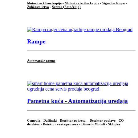
Motori za klizne kapije
-
Motori za krilne kapije
-
Signalne lampe
-
Zubčasta letva
-
Senzor (Fotoćelija)
...
Rampe
Automatske rampe
...
Pametna kuća - Automatizacija uređaja
Centrala
-
Daljinski
-
Detektor pokreta
- Detektor poplave -
CO
detektor
-
Detektor vrata/prozora
-
Dimeri
-
Moduli
-
Sklopka
...