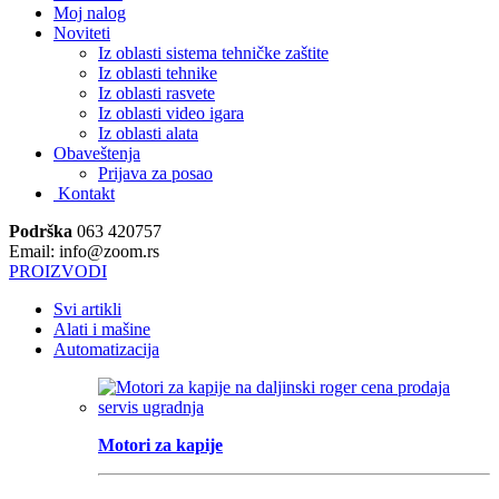
Moj nalog
Noviteti
Iz oblasti sistema tehničke zaštite
Iz oblasti tehnike
Iz oblasti rasvete
Iz oblasti video igara
Iz oblasti alata
Obaveštenja
Prijava za posao
Kontakt
Podrška
063 420757
Email: info@zoom.rs
PROIZVODI
Svi artikli
Alati i mašine
Automatizacija
Motori za kapije