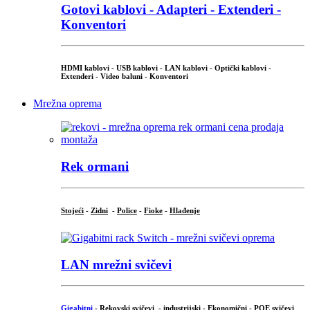
Gotovi kablovi - Adapteri - Extenderi -
Konventori
HDMI kablovi - USB kablovi - LAN kablovi - Optički kablovi -
Extenderi - Video baluni - Konventori
Mrežna oprema
Rek ormani
Stojeći
-
Zidni
-
Police
-
Fioke
-
Hlađenje
LAN mrežni svičevi
Gigabitni
-
Rekovski svičevi
-
industrijski
-
Ekonomični
-
POE svičevi