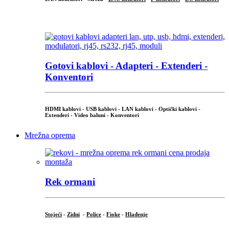
...
Gotovi kablovi - Adapteri - Extenderi -
Konventori
HDMI kablovi - USB kablovi - LAN kablovi - Optički kablovi -
Extenderi - Video baluni - Konventori
Mrežna oprema
Rek ormani
Stojeći
-
Zidni
-
Police
-
Fioke
-
Hlađenje