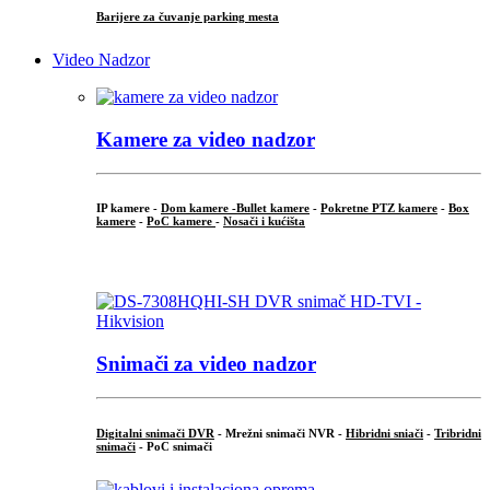
Barijere za čuvanje parking mesta
Video Nadzor
Kamere za video nadzor
IP kamere -
Dom kamere -
Bullet kamere
-
Pokretne PTZ kamere
-
Box
kamere
-
PoC kamere
-
Nosači i kućišta
.
Snimači za video nadzor
Digitalni snimači DVR
- Mrežni snimači NVR -
Hibridni sniači
-
Tribridni
snimači
- PoC snimači