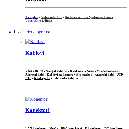
Kompleti
-
Video interfoni
-
Audio interfoni - Spoljne jedinice -
Unutrašnje jedinice
Instalaciona oprema
Kablovi
RG6
-
RG59
- Strujni kablovi - Kabl za zvučnike -
Mrežni kablovi
-
Alarmni kabl
-
Kablovi za kamere video nadzor
-
Antenski kabl
-
UTP
-
FTP
-
Koaksijalni
- Telefonski kablovi
...
Konektori
LAN konektori - Mreža -
BNC konektori
-
F konektori
-
DC konektori