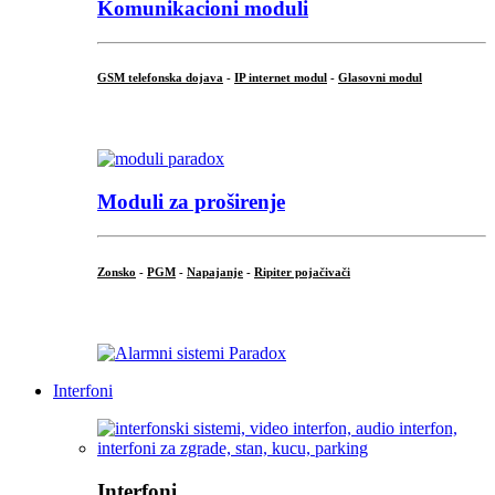
Komunikacioni moduli
GSM telefonska dojava
-
IP internet modul
-
Glasovni modul
...
Moduli za proširenje
Zonsko
-
PGM
-
Napajanje
-
Ripiter pojačivači
...
Interfoni
Interfoni