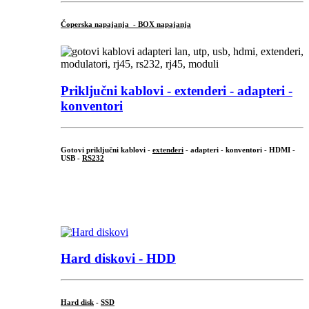
Čoperska napajanja - BOX napajanja
Priključni
kablovi - extenderi - adapteri -
konventori
Gotovi priključni kablovi -
extenderi
- adapteri - konventori - HDMI -
USB -
RS232
...
.
Hard diskovi - HDD
Hard disk
-
SSD