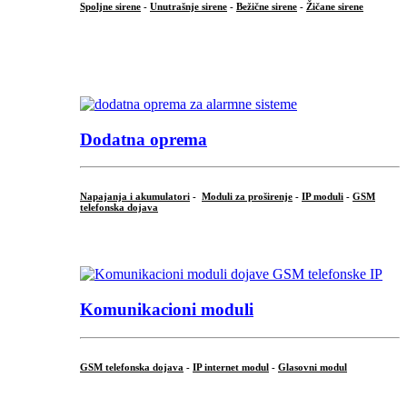
Spoljne sirene
-
Unutrašnje sirene
-
Bežične sirene
-
Žičane sirene
...
.
Dodatna oprema
Napajanja i akumulatori
-
Moduli za proširenje
-
IP moduli
-
GSM
telefonska dojava
...
Komunikacioni moduli
GSM telefonska dojava
-
IP internet modul
-
Glasovni modul
...