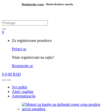
Detektorska vrata
- Ručni detektor metala
.
Search
for:
0
My
Za registrovane posetioce
Account
Prijavi se
Niste registrovani na sajtu?
Registrujte se
0
0,00
RSD
Open
Close
Svi artikli
Alati i mašine
Automatizacija