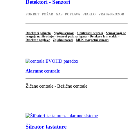
Detektori - Senzori
POKRET
POŽAR
GAS
POPLAVA
STAKLO
VRATA-PROZOR
Detektori pokreta
-
Spoljni senzori
-
Unutrašnji senzori
-
Senzor koji ne
reaguje na životinje
-
Senzori požara i gasa
-
Detektor lom stakla
-
Detektor poplave
-
Zglobni nosači
-
MUK magnetni senzori
.
Alarmne centrale
Žičane centrale
-
Bežične centrale
...
...
Šifrator tastature