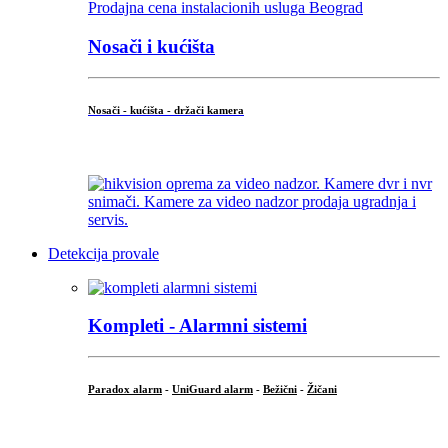
Nosači i kućišta
Nosači - kućišta - držači kamera
...
Detekcija provale
Kompleti - Alarmni sistemi
Paradox alarm
-
UniGuard alarm
-
Bežični
-
Žičani
...