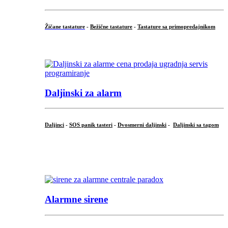
Žičane tastature
-
Bežične tastature
-
Tastature sa primopredajnikom
...
Daljinski za alarm
Daljinci
-
SOS panik tasteri
-
Dvosmerni daljinski
-
Daljinski sa tagom
...
.
Alarmne sirene