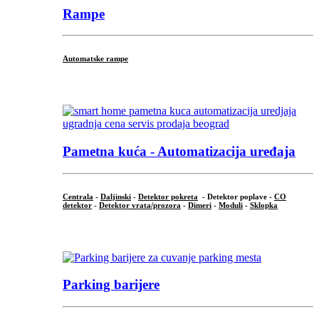
Rampe
Automatske rampe
...
Pametna kuća - Automatizacija uređaja
Centrala
-
Daljinski
-
Detektor pokreta
- Detektor poplave -
CO
detektor
-
Detektor vrata/prozora
-
Dimeri
-
Moduli
-
Sklopka
...
Parking barijere