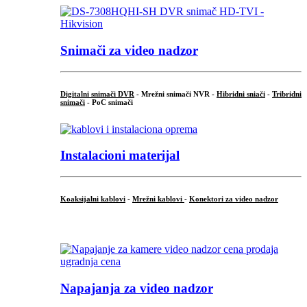
Snimači za video nadzor
Digitalni snimači DVR
- Mrežni snimači NVR -
Hibridni sniači
-
Tribridni
snimači
- PoC snimači
Instalacioni materijal
Koaksijalni kablovi
-
Mrežni kablovi
-
Konektori za video nadzor
...
Napajanja za video nadzor