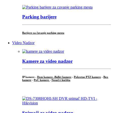
Parking barijere
Barijere za čuvanje parking mesta
Video Nadzor
Kamere za video nadzor
IP kamere -
Dom kamere -
Bullet kamere
-
Pokretne PTZ kamere
-
Box
kamere
-
PoC kamere
-
Nosači i kućišta
.
Snimači za video nadzor