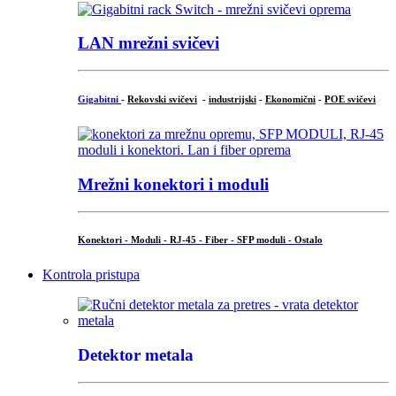
LAN mrežni svičevi
Gigabitni
-
Rekovski svičevi
-
industrijski
-
Ekonomični
-
POE svičevi
Mrežni konektori i moduli
Konektori - Moduli - RJ-45 - Fiber - SFP moduli - Ostalo
Kontrola pristupa
Detektor metala