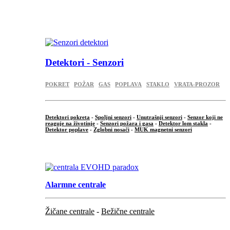
...
.
Detektori - Senzori
POKRET
POŽAR
GAS
POPLAVA
STAKLO
VRATA-PROZOR
Detektori pokreta
-
Spoljni senzori
-
Unutrašnji senzori
-
Senzor koji ne
reaguje na životinje
-
Senzori požara i gasa
-
Detektor lom stakla
-
Detektor poplave
-
Zglobni nosači
-
MUK magnetni senzori
.
Alarmne centrale
Žičane centrale
-
Bežične centrale
...