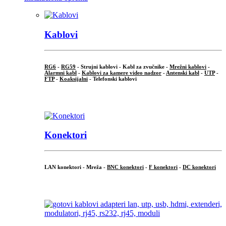
Kablovi
RG6
-
RG59
- Strujni kablovi - Kabl za zvučnike -
Mrežni kablovi
-
Alarmni kabl
-
Kablovi za kamere video nadzor
-
Antenski kabl
-
UTP
-
FTP
-
Koaksijalni
- Telefonski kablovi
...
Konektori
LAN konektori - Mreža -
BNC konektori
-
F konektori
-
DC konektori
...