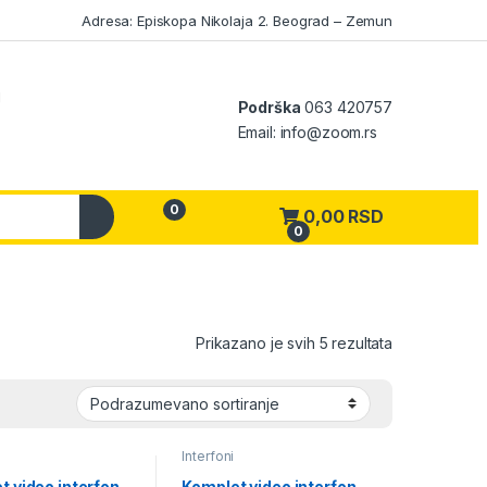
Adresa: Episkopa Nikolaja 2. Beograd – Zemun
Podrška
063 420757
Email: info@zoom.rs
0
0,00
RSD
0
My Account
Prikazano je svih 5 rezultata
Interfoni
t video interfon
Komplet video interfon