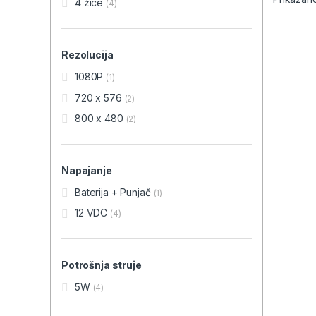
4 žice
(4)
Rezolucija
1080P
(1)
720 x 576
(2)
800 x 480
(2)
Napajanje
Baterija + Punjač
(1)
12 VDC
(4)
Potrošnja struje
5W
(4)