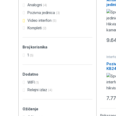
jedi
Analogni
(4)
HikV
Pozivna jedinica
(3)
Video interfon
(5)
Kompleti
(2)
9.6
Broj korisnika
1
(5)
Interf
Poziv
KB24
Dodatno
WIFI
(1)
Relejni izlaz
(4)
7.7
Ožičenje
Prikazano