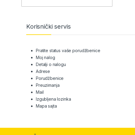
Brands Carousel
Korisnički servis
Pratite status vaše porudžbenice
Moj nalog
Detalji o nalogu
Adrese
Porudžbenice
Preuzimanja
Mail
Izgubljena lozinka
Mapa sajta