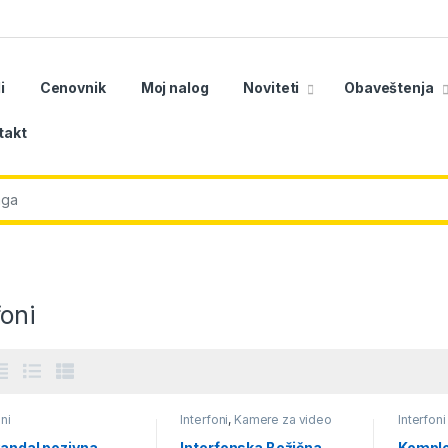
i
Cenovnik
Moj nalog
Noviteti
Obaveštenja
takt
r:
foni
oni
Interfoni
,
Kamere za video
Interfoni
nadzor
vandal pozivna
Interfonska Bežična
Komple