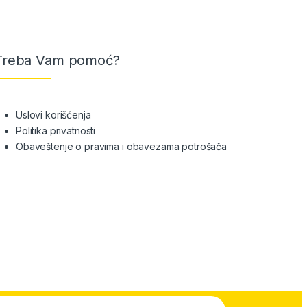
Treba Vam pomoć?
Uslovi korišćenja
Politika privatnosti
Obaveštenje o pravima i obavezama potrošača