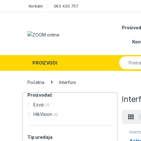
Skip to navigation
Skip to content
Kontakt
063 420 757
Proizvod
Kon
Search fo
PROIZVODI
Početna
Interfoni
Proizvođač
Inter
Ezviz
(1)
HikVision
(4)
Interf
Tip uređaja
Anti