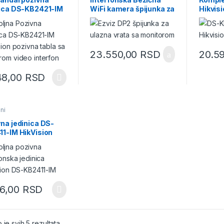
nica DS-KB2421-IM
WiFi kamera špijunka za
Hikvis
ision
ulazna vrata DP2 Ezviz
23.550,00
RSD
20.5
48,00
RSD
oni
na jedinica DS-
11-IM HikVision
76,00
RSD
 je svih 5 rezultata