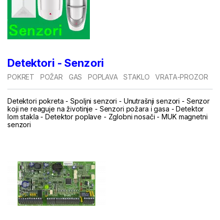
Detektori - Senzori
POKRET
POŽAR
GAS
POPLAVA
STAKLO
VRATA-PROZOR
Detektori pokreta
-
Spoljni senzori
-
Unutrašnji senzori
-
Senzor
koji ne reaguje na životinje
-
Senzori požara i gasa
-
Detektor
lom stakla
-
Detektor poplave
-
Zglobni nosači
-
MUK magnetni
senzori
.