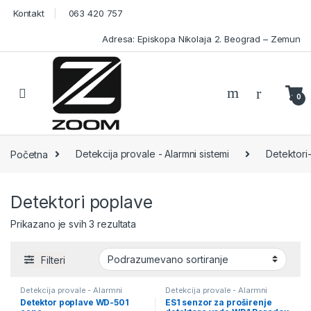
Skip to navigation
Skip to content
Kontakt
063 420 757
Adresa: Episkopa Nikolaja 2. Beograd – Zemun
Open
0
Početna
Detekcija provale - Alarmni sistemi
Detektori
Detektori poplave
Prikazano je svih 3 rezultata
Filteri
Detekcija provale - Alarmni
Detekcija provale - Alarmni
sistemi
,
Detektori poplave
,
sistemi
,
Detektori poplave
,
Detektor poplave WD-501
ES1 senzor za proširenje
Detektori-Senzori
Detektori-Senzori