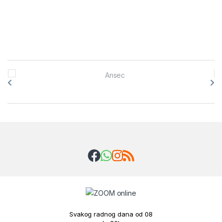
Brands Carousel
Svakog radnog dana od 08