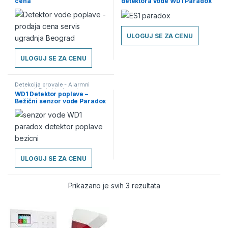
cena
detektora vode WD1 Paradox
ULOGUJ SE ZA CENU
ULOGUJ SE ZA CENU
Detekcija provale - Alarmni
sistemi
,
Detektori poplave
,
WD1 Detektor poplave –
Detektori-Senzori
Bežični senzor vode Paradox
ULOGUJ SE ZA CENU
Prikazano je svih 3 rezultata