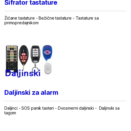
Šifrator tastature
Žičane tastature
-
Bežične tastature
-
Tastature sa
primopredajnikom
...
Daljinski za alarm
Daljinci
-
SOS panik tasteri
-
Dvosmerni daljinski
-
Daljinski sa
tagom
...