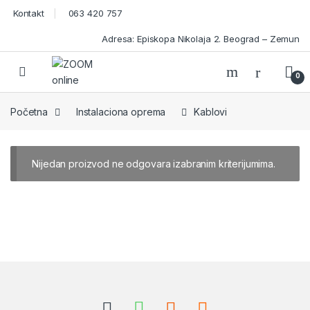
Skip to navigation
Skip to content
Kontakt
063 420 757
Adresa: Episkopa Nikolaja 2. Beograd – Zemun
Open
0
Početna
Instalaciona oprema
Kablovi
Nijedan proizvod ne odgovara izabranim kriterijumima.
Brands Carousel