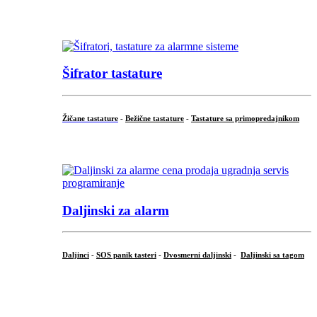
...
Šifrator tastature
Žičane tastature
-
Bežične tastature
-
Tastature sa primopredajnikom
...
Daljinski za alarm
Daljinci
-
SOS panik tasteri
-
Dvosmerni daljinski
-
Daljinski sa tagom
...
.