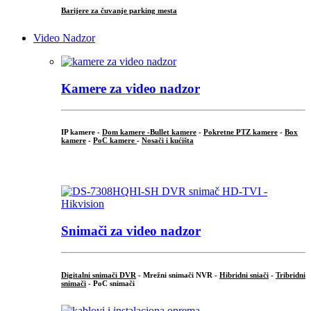
Barijere za čuvanje parking mesta
Video Nadzor
Kamere za video nadzor
IP kamere -
Dom kamere -
Bullet kamere
-
Pokretne PTZ kamere
-
Box
kamere
-
PoC kamere
-
Nosači i kućišta
.
Snimači za video nadzor
Digitalni snimači DVR
- Mrežni snimači NVR -
Hibridni sniači
-
Tribridni
snimači
- PoC snimači