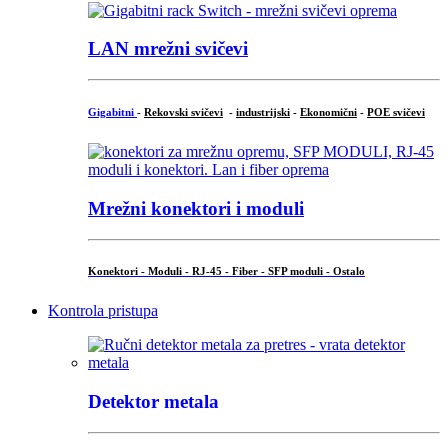
LAN mrežni svičevi
Gigabitni
-
Rekovski svičevi
-
industrijski
-
Ekonomični
-
POE svičevi
Mrežni konektori i moduli
Konektori - Moduli - RJ-45 - Fiber - SFP moduli - Ostalo
Kontrola pristupa
Detektor metala