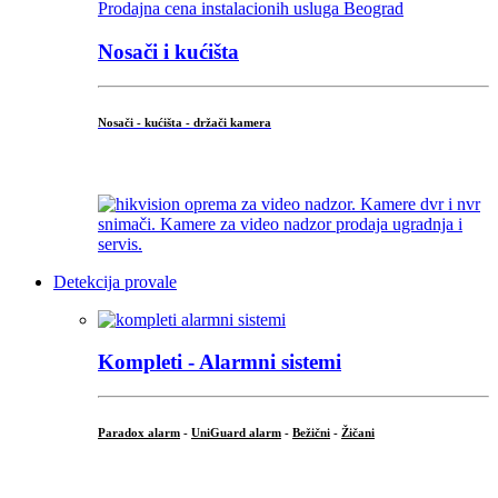
Nosači i kućišta
Nosači - kućišta - držači kamera
...
Detekcija provale
Kompleti - Alarmni sistemi
Paradox alarm
-
UniGuard alarm
-
Bežični
-
Žičani
...