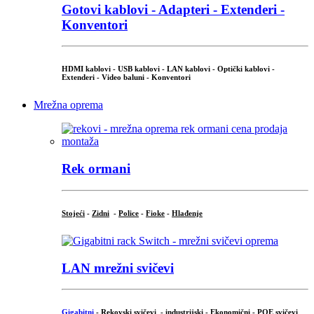
Gotovi kablovi - Adapteri - Extenderi -
Konventori
HDMI kablovi - USB kablovi - LAN kablovi - Optički kablovi -
Extenderi - Video baluni - Konventori
Mrežna oprema
Rek ormani
Stojeći
-
Zidni
-
Police
-
Fioke
-
Hlađenje
LAN mrežni svičevi
Gigabitni
-
Rekovski svičevi
-
industrijski
-
Ekonomični
-
POE svičevi