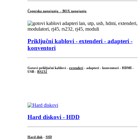
Čoperska napajanja - BOX napajanja
Priključni
kablovi - extenderi - adapteri -
konventori
Gotovi priključni kablovi -
extenderi
- adapteri - konventori - HDMI -
USB -
RS232
...
.
Hard diskovi - HDD
Hard disk
-
SSD