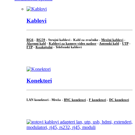
Kablovi
RG6
-
RG59
- Strujni kablovi - Kabl za zvučnike -
Mrežni kablovi
-
Alarmni kabl
-
Kablovi za kamere video nadzor
-
Antenski kabl
-
UTP
-
FTP
-
Koaksijalni
- Telefonski kablovi
...
Konektori
LAN konektori - Mreža -
BNC konektori
-
F konektori
-
DC konektori
...