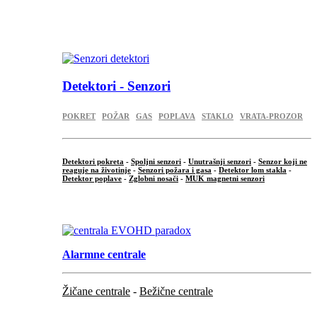
...
.
Detektori - Senzori
POKRET
POŽAR
GAS
POPLAVA
STAKLO
VRATA-PROZOR
Detektori pokreta
-
Spoljni senzori
-
Unutrašnji senzori
-
Senzor koji ne
reaguje na životinje
-
Senzori požara i gasa
-
Detektor lom stakla
-
Detektor poplave
-
Zglobni nosači
-
MUK magnetni senzori
.
Alarmne centrale
Žičane centrale
-
Bežične centrale
...