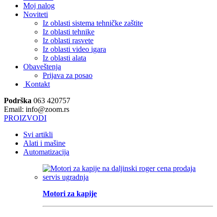
Moj nalog
Noviteti
Iz oblasti sistema tehničke zaštite
Iz oblasti tehnike
Iz oblasti rasvete
Iz oblasti video igara
Iz oblasti alata
Obaveštenja
Prijava za posao
Kontakt
Podrška
063 420757
Email: info@zoom.rs
PROIZVODI
Svi artikli
Alati i mašine
Automatizacija
Motori za kapije