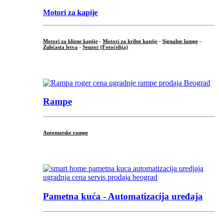
Motori za kapije
Motori za klizne kapije
-
Motori za krilne kapije
-
Signalne lampe
-
Zubčasta letva
-
Senzor (Fotoćelija)
...
Rampe
Automatske rampe
...
Pametna kuća - Automatizacija uređaja