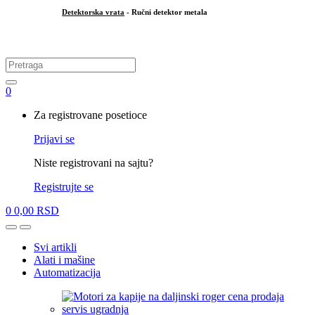
Detektorska vrata
- Ručni detektor metala
.
Search
for:
0
My
Za registrovane posetioce
Account
Prijavi se
Niste registrovani na sajtu?
Registrujte se
0
0,00
RSD
Open
Close
Svi artikli
Alati i mašine
Automatizacija