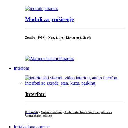
Moduli za proširenje
Zonsko
-
PGM
-
Napajanje
-
Ripiter pojačivači
...
Interfoni
Interfoni
Kompleti
-
Video interfoni
-
Audio interfoni - Spoljne jedinice -
Unutrašnje jedinice
Instalaciona oprema