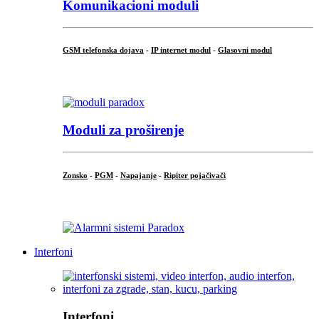
Komunikacioni moduli
GSM telefonska dojava
-
IP internet modul
-
Glasovni modul
...
Moduli za proširenje
Zonsko
-
PGM
-
Napajanje
-
Ripiter pojačivači
...
Interfoni
Interfoni