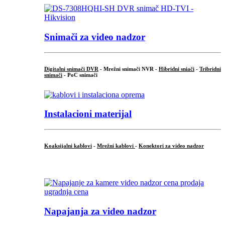
Snimači za video nadzor
Digitalni snimači DVR
- Mrežni snimači NVR -
Hibridni sniači
-
Tribridni
snimači
- PoC snimači
Instalacioni materijal
Koaksijalni kablovi
-
Mrežni kablovi
-
Konektori za video nadzor
...
Napajanja za video nadzor