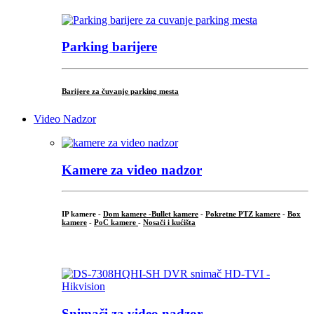
Parking barijere
Barijere za čuvanje parking mesta
Video Nadzor
Kamere za video nadzor
IP kamere -
Dom kamere -
Bullet kamere
-
Pokretne PTZ kamere
-
Box
kamere
-
PoC kamere
-
Nosači i kućišta
.
Snimači za video nadzor