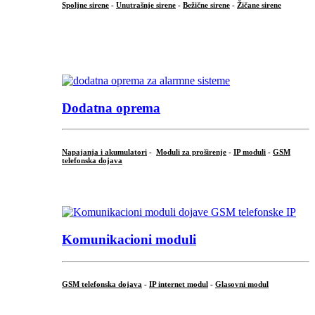
Spoljne sirene
-
Unutrašnje sirene
-
Bežične sirene
-
Žičane sirene
...
.
Dodatna oprema
Napajanja i akumulatori
-
Moduli za proširenje
-
IP moduli
-
GSM
telefonska dojava
...
Komunikacioni moduli
GSM telefonska dojava
-
IP internet modul
-
Glasovni modul
...