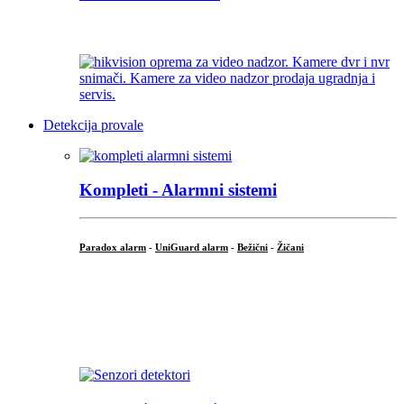
...
Detekcija provale
Kompleti - Alarmni sistemi
Paradox alarm
-
UniGuard alarm
-
Bežični
-
Žičani
...
...
.