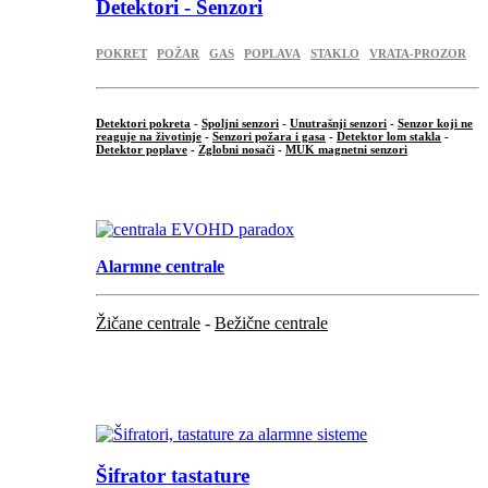
Detektori - Senzori
POKRET
POŽAR
GAS
POPLAVA
STAKLO
VRATA-PROZOR
Detektori pokreta
-
Spoljni senzori
-
Unutrašnji senzori
-
Senzor koji ne
reaguje na životinje
-
Senzori požara i gasa
-
Detektor lom stakla
-
Detektor poplave
-
Zglobni nosači
-
MUK magnetni senzori
.
Alarmne centrale
Žičane centrale
-
Bežične centrale
...
...
Šifrator tastature