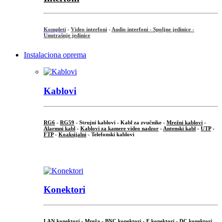
Kompleti
-
Video interfoni
-
Audio interfoni - Spoljne jedinice -
Unutrašnje jedinice
Instalaciona oprema
Kablovi
RG6
-
RG59
- Strujni kablovi - Kabl za zvučnike -
Mrežni kablovi
-
Alarmni kabl
-
Kablovi za kamere video nadzor
-
Antenski kabl
-
UTP
-
FTP
-
Koaksijalni
- Telefonski kablovi
...
Konektori
LAN konektori - Mreža -
BNC konektori
-
F konektori
-
DC konektori