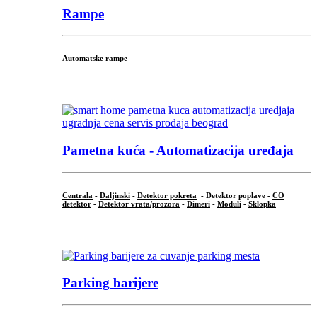
Rampe
Automatske rampe
...
Pametna kuća - Automatizacija uređaja
Centrala
-
Daljinski
-
Detektor pokreta
- Detektor poplave -
CO
detektor
-
Detektor vrata/prozora
-
Dimeri
-
Moduli
-
Sklopka
...
Parking barijere