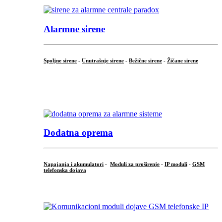
Alarmne sirene
Spoljne sirene
-
Unutrašnje sirene
-
Bežične sirene
-
Žičane sirene
...
.
Dodatna oprema
Napajanja i akumulatori
-
Moduli za proširenje
-
IP moduli
-
GSM
telefonska dojava
...