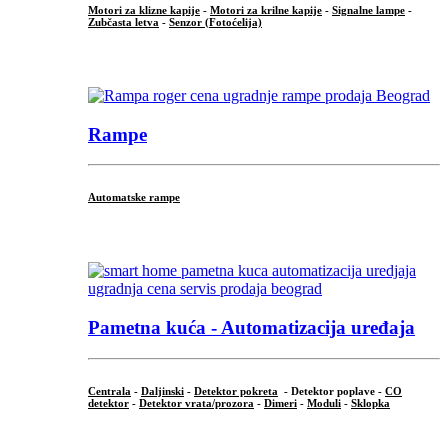
Motori za klizne kapije
-
Motori za krilne kapije
-
Signalne lampe
-
Zubčasta letva
-
Senzor (Fotoćelija)
...
Rampe
Automatske rampe
...
Pametna kuća - Automatizacija uređaja
Centrala
-
Daljinski
-
Detektor pokreta
- Detektor poplave -
CO
detektor
-
Detektor vrata/prozora
-
Dimeri
-
Moduli
-
Sklopka
...