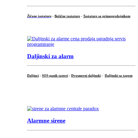
Žičane tastature
-
Bežične tastature
-
Tastature sa primopredajnikom
...
Daljinski za alarm
Daljinci
-
SOS panik tasteri
-
Dvosmerni daljinski
-
Daljinski sa tagom
...
.
Alarmne sirene