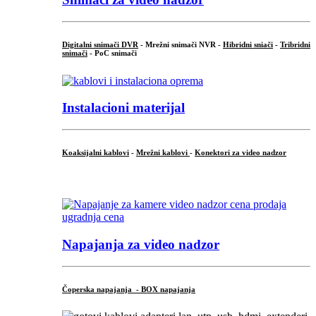
Digitalni snimači DVR
- Mrežni snimači NVR -
Hibridni sniači
-
Tribridni
snimači
- PoC snimači
Instalacioni materijal
Koaksijalni kablovi
-
Mrežni kablovi
-
Konektori za video nadzor
...
Napajanja za video nadzor
Čoperska napajanja - BOX napajanja