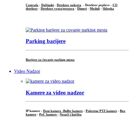
Centrala
-
Daljinski
-
Detektor pokreta
- Detektor poplave -
CO
detektor
-
Detektor vrata/prozora
-
Dimeri
-
Moduli
-
Sklopka
...
Parking barijere
Barijere za čuvanje parking mesta
Video Nadzor
Kamere za video nadzor
IP kamere -
Dom kamere -
Bullet kamere
-
Pokretne PTZ kamere
-
Box
kamere
-
PoC kamere
-
Nosači i kućišta
.