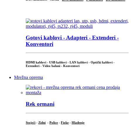
...
Gotovi kablovi - Adapteri - Extenderi -
Konventori
HDMI kablovi - USB kablovi - LAN kablovi - Optički kablovi -
Extenderi - Video baluni - Konventori
Mrežna oprema
Rek ormani
Stojeći
-
Zidni
-
Police
-
Fioke
-
Hlađenje