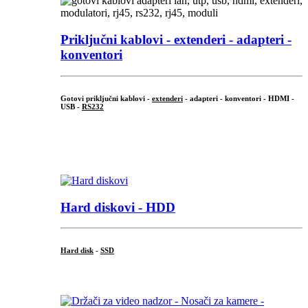
Priključni
kablovi - extenderi - adapteri -
konventori
Gotovi priključni kablovi -
extenderi
- adapteri - konventori - HDMI -
USB -
RS232
...
.
Hard diskovi - HDD
Hard disk
-
SSD
...