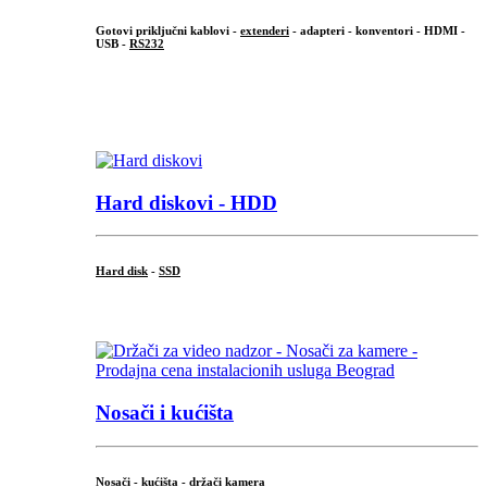
Gotovi priključni kablovi -
extenderi
- adapteri - konventori - HDMI -
USB -
RS232
...
.
Hard diskovi - HDD
Hard disk
-
SSD
...
Nosači i kućišta
Nosači - kućišta - držači kamera