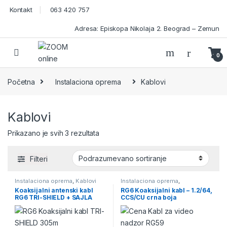
Skip to navigation
Skip to content
Kontakt
063 420 757
Adresa: Episkopa Nikolaja 2. Beograd – Zemun
Open
0
Početna
Instalaciona oprema
Kablovi
Kablovi
Prikazano je svih 3 rezultata
Filteri
Instalaciona oprema
,
Kablovi
Instalaciona oprema
,
instalaciona oprema za video
Koaksijalni antenski kabl
RG6 Koaksijalni kabl – 1.2/64,
nadzor
,
Kablovi
,
Kablovi za video
RG6 TRI-SHIELD + SAJLA
CCS/CU crna boja
nadzor
,
Video Nadzor