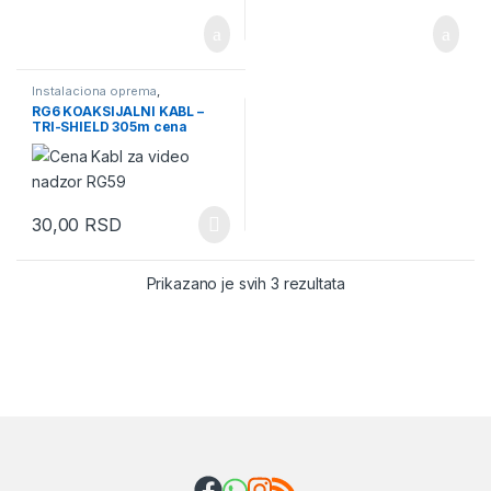
Instalaciona oprema
,
instalaciona oprema za video
RG6 KOAKSIJALNI KABL –
nadzor
,
Kablovi
,
Kablovi za video
TRI-SHIELD 305m cena
nadzor
,
Video Nadzor
30,00
RSD
Prikazano je svih 3 rezultata
Brands Carousel