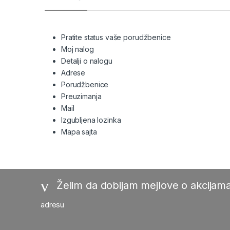
Pratite status vaše porudžbenice
Moj nalog
Detalji o nalogu
Adrese
Porudžbenice
Preuzimanja
Mail
Izgubljena lozinka
Mapa sajta
Želim da dobijam mejlove o akcijama
adresu