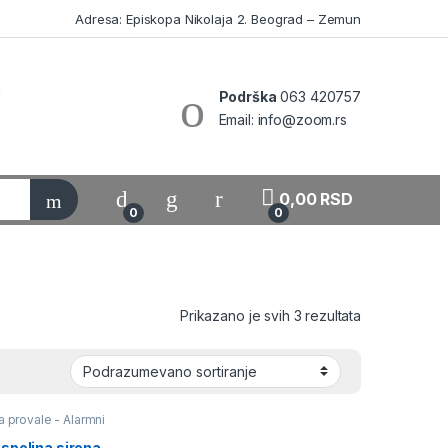
Adresa: Episkopa Nikolaja 2. Beograd – Zemun
Podrška
063 420757
Email: info@zoom.rs
My Account
0,00
RSD
0
0
Prikazano je svih 3 rezultata
a provale - Alarmni
Sirene
 spoljna sirena