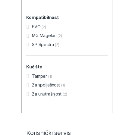
Kompatibilnost
EVO
(2)
MG Magelan
(2)
SP Spectra
(2)
Kućište
Tamper
(1)
Za spoljašnost
(1)
Za unutrašnjost
(2)
Brands Carousel
Korisnički servis