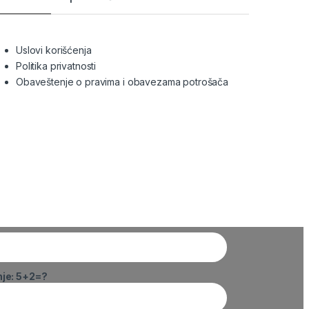
Uslovi korišćenja
Politika privatnosti
Obaveštenje o pravima i obavezama potrošača
nje: 5+2=?