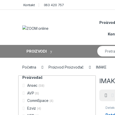
Skip to navigation
Skip to content
Kontakt
063 420 757
Proizvod
Kon
Search fo
PROIZVODI
Početna
Proizvod Proizvođač
IMAKE
Proizvođač
IMA
Ansec
(58)
AVP
(6)
CommSpace
(4)
Detekc
Ezviz
(4)
sistem
Detekt
Dete