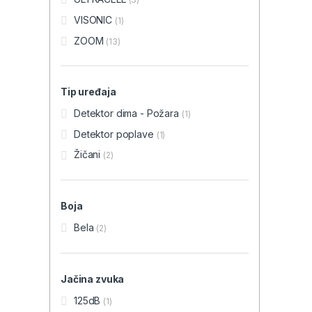
VISONIC
(1)
ZOOM
(13)
Tip uređaja
Detektor dima - Požara
(1)
Detektor poplave
(1)
Žičani
(2)
Boja
Bela
(2)
Jačina zvuka
125dB
(1)