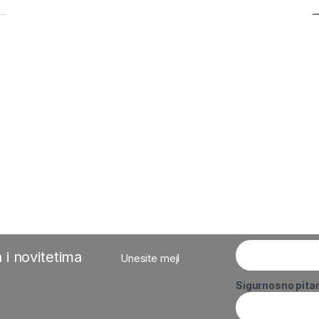
 i novitetima
Unesite mejl
Sigurnosno pita