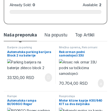
Already Sold:
0
Available:
2
Naša preporuka
Na popustu
Top Artikli
Barijere za parking
Mrežna oprema
,
Rek ormani
Automatska parking barijera
Rek orman podni
Block 2 na baterije
samostojeći 33U
600X800mm Ansec
33.120,00
RSD
70.704,00
RSD
Rampe
Rasprodaja
Automatska rampa
Motor klizne kapije H30/640
BI/006GO Roger
KIT sa dva daljinska
upravljača ROGER