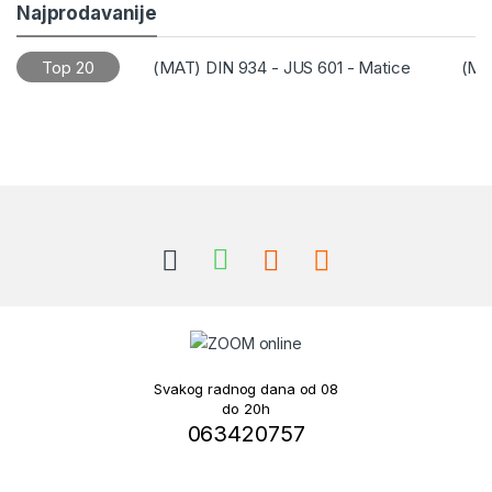
Najprodavanije
Top 20
(MAT) DIN 934 - JUS 601 - Matice
(ML)
Brands Carousel
Svakog radnog dana od 08
do 20h
063420757