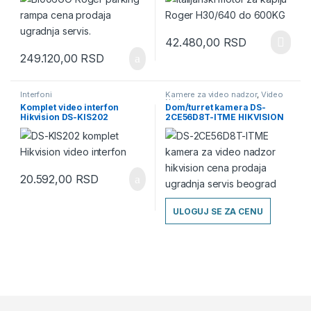
42.480,00
RSD
249.120,00
RSD
Interfoni
Kamere za video nadzor
,
Video
Nadzor
Komplet video interfon
Dom/turret kamera DS-
Hikvision DS-KIS202
2CE56D8T-ITME HIKVISION
HD-TVI
20.592,00
RSD
ULOGUJ SE ZA CENU