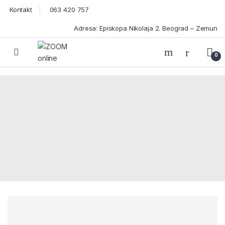
Skip to navigation
Skip to content
Kontakt
063 420 757
Adresa: Episkopa Nikolaja 2. Beograd – Zemun
Open
0