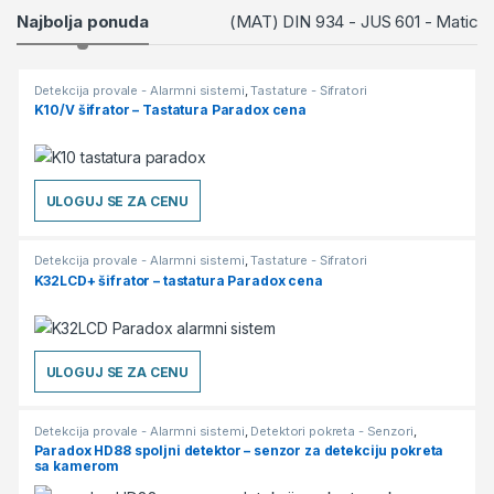
Products Grid
Najbolja ponuda
(MAT) DIN 934 - JUS 601 - Matice
Detekcija provale - Alarmni sistemi
,
Tastature - Šifratori
K10/V šifrator – Tastatura Paradox cena
ULOGUJ SE ZA CENU
Detekcija provale - Alarmni sistemi
,
Tastature - Šifratori
K32LCD+ šifrator – tastatura Paradox cena
ULOGUJ SE ZA CENU
Detekcija provale - Alarmni sistemi
,
Detektori pokreta - Senzori
,
Detektori-Senzori
Paradox HD88 spoljni detektor – senzor za detekciju pokreta
sa kamerom