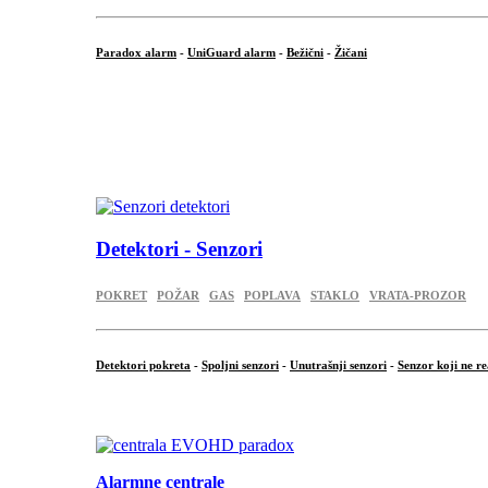
Paradox alarm
-
UniGuard alarm
-
Bežični
-
Žičani
...
...
.
Detektori - Senzori
POKRET
POŽAR
GAS
POPLAVA
STAKLO
VRATA-PROZOR
Detektori pokreta
-
Spoljni senzori
-
Unutrašnji senzori
-
Senzor koji ne re
.
Alarmne centrale