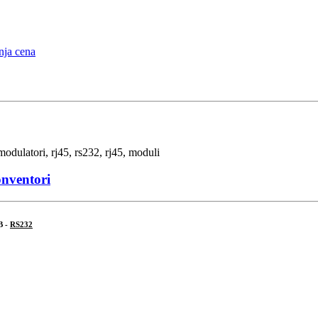
onventori
B -
RS232