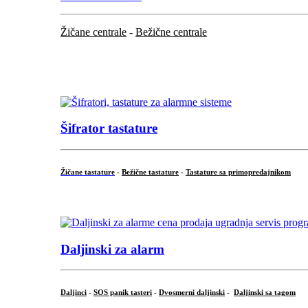
Žičane centrale
-
Bežične centrale
...
...
Šifrator tastature
Žičane tastature
-
Bežične tastature
-
Tastature sa primopredajnikom
...
Daljinski za alarm
Daljinci
-
SOS panik tasteri
-
Dvosmerni daljinski
-
Daljinski sa tagom