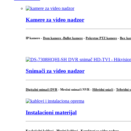
Kamere za video nadzor
IP kamere -
Dom kamere -
Bullet kamere
-
Pokretne PTZ kamere
-
Box ka
.
Snimači za video nadzor
Digitalni snimači DVR
- Mrežni snimači NVR -
Hibridni sniači
-
Tribridni 
Instalacioni materijal
Koaksijalni kablovi
-
Mrežni kablovi
-
Konektori za video nadzor