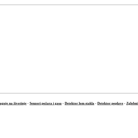
aguje na životinje
-
Senzori požara i gasa
-
Detektor lom stakla
-
Detektor poplave
-
Zglobni