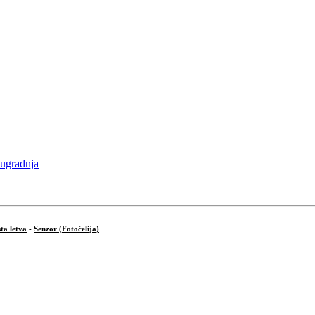
ta letva
-
Senzor (Fotoćelija)