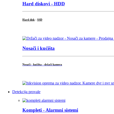
Hard diskovi - HDD
Hard disk
-
SSD
...
Nosači i kućišta
Nosači - kućišta - držači kamera
...
Detekcija provale
Kompleti - Alarmni sistemi