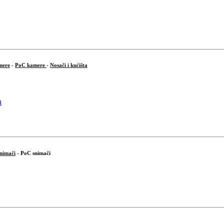
mere
-
PoC kamere
-
Nosači i kućišta
snimači
- PoC snimači