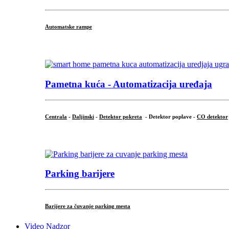
Automatske rampe
...
Pametna kuća - Automatizacija uređaja
Centrala
-
Daljinski
-
Detektor pokreta
- Detektor poplave -
CO detektor
...
Parking barijere
Barijere za čuvanje parking mesta
Video Nadzor