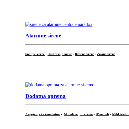
...
.
Alarmne sirene
Spoljne sirene
-
Unutrašnje sirene
-
Bežične sirene
-
Žičane sirene
...
.
Dodatna oprema
Napajanja i akumulatori
-
Moduli za proširenje
-
IP moduli
-
GSM telefon
...