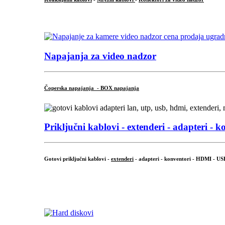
...
Napajanja za video nadzor
Čoperska napajanja - BOX napajanja
Priključni
kablovi - extenderi - adapteri - k
Gotovi priključni kablovi -
extenderi
- adapteri - konventori - HDMI - US
...
.