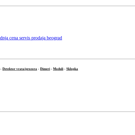
-
Detektor vrata/prozora
-
Dimeri
-
Moduli
-
Sklopka