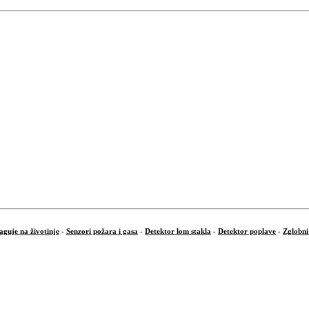
aguje na životinje
-
Senzori požara i gasa
-
Detektor lom stakla
-
Detektor poplave
-
Zglobni