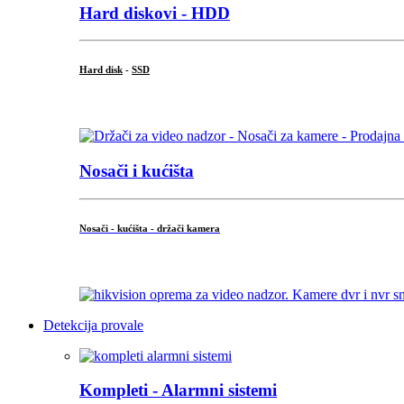
Hard diskovi - HDD
Hard disk
-
SSD
...
Nosači i kućišta
Nosači - kućišta - držači kamera
...
Detekcija provale
Kompleti - Alarmni sistemi