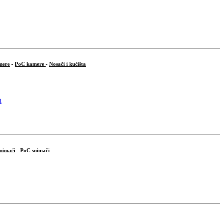
mere
-
PoC kamere
-
Nosači i kućišta
snimači
- PoC snimači