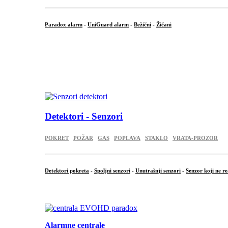
Paradox alarm
-
UniGuard alarm
-
Bežični
-
Žičani
...
...
.
Detektori - Senzori
POKRET
POŽAR
GAS
POPLAVA
STAKLO
VRATA-PROZOR
Detektori pokreta
-
Spoljni senzori
-
Unutrašnji senzori
-
Senzor koji ne re
.
Alarmne centrale