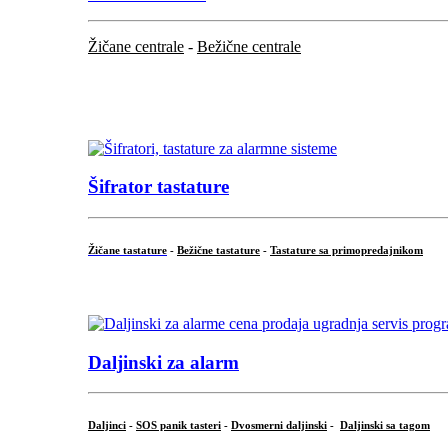
Žičane centrale
-
Bežične centrale
...
...
Šifrator tastature
Žičane tastature
-
Bežične tastature
-
Tastature sa primopredajnikom
...
Daljinski za alarm
Daljinci
-
SOS panik tasteri
-
Dvosmerni daljinski
-
Daljinski sa tagom