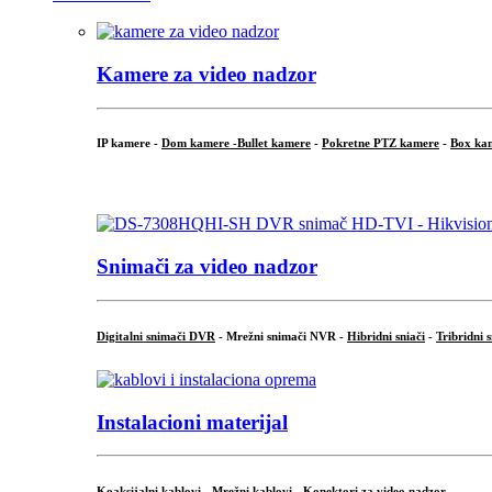
Kamere za video nadzor
IP kamere -
Dom kamere -
Bullet kamere
-
Pokretne PTZ kamere
-
Box ka
.
Snimači za video nadzor
Digitalni snimači DVR
- Mrežni snimači NVR -
Hibridni sniači
-
Tribridni 
Instalacioni materijal
Koaksijalni kablovi
-
Mrežni kablovi
-
Konektori za video nadzor