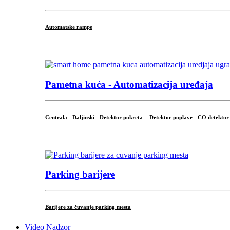
Automatske rampe
...
Pametna kuća - Automatizacija uređaja
Centrala
-
Daljinski
-
Detektor pokreta
- Detektor poplave -
CO detektor
...
Parking barijere
Barijere za čuvanje parking mesta
Video Nadzor