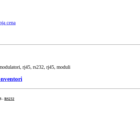
onventori
B -
RS232