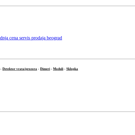
-
Detektor vrata/prozora
-
Dimeri
-
Moduli
-
Sklopka