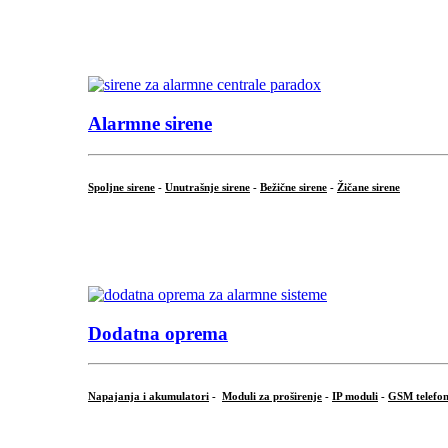
...
.
Alarmne sirene
Spoljne sirene
-
Unutrašnje sirene
-
Bežične sirene
-
Žičane sirene
...
.
Dodatna oprema
Napajanja i akumulatori
-
Moduli za proširenje
-
IP moduli
-
GSM telefon
...