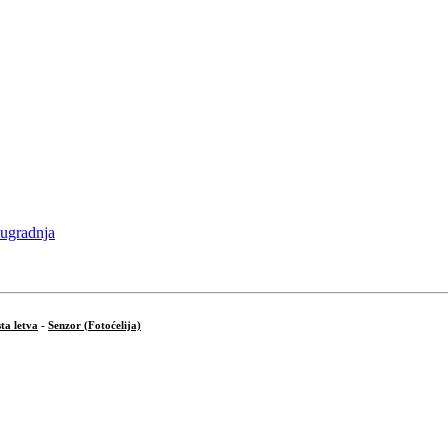
ta letva
-
Senzor (Fotoćelija)