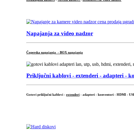
...
Napajanja za video nadzor
Čoperska napajanja - BOX napajanja
Priključni
kablovi - extenderi - adapteri - k
Gotovi priključni kablovi -
extenderi
- adapteri - konventori - HDMI - US
...
.