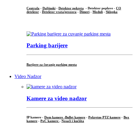
Centrala
-
Daljinski
-
Detektor pokreta
- Detektor poplave -
CO
detektor
-
Detektor vrata/prozora
-
Dimeri
-
Moduli
-
Sklopka
...
Parking barijere
Barijere za čuvanje parking mesta
Video Nadzor
Kamere za video nadzor
IP kamere -
Dom kamere -
Bullet kamere
-
Pokretne PTZ kamere
-
Box
kamere
-
PoC kamere
-
Nosači i kućišta
.