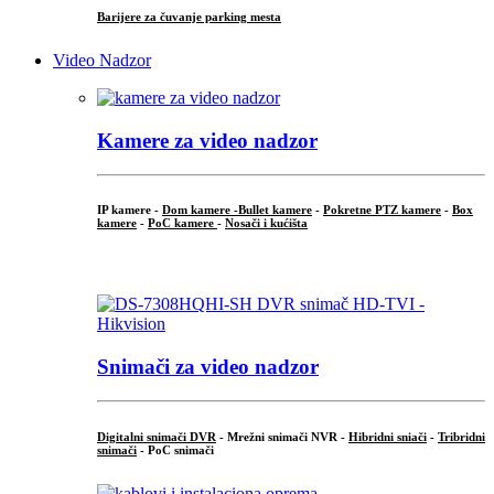
Barijere za čuvanje parking mesta
Video Nadzor
Kamere za video nadzor
IP kamere -
Dom kamere -
Bullet kamere
-
Pokretne PTZ kamere
-
Box
kamere
-
PoC kamere
-
Nosači i kućišta
.
Snimači za video nadzor
Digitalni snimači DVR
- Mrežni snimači NVR -
Hibridni sniači
-
Tribridni
snimači
- PoC snimači