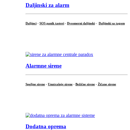
Daljinski za alarm
Daljinci
-
SOS panik tasteri
-
Dvosmerni daljinski
-
Daljinski sa tagom
...
.
Alarmne sirene
Spoljne sirene
-
Unutrašnje sirene
-
Bežične sirene
-
Žičane sirene
...
.
Dodatna oprema