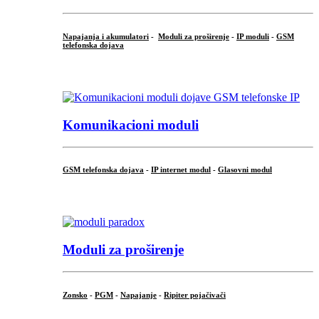
Napajanja i akumulatori
-
Moduli za proširenje
-
IP moduli
-
GSM
telefonska dojava
...
Komunikacioni moduli
GSM telefonska dojava
-
IP internet modul
-
Glasovni modul
...
Moduli za proširenje
Zonsko
-
PGM
-
Napajanje
-
Ripiter pojačivači