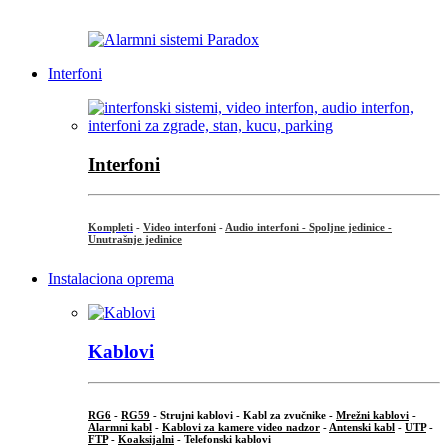
...
Interfoni
Interfoni
Kompleti
-
Video interfoni
-
Audio interfoni - Spoljne jedinice -
Unutrašnje jedinice
Instalaciona oprema
Kablovi
RG6
-
RG59
- Strujni kablovi - Kabl za zvučnike -
Mrežni kablovi
-
Alarmni kabl
-
Kablovi za kamere video nadzor
-
Antenski kabl
-
UTP
-
FTP
-
Koaksijalni
- Telefonski kablovi