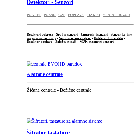
Detektori - Senzori
POKRET
POŽAR
GAS
POPLAVA
STAKLO
VRATA-PROZOR
Detektori pokreta
-
Spoljni senzori
-
Unutrašnji senzori
-
Senzor koji ne
reaguje na životinje
-
Senzori požara i gasa
-
Detektor lom stakla
-
Detektor poplave
-
Zglobni nosači
-
MUK magnetni senzori
.
Alarmne centrale
Žičane centrale
-
Bežične centrale
...
...
Šifrator tastature