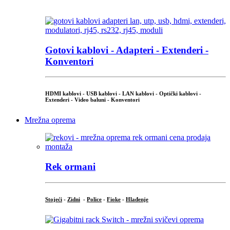
...
Gotovi kablovi - Adapteri - Extenderi -
Konventori
HDMI kablovi - USB kablovi - LAN kablovi - Optički kablovi -
Extenderi - Video baluni - Konventori
Mrežna oprema
Rek ormani
Stojeći
-
Zidni
-
Police
-
Fioke
-
Hlađenje