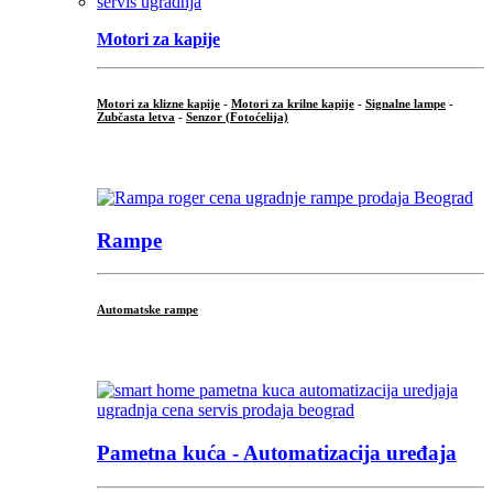
Motori za kapije
Motori za klizne kapije
-
Motori za krilne kapije
-
Signalne lampe
-
Zubčasta letva
-
Senzor (Fotoćelija)
...
Rampe
Automatske rampe
...
Pametna kuća - Automatizacija uređaja