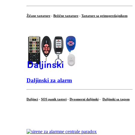
Žičane tastature
-
Bežične tastature
-
Tastature sa primopredajnikom
...
Daljinski za alarm
Daljinci
-
SOS panik tasteri
-
Dvosmerni daljinski
-
Daljinski sa tagom
...
.