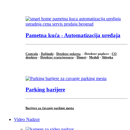
...
Pametna kuća - Automatizacija uređaja
Centrala
-
Daljinski
-
Detektor pokreta
- Detektor poplave -
CO
detektor
-
Detektor vrata/prozora
-
Dimeri
-
Moduli
-
Sklopka
...
Parking barijere
Barijere za čuvanje parking mesta
Video Nadzor