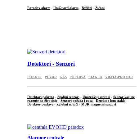
Paradox alarm
-
UniGuard alarm
-
Bežični
-
Žičani
...
...
.
Detektori - Senzori
POKRET
POŽAR
GAS
POPLAVA
STAKLO
VRATA-PROZOR
Detektori pokreta
-
Spoljni senzori
-
Unutrašnji senzori
-
Senzor koji ne
reaguje na životinje
-
Senzori požara i gasa
-
Detektor lom stakla
-
Detektor poplave
-
Zglobni nosači
-
MUK magnetni senzori
.
Alarmne centrale