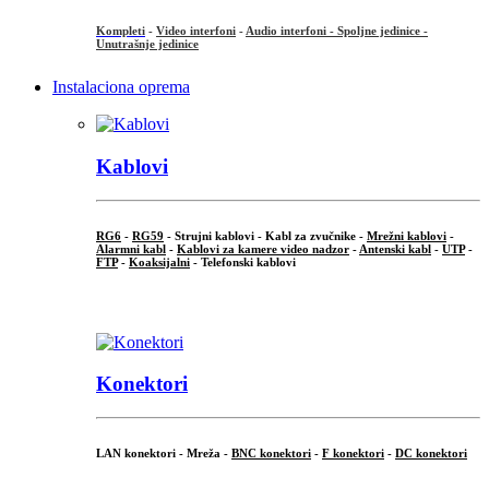
Kompleti
-
Video interfoni
-
Audio interfoni - Spoljne jedinice -
Unutrašnje jedinice
Instalaciona oprema
Kablovi
RG6
-
RG59
- Strujni kablovi - Kabl za zvučnike -
Mrežni kablovi
-
Alarmni kabl
-
Kablovi za kamere video nadzor
-
Antenski kabl
-
UTP
-
FTP
-
Koaksijalni
- Telefonski kablovi
...
Konektori
LAN konektori - Mreža -
BNC konektori
-
F konektori
-
DC konektori