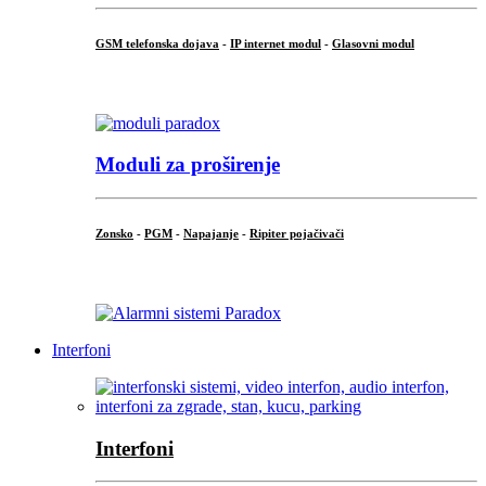
GSM telefonska dojava
-
IP internet modul
-
Glasovni modul
...
Moduli za proširenje
Zonsko
-
PGM
-
Napajanje
-
Ripiter pojačivači
...
Interfoni
Interfoni