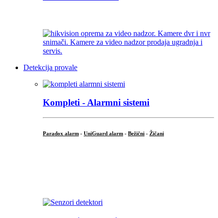
...
Detekcija provale
Kompleti - Alarmni sistemi
Paradox alarm
-
UniGuard alarm
-
Bežični
-
Žičani
...
...
.