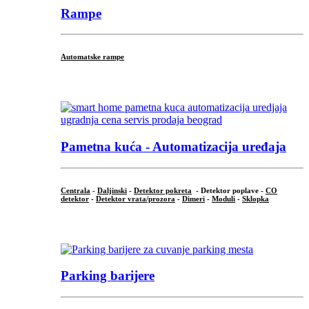
Rampe
Automatske rampe
...
Pametna kuća - Automatizacija uređaja
Centrala
-
Daljinski
-
Detektor pokreta
- Detektor poplave -
CO
detektor
-
Detektor vrata/prozora
-
Dimeri
-
Moduli
-
Sklopka
...
Parking barijere