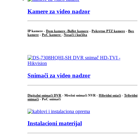
Kamere za video nadzor
IP kamere -
Dom kamere -
Bullet kamere
-
Pokretne PTZ kamere
-
Box
kamere
-
PoC kamere
-
Nosači i kućišta
.
Snimači za video nadzor
Digitalni snimači DVR
- Mrežni snimači NVR -
Hibridni sniači
-
Tribridni
snimači
- PoC snimači
Instalacioni materijal