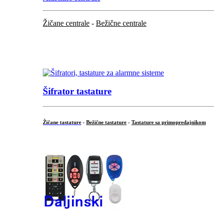
Žičane centrale
-
Bežične centrale
...
...
Šifrator tastature
Žičane tastature
-
Bežične tastature
-
Tastature sa primopredajnikom
...