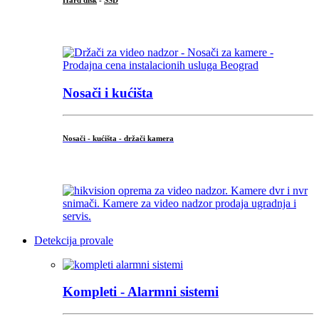
Hard disk
-
SSD
...
Nosači i kućišta
Nosači - kućišta - držači kamera
...
Detekcija provale
Kompleti - Alarmni sistemi