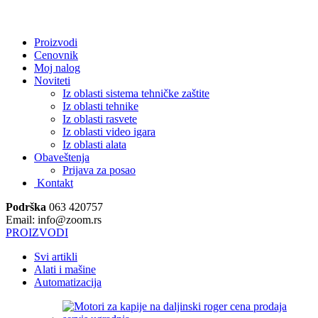
.
Proizvodi
Cenovnik
Moj nalog
Noviteti
Iz oblasti sistema tehničke zaštite
Iz oblasti tehnike
Iz oblasti rasvete
Iz oblasti video igara
Iz oblasti alata
Obaveštenja
Prijava za posao
Kontakt
Podrška
063 420757
Email: info@zoom.rs
PROIZVODI
Svi artikli
Alati i mašine
Automatizacija