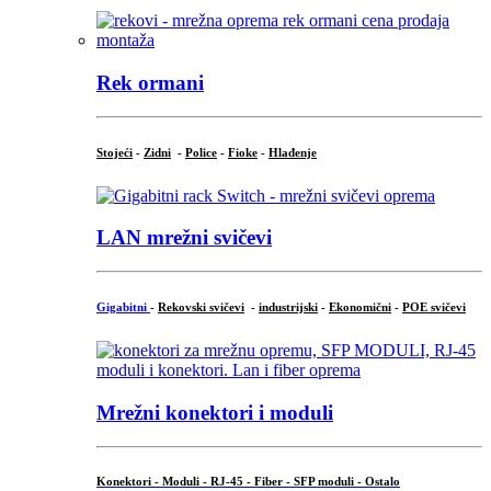
Rek ormani
Stojeći
-
Zidni
-
Police
-
Fioke
-
Hlađenje
LAN mrežni svičevi
Gigabitni
-
Rekovski svičevi
-
industrijski
-
Ekonomični
-
POE svičevi
Mrežni konektori i moduli
Konektori - Moduli - RJ-45 - Fiber - SFP moduli - Ostalo