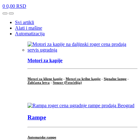
0
0,00
RSD
Open
Close
Svi artikli
Alati i mašine
Automatizacija
Motori za kapije
Motori za klizne kapije
-
Motori za krilne kapije
-
Signalne lampe
-
Zubčasta letva
-
Senzor (Fotoćelija)
...
Rampe
Automatske rampe