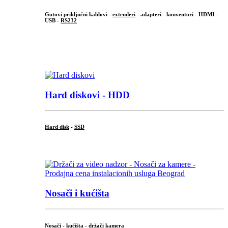
Gotovi priključni kablovi -
extenderi
- adapteri - konventori - HDMI -
USB -
RS232
...
.
Hard diskovi - HDD
Hard disk
-
SSD
...
Nosači i kućišta
Nosači - kućišta - držači kamera