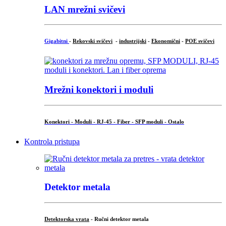
LAN mrežni svičevi
Gigabitni
-
Rekovski svičevi
-
industrijski
-
Ekonomični
-
POE svičevi
Mrežni konektori i moduli
Konektori - Moduli - RJ-45 - Fiber - SFP moduli - Ostalo
Kontrola pristupa
Detektor metala
Detektorska vrata
- Ručni detektor metala