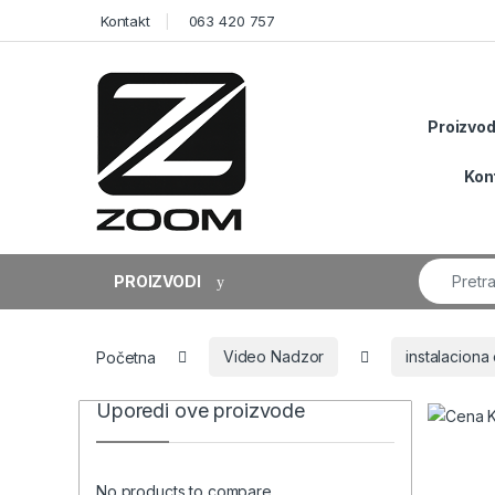
Skip to navigation
Skip to content
Kontakt
063 420 757
Proizvod
Kon
Search fo
PROIZVODI
Početna
Video Nadzor
instalacion
Uporedi ove proizvode
No products to compare