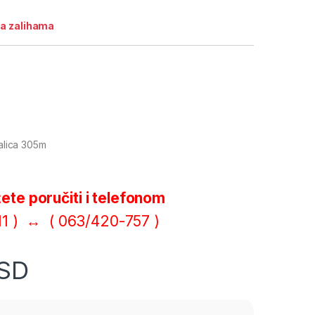
a zalihama
alica 305m
te poručiti i telefonom
411 ) ↔ ( 063/420-757 )
SD