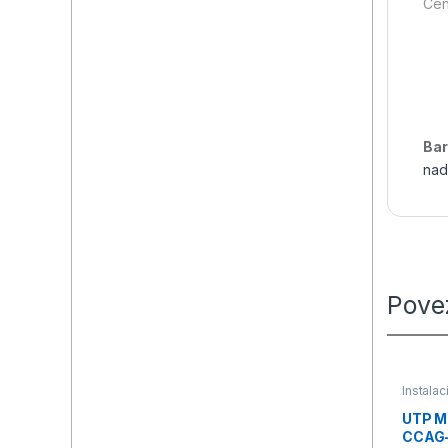
Cen
Bar
nad
Pove
Instala
instala
nadzor
,
UTP M
video n
CCAG-