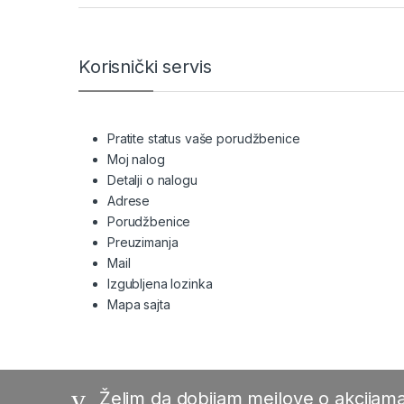
Korisnički servis
Pratite status vaše porudžbenice
Moj nalog
Detalji o nalogu
Adrese
Porudžbenice
Preuzimanja
Mail
Izgubljena lozinka
Mapa sajta
Želim da dobijam mejlove o akcijama