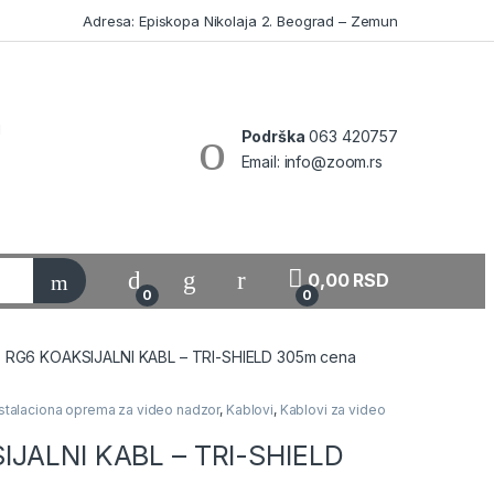
Adresa: Episkopa Nikolaja 2. Beograd – Zemun
Podrška
063 420757
Email: info@zoom.rs
My Account
0,00
RSD
0
0
RG6 KOAKSIJALNI KABL – TRI-SHIELD 305m cena
nstalaciona oprema za video nadzor
,
Kablovi
,
Kablovi za video
IJALNI KABL – TRI-SHIELD