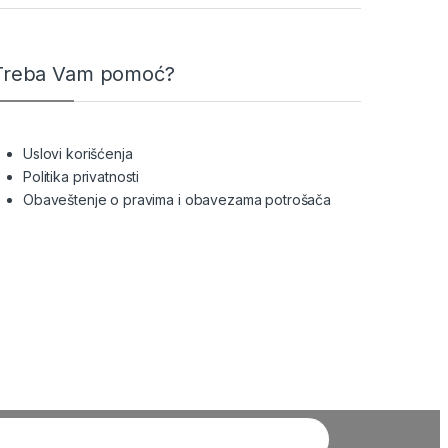
Treba Vam pomoć?
Uslovi korišćenja
Politika privatnosti
Obaveštenje o pravima i obavezama potrošača