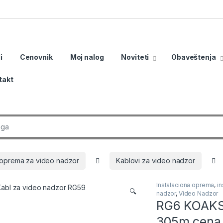
i
Cenovnik
Moj nalog
Noviteti
Obaveštenja
takt
r:
a oprema za video nadzor
Kablovi za video nadzor
Instalaciona oprema
,
i
🔍
nadzor
,
Video Nadzor
RG6 KOAKS
305m cena