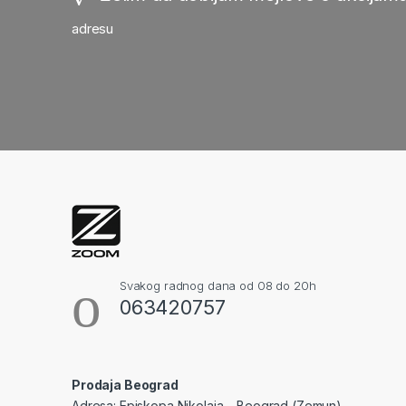
adresu
Svakog radnog dana od 08 do 20h
063420757
Prodaja Beograd
Adresa: Episkopa Nikolaja – Beograd (Zemun)