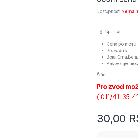
Dostupnost:
Nema n
Uporedi
Cena po metru
Provodnik:
Boja: Crna/Bela.
Pakovanje: mot
Šifra:
Proizvod može
( 011/41-35-
30,00
R