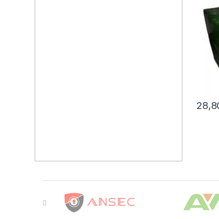
28,8
Brands Carousel