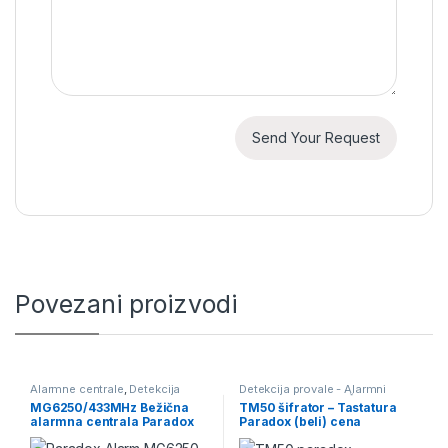
Povezani proizvodi
Alarmne centrale
,
Detekcija
Detekcija provale - Alarmni
provale - Alarmni sistemi
sistemi
,
Tastature - Šifratori
MG6250/433MHz Bežična
TM50 šifrator – Tastatura
alarmna centrala Paradox
Paradox (beli) cena
cena