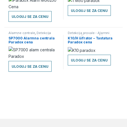
ULOGUJ SE ZA CENU
ULOGUJ SE ZA CENU
Alarmne centrale
,
Detekcija
Detekcija provale - Alarmni
provale - Alarmni sistemi
sistemi
,
Tastature - Šifratori
SP7000 Alarmna centrala
K10/H šifrator – Tastatura
Paradox cena
Paradox cena
ULOGUJ SE ZA CENU
ULOGUJ SE ZA CENU
Brands Carousel