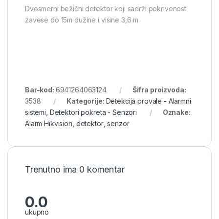
Dvosmerni bežični detektor koji sadrži pokrivenost
zavese do 15m dužine i visine 3,6 m.
Bar-kod:
6941264063124
Šifra proizvoda:
3538
Kategorije:
Detekcija provale - Alarmni
sistemi
,
Detektori pokreta - Senzori
Oznake:
Alarm Hikvision
,
detektor
,
senzor
Trenutno ima 0 komentar
0.0
ukupno