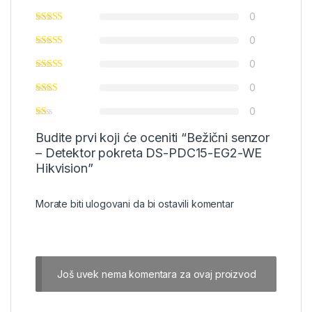
0
0
0
0
0
Budite prvi koji će oceniti “Bežični senzor
– Detektor pokreta DS-PDC15-EG2-WE
Hikvision”
Morate biti
ulogovani
da bi ostavili komentar
Još uvek nema komentara za ovaj proizvod