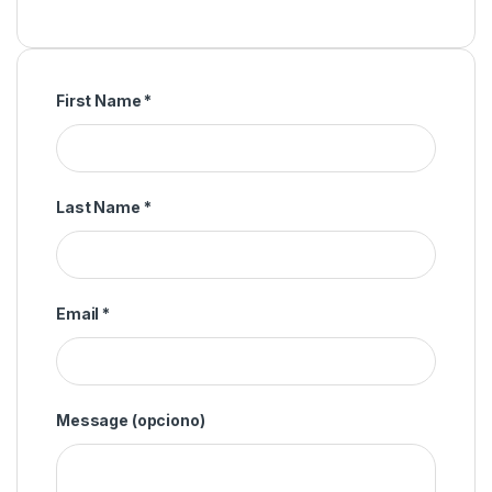
First Name
*
Last Name
*
Email
*
Message
(opciono)