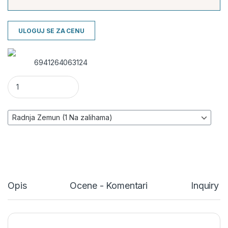
ULOGUJ SE ZA CENU
6941264063124
Bežični senzor - Detektor pokreta DS-PDC15-EG2-WE Hikvisio
Opis
Ocene - Komentari
Inquiry 