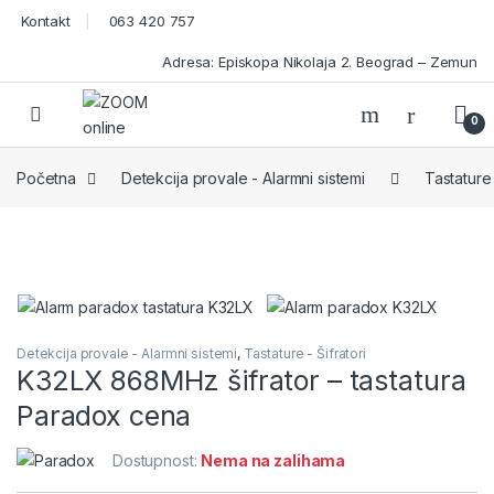
Skip to navigation
Skip to content
Kontakt
063 420 757
Adresa: Episkopa Nikolaja 2. Beograd – Zemun
Open
0
Početna
Detekcija provale - Alarmni sistemi
Tastature 
Detekcija provale - Alarmni sistemi
,
Tastature - Šifratori
K32LX 868MHz šifrator – tastatura
Paradox cena
Dostupnost:
Nema na zalihama