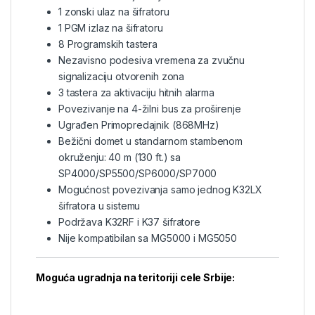
1 zonski ulaz na šifratoru
1 PGM izlaz na šifratoru
8 Programskih tastera
Nezavisno podesiva vremena za zvučnu
signalizaciju otvorenih zona
3 tastera za aktivaciju hitnih alarma
Povezivanje na 4-žilni bus za proširenje
Ugrađen Primopredajnik (868MHz)
Bežični domet u standarnom stambenom
okruženju: 40 m (130 ft.) sa
SP4000/SP5500/SP6000/SP7000
Mogućnost povezivanja samo jednog K32LX
šifratora u sistemu
Podržava K32RF i K37 šifratore
Nije kompatibilan sa MG5000 i MG5050
Moguća ugradnja na teritoriji cele Srbije: