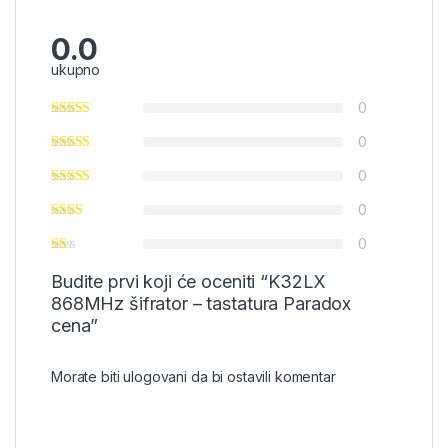
0.0
ukupno
0
0
0
0
0
Budite prvi koji će oceniti “K32LX
868MHz šifrator – tastatura Paradox
cena”
Morate biti
ulogovani
da bi ostavili komentar