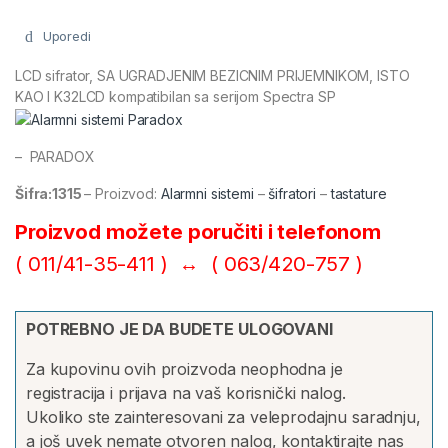
Uporedi
LCD sifrator, SA UGRADJENIM BEZICNIM PRIJEMNIKOM, ISTO
KAO I K32LCD kompatibilan sa serijom Spectra SP
– PARADOX
Šifra:1315
– Proizvod:
Alarmni sistemi
–
šifratori
–
tastature
Proizvod možete poručiti i telefonom
( 011/41-35-411 ) ↔ (
063/420-757 )
POTREBNO JE DA BUDETE ULOGOVANI
Za kupovinu ovih proizvoda neophodna je
registracija i prijava na vaš korisnički nalog.
Ukoliko ste zainteresovani za veleprodajnu saradnju,
a još uvek nemate otvoren nalog, kontaktirajte nas