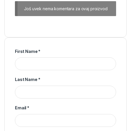
Još uvek nema komentara za ovaj proizvod
First Name
*
Last Name
*
Email
*