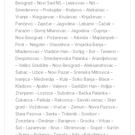
Beograd – Novi Sad NS – Leskovac – Niš –
Smederevo – Prokuplje – Kraljevo – Aleksinac –
Vranje – Kragujevac – Kruševac – Knjaževac –
Pančevo – Zaječar – Jagodina – Lebane – Čačak –
Paraćin – Gornji Milanovac – Jagodina – Ćuprija –
Novi Beograd – Požarevac – Kikinda – Majdanpek –
Pirot – Negotin – Vlasotince – Vrnjačka Banja –
Mladenovac – Vladičin Han – Svrljig – Bor – Temerin –
Despotovac – Smederevska Palanka – Arandjelovac
– Veliko Gradište – Novi Beograd – Aleksandrovac –
Šabac – Užice – Novi Pazar – Sremska Mitrovica –
Ivanjica – Medvedja – Kula – Soko Banja – Blace –
Kladovo – Apatin – Valjevo – Gaddžin Han – Indjija –
Zrenjanin – Loznica – Subotica – Bačka Palanka –
Čukarica – Palilula – Rakovica – Savski venac – Stari
grad – Voždovac – Vračar – Zemun – Nova Pazova –
Stara Pazova – Senta – Trstenik – Sombor –
Zvezdara – Dedinje – Barajevo – Grocka – Vrbas –
Šid – Lazarevac – Brus – Obrenovac – Sopot – Surčin
– Ruma – Požega – Topola – Ada – Kaludjerica –