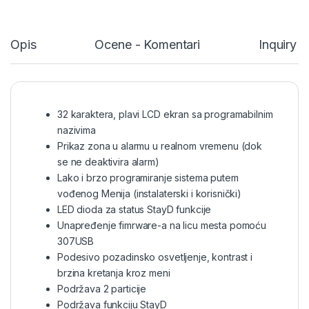
Opis
Ocene - Komentari
Inquiry 
32 karaktera, plavi
LCD
ekran sa programabilnim
nazivima
Prikaz zona u alarmu u realnom vremenu (dok
se ne deaktivira alarm)
Lako i brzo programiranje sistema putem
vođenog Menija (instalaterski i korisnički)
LED
dioda za status StayD funkcije
Unapređenje fimrware-a na licu mesta pomoću
307USB
Podesivo pozadinsko osvetljenje, kontrast i
brzina kretanja kroz meni
Podržava 2 particije
Podržava funkciju StayD