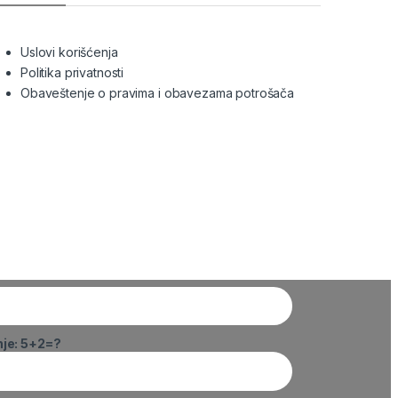
Uslovi korišćenja
Politika privatnosti
Obaveštenje o pravima i obavezama potrošača
nje: 5+2=?