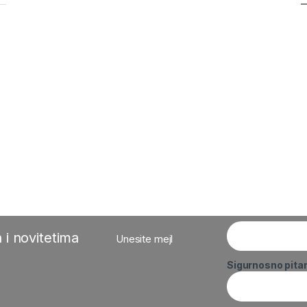
 i novitetima
Unesite mejl
Sigurnosno pita