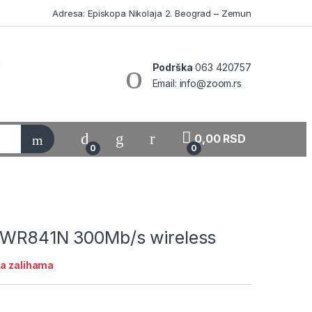
Adresa: Episkopa Nikolaja 2. Beograd – Zemun
Podrška
063 420757
Email: info@zoom.rs
My Account
0,00
RSD
0
0
-WR841N 300Mb/s wireless
a zalihama