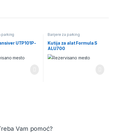
a parking
Barijere za parking
ransiver UTP101P-
Kutija za alat Formula S
ALU700
Treba Vam pomoć?