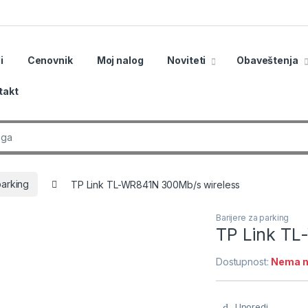
i
Cenovnik
Moj nalog
Noviteti
Obaveštenja
takt
r:
parking
TP Link TL-WR841N 300Mb/s wireless
Barijere za parking
TP Link TL
Dostupnost:
Nema n
Uporedi