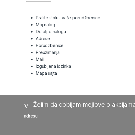
Pratite status vaše porudžbenice
Moj nalog
Detalji o nalogu
Adrese
Porudžbenice
Preuzimanja
Mail
Izgubljena lozinka
Mapa sajta
Želim da dobijam mejlove o akcijama
adresu