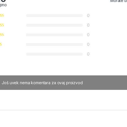
Morate b
pno
0
0
0
0
0
Još uvek nema komentara za ovaj proizvod