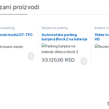
zani proizvodi
 za parking
Barijere za parking
Barijere z
onski modul DT-TPC
Automatska parking
Video t
barijera Block 2 na baterije
HD
33.120,00
RSD