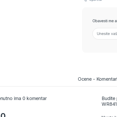
Obavesti me ako
Ocene - Komentar
enutno ima 0 komentar
Budite 
WR841N
.0