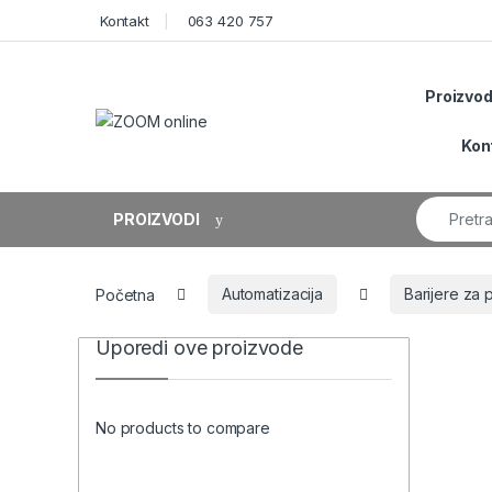
Skip to navigation
Skip to content
Kontakt
063 420 757
Proizvod
Kon
Search fo
PROIZVODI
Početna
Automatizacija
Barijere za 
Uporedi ove proizvode
No products to compare