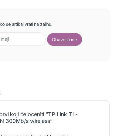
 se artikal vrati na zalihu.
i
prvi koji će oceniti “TP Link TL-
 300Mb/s wireless”