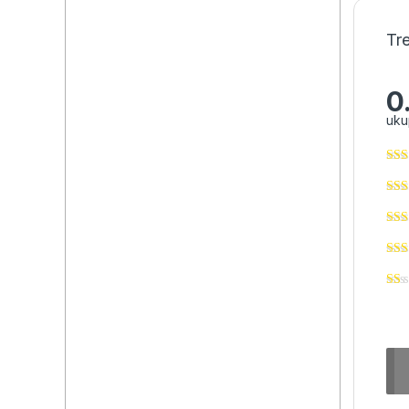
Tr
0
uku