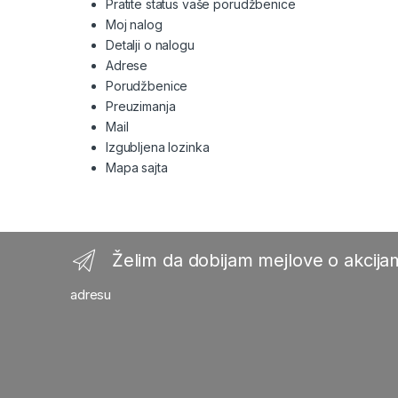
Pratite status vaše porudžbenice
Moj nalog
Detalji o nalogu
Adrese
Porudžbenice
Preuzimanja
Mail
Izgubljena lozinka
Mapa sajta
Želim da dobijam mejlove o akcijam
adresu