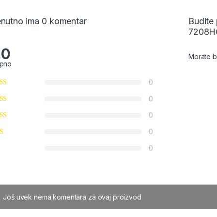
enutno ima 0 komentar
Budite 
7208H
.0
Morate b
pno
0
0
0
0
0
Još uvek nema komentara za ovaj proizvod