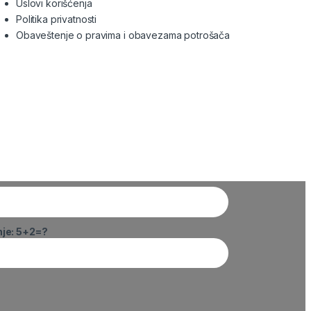
Uslovi korišćenja
Politika privatnosti
Obaveštenje o pravima i obavezama potrošača
nje: 5+2=?