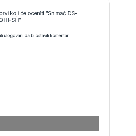
prvi koji će oceniti “Snimač DS-
QHI-SH”
iti
ulogovani
da bi ostavili komentar