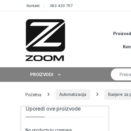
Skip to navigation
Skip to content
Kontakt
063 420 757
Proizvod
Kon
Search fo
PROIZVODI
Početna
Automatizacija
Barijere za 
Uporedi ove proizvode
No products to compare