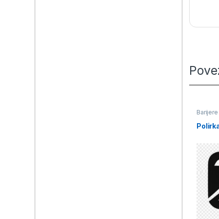
Pove
Barijere
Polirk