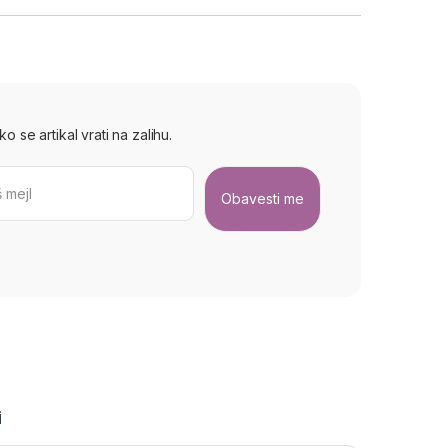
 se artikal vrati na zalihu.
i