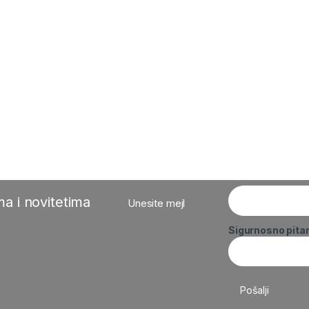
a i novitetima
Unesite mejl
Sigurnosno pita