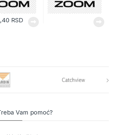
6,40
RSD
Treba Vam pomoć?