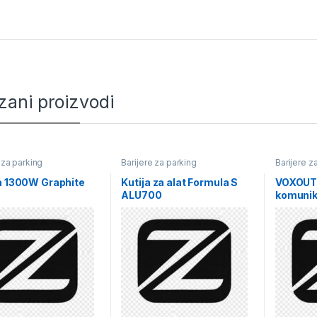
zani proizvodi
 za parking
Barijere za parking
Barijere z
a 1300W Graphite
Kutija za alat Formula S
VOXOUT
ALU700
komunik