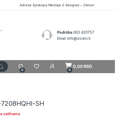
Adresa: Episkopa Nikolaja 2. Beograd – Zemun
Podrška
063 420757
Email: info@zoom.rs
My Account
0,00
RSD
0
0
-7208HQHI-SH
a zalihama