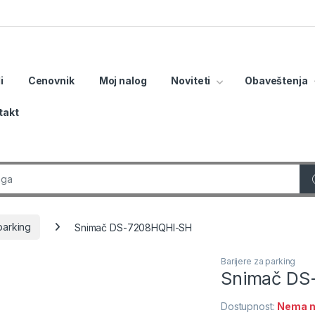
i
Cenovnik
Moj nalog
Noviteti
Obaveštenja
takt
r:
parking
Snimač DS-7208HQHI-SH
Barijere za parking
Snimač DS
Dostupnost:
Nema n