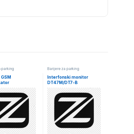
a parking
Barijere za parking
 GSM
Interfonski monitor
ator
DT47M/DT7-B