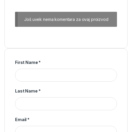
Još uvek nema komentara za ovaj proizvod
First Name
*
Last Name
*
Email
*