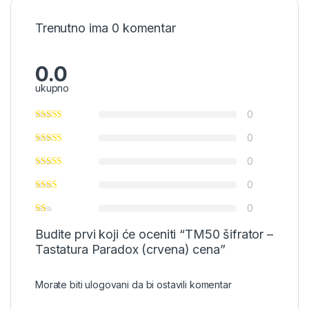
Trenutno ima 0 komentar
0.0
ukupno
0
0
0
0
0
Budite prvi koji će oceniti “TM50 šifrator –
Tastatura Paradox (crvena) cena”
Morate biti
ulogovani
da bi ostavili komentar