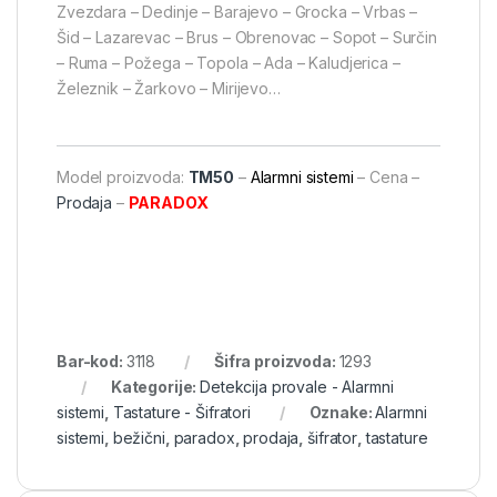
Zvezdara – Dedinje – Barajevo – Grocka – Vrbas –
Šid – Lazarevac – Brus – Obrenovac – Sopot – Surčin
– Ruma – Požega – Topola – Ada – Kaludjerica –
Železnik – Žarkovo – Mirijevo…
Model proizvoda:
TM50
–
Alarmni sistemi
– Cena –
Prodaja
–
PARADOX
Bar-kod:
3118
Šifra proizvoda:
1293
Kategorije:
Detekcija provale - Alarmni
sistemi
,
Tastature - Šifratori
Oznake:
Alarmni
sistemi
,
bežični
,
paradox
,
prodaja
,
šifrator
,
tastature