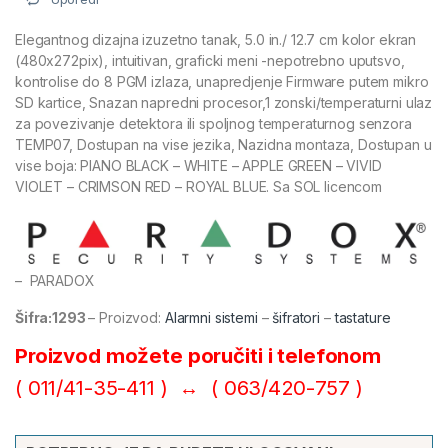
Elegantnog dizajna izuzetno tanak, 5.0 in./ 12.7 cm kolor ekran
(480x272pix), intuitivan, graficki meni -nepotrebno uputsvo,
kontrolise do 8 PGM izlaza, unapredjenje Firmware putem mikro
SD kartice, Snazan napredni procesor,1 zonski/temperaturni ulaz
za povezivanje detektora ili spoljnog temperaturnog senzora
TEMP07, Dostupan na vise jezika, Nazidna montaza, Dostupan u
vise boja: PIANO BLACK – WHITE – APPLE GREEN – VIVID
VIOLET – CRIMSON RED – ROYAL BLUE. Sa SOL licencom
– PARADOX
Šifra:1293
– Proizvod:
Alarmni sistemi
–
šifratori
–
tastature
Proizvod možete poručiti i telefonom
( 011/41-35-411 ) ↔ (
063/420-757 )