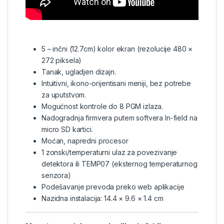
5 – inčni (12.7cm) kolor ekran (rezolucije 480 ×
272 piksela)
Tanak, ugladjen dizajn.
Intuitivni, ikono-orijentisani meniji, bez potrebe
za uputstvom.
Mogućnost kontrole do 8
PGM
izlaza.
Nadogradnja firmvera putem softvera In-field na
micro SD kartici.
Moćan, napredni procesor
1 zonski/temperaturni ulaz za povezivanje
detektora ili TEMP07 (eksternog temperaturnog
senzora)
Podešavanje prevoda preko web aplikacije
Nazidna instalacija: 14.4 × 9.6 × 1.4 cm