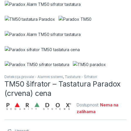
Detekcija provale - Alarmni sistemi
,
Tastature - Šifratori
TM50 šifrator – Tastatura Paradox
(crvena) cena
Dostupnost:
Nema na
zalihama
Uporedi