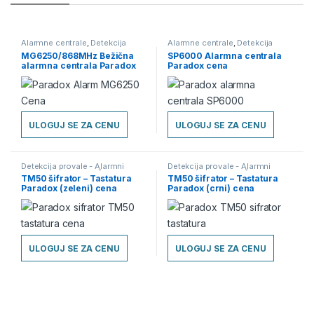
Alarmne centrale
,
Detekcija
Alarmne centrale
,
Detekcija
provale - Alarmni sistemi
provale - Alarmni sistemi
MG6250/868MHz Bežična
SP6000 Alarmna centrala
alarmna centrala Paradox
Paradox cena
cena
ULOGUJ SE ZA CENU
ULOGUJ SE ZA CENU
Detekcija provale - Alarmni
Detekcija provale - Alarmni
sistemi
,
Tastature - Šifratori
sistemi
,
Tastature - Šifratori
TM50 šifrator – Tastatura
TM50 šifrator – Tastatura
Paradox (zeleni) cena
Paradox (crni) cena
ULOGUJ SE ZA CENU
ULOGUJ SE ZA CENU