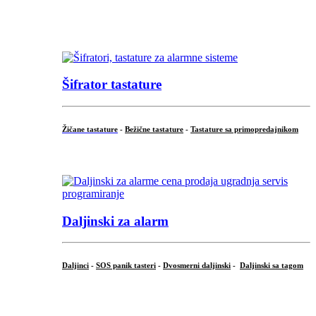
...
...
Šifrator tastature
Žičane tastature
-
Bežične tastature
-
Tastature sa primopredajnikom
...
Daljinski za alarm
Daljinci
-
SOS panik tasteri
-
Dvosmerni daljinski
-
Daljinski sa tagom
...