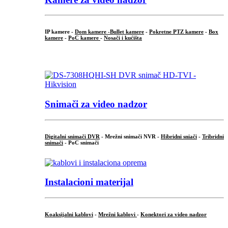
IP kamere -
Dom kamere -
Bullet kamere
-
Pokretne PTZ kamere
-
Box
kamere
-
PoC kamere
-
Nosači i kućišta
.
Snimači za video nadzor
Digitalni snimači DVR
- Mrežni snimači NVR -
Hibridni sniači
-
Tribridni
snimači
- PoC snimači
Instalacioni materijal
Koaksijalni kablovi
-
Mrežni kablovi
-
Konektori za video nadzor