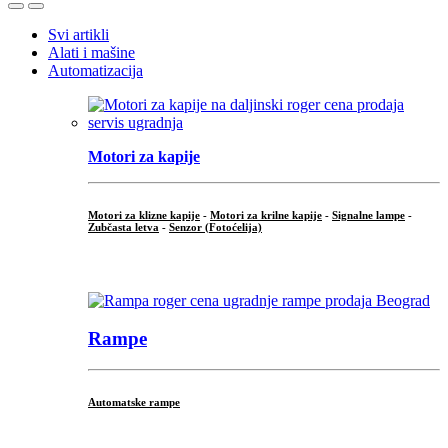
Open
Close
Svi artikli
Alati i mašine
Automatizacija
Motori za kapije
Motori za klizne kapije
-
Motori za krilne kapije
-
Signalne lampe
-
Zubčasta letva
-
Senzor (Fotoćelija)
...
Rampe
Automatske rampe
...