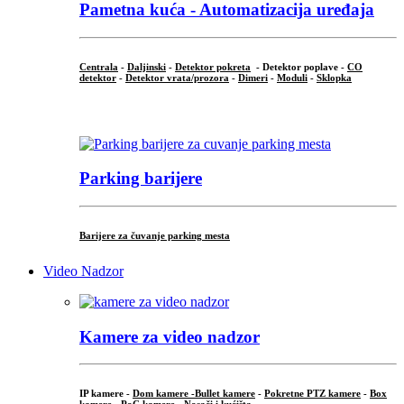
Pametna kuća - Automatizacija uređaja
Centrala
-
Daljinski
-
Detektor pokreta
- Detektor poplave -
CO
detektor
-
Detektor vrata/prozora
-
Dimeri
-
Moduli
-
Sklopka
...
Parking barijere
Barijere za čuvanje parking mesta
Video Nadzor
Kamere za video nadzor
IP kamere -
Dom kamere -
Bullet kamere
-
Pokretne PTZ kamere
-
Box