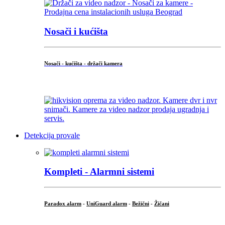
Nosači i kućišta
Nosači - kućišta - držači kamera
...
Detekcija provale
Kompleti - Alarmni sistemi
Paradox alarm
-
UniGuard alarm
-
Bežični
-
Žičani
...