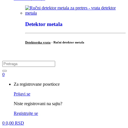
Detektor metala
Detektorska vrata
- Ručni detektor metala
.
Search
for:
0
My
Za registrovane posetioce
Account
Prijavi se
Niste registrovani na sajtu?
Registrujte se
0
0,00
RSD