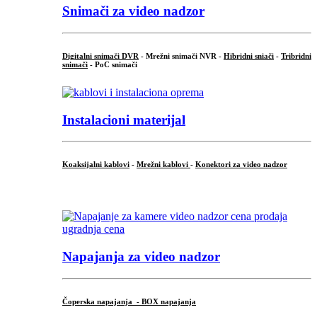
Snimači za video nadzor
Digitalni snimači DVR
- Mrežni snimači NVR -
Hibridni sniači
-
Tribridni
snimači
- PoC snimači
Instalacioni materijal
Koaksijalni kablovi
-
Mrežni kablovi
-
Konektori za video nadzor
...
Napajanja za video nadzor
Čoperska napajanja - BOX napajanja