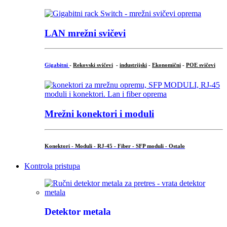
LAN mrežni svičevi
Gigabitni
-
Rekovski svičevi
-
industrijski
-
Ekonomični
-
POE svičevi
Mrežni konektori i moduli
Konektori - Moduli - RJ-45 - Fiber - SFP moduli - Ostalo
Kontrola pristupa
Detektor metala