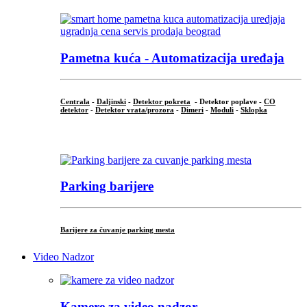
Pametna kuća - Automatizacija uređaja
Centrala
-
Daljinski
-
Detektor pokreta
- Detektor poplave -
CO
detektor
-
Detektor vrata/prozora
-
Dimeri
-
Moduli
-
Sklopka
...
Parking barijere
Barijere za čuvanje parking mesta
Video Nadzor
Kamere za video nadzor