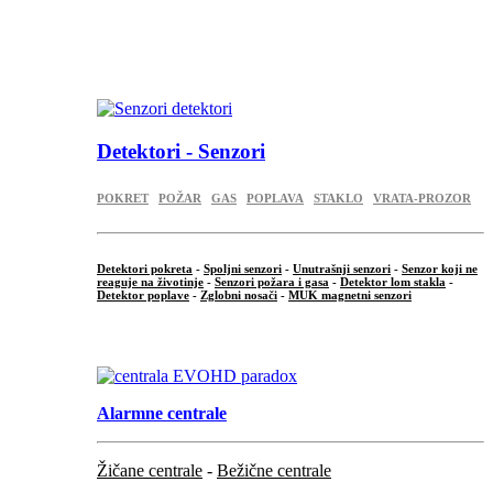
...
.
Detektori - Senzori
POKRET
POŽAR
GAS
POPLAVA
STAKLO
VRATA-PROZOR
Detektori pokreta
-
Spoljni senzori
-
Unutrašnji senzori
-
Senzor koji ne
reaguje na životinje
-
Senzori požara i gasa
-
Detektor lom stakla
-
Detektor poplave
-
Zglobni nosači
-
MUK magnetni senzori
.
Alarmne centrale
Žičane centrale
-
Bežične centrale