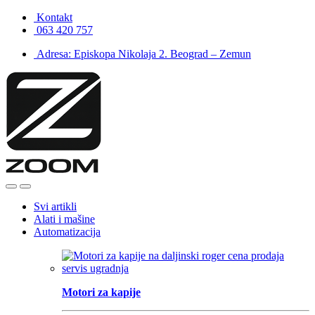
Skip
Skip
Kontakt
to
to
063 420 757
navigation
content
Adresa: Episkopa Nikolaja 2. Beograd – Zemun
Open
Close
Svi artikli
Alati i mašine
Automatizacija
Motori za kapije