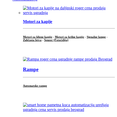
Motori za kapije
Motori za klizne kapije
-
Motori za krilne kapije
-
Signalne lampe
-
Zubčasta letva
-
Senzor (Fotoćelija)
...
Rampe
Automatske rampe
...