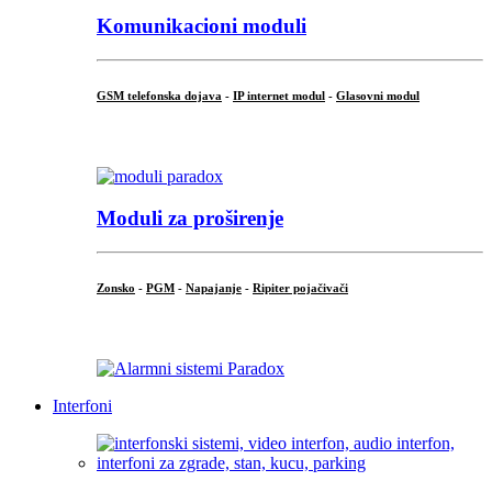
Komunikacioni moduli
GSM telefonska dojava
-
IP internet modul
-
Glasovni modul
...
Moduli za proširenje
Zonsko
-
PGM
-
Napajanje
-
Ripiter pojačivači
...
Interfoni