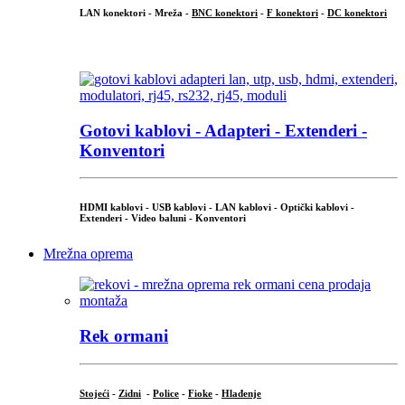
LAN konektori - Mreža -
BNC konektori
-
F konektori
-
DC konektori
...
Gotovi kablovi - Adapteri - Extenderi -
Konventori
HDMI kablovi - USB kablovi - LAN kablovi - Optički kablovi -
Extenderi - Video baluni - Konventori
Mrežna oprema
Rek ormani
Stojeći
-
Zidni
-
Police
-
Fioke
-
Hlađenje