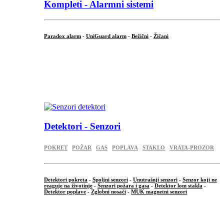
Kompleti - Alarmni sistemi
Paradox alarm
-
UniGuard alarm
-
Bežični
-
Žičani
...
...
.
Detektori - Senzori
POKRET
POŽAR
GAS
POPLAVA
STAKLO
VRATA-PROZOR
Detektori pokreta
-
Spoljni senzori
-
Unutrašnji senzori
-
Senzor koji ne
reaguje na životinje
-
Senzori požara i gasa
-
Detektor lom stakla
-
Detektor poplave
-
Zglobni nosači
-
MUK magnetni senzori
.