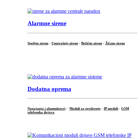
.
Alarmne sirene
Spoljne sirene
-
Unutrašnje sirene
-
Bežične sirene
-
Žičane sirene
...
.
Dodatna oprema
Napajanja i akumulatori
-
Moduli za proširenje
-
IP moduli
-
GSM
telefonska dojava
...