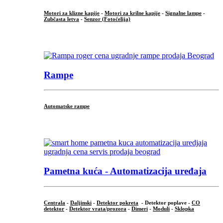
Motori za klizne kapije
-
Motori za krilne kapije
-
Signalne lampe
-
Zubčasta letva
-
Senzor (Fotoćelija)
...
Rampe
Automatske rampe
...
Pametna kuća - Automatizacija uređaja
Centrala
-
Daljinski
-
Detektor pokreta
- Detektor poplave -
CO
detektor
-
Detektor vrata/prozora
-
Dimeri
-
Moduli
-
Sklopka