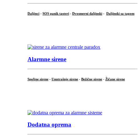
Daljinci
-
SOS panik tasteri
-
Dvosmerni daljinski
-
Daljinski sa tagom
...
.
Alarmne sirene
Spoljne sirene
-
Unutrašnje sirene
-
Bežične sirene
-
Žičane sirene
...
.
Dodatna oprema