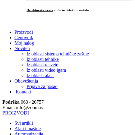
Detektorska vrata
- Ručni detektor metala
.
Proizvodi
Cenovnik
Moj nalog
Noviteti
Iz oblasti sistema tehničke zaštite
Iz oblasti tehnike
Iz oblasti rasvete
Iz oblasti video igara
Iz oblasti alata
Obaveštenja
Prijava za posao
Kontakt
Podrška
063 420757
Email: info@zoom.rs
PROIZVODI
Svi artikli
Alati i mašine
Automatizacija