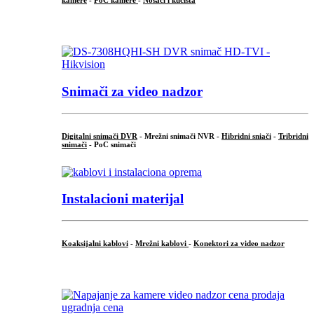
kamere
-
PoC kamere
-
Nosači i kućišta
.
Snimači za video nadzor
Digitalni snimači DVR
- Mrežni snimači NVR -
Hibridni sniači
-
Tribridni
snimači
- PoC snimači
Instalacioni materijal
Koaksijalni kablovi
-
Mrežni kablovi
-
Konektori za video nadzor
...