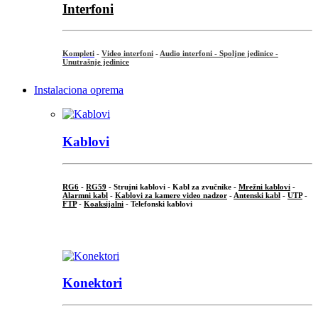
Interfoni
Kompleti
-
Video interfoni
-
Audio interfoni - Spoljne jedinice -
Unutrašnje jedinice
Instalaciona oprema
Kablovi
RG6
-
RG59
- Strujni kablovi - Kabl za zvučnike -
Mrežni kablovi
-
Alarmni kabl
-
Kablovi za kamere video nadzor
-
Antenski kabl
-
UTP
-
FTP
-
Koaksijalni
- Telefonski kablovi
...
Konektori