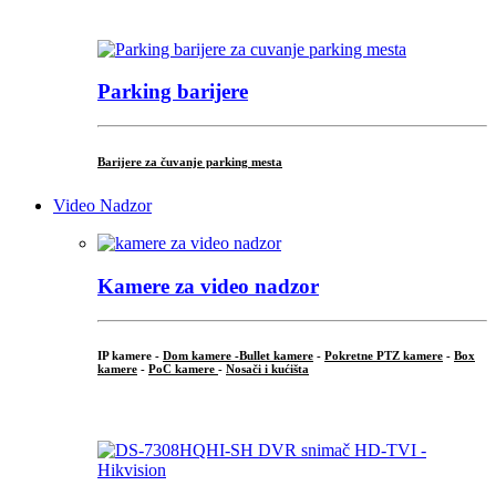
...
Parking barijere
Barijere za čuvanje parking mesta
Video Nadzor
Kamere za video nadzor
IP kamere -
Dom kamere -
Bullet kamere
-
Pokretne PTZ kamere
-
Box
kamere
-
PoC kamere
-
Nosači i kućišta
.