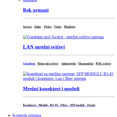
Rek ormani
Stojeći
-
Zidni
-
Police
-
Fioke
-
Hlađenje
LAN mrežni svičevi
Gigabitni
-
Rekovski svičevi
-
industrijski
-
Ekonomični
-
POE svičevi
Mrežni konektori i moduli
Konektori - Moduli - RJ-45 - Fiber - SFP moduli - Ostalo
Kontrola pristupa