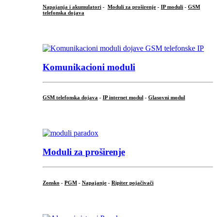
Napajanja i akumulatori
-
Moduli za proširenje
-
IP moduli
-
GSM
telefonska dojava
...
Komunikacioni moduli
GSM telefonska dojava
-
IP internet modul
-
Glasovni modul
...
Moduli za proširenje
Zonsko
-
PGM
-
Napajanje
-
Ripiter pojačivači
...