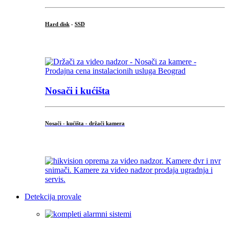
Hard disk
-
SSD
...
Nosači i kućišta
Nosači - kućišta - držači kamera
...
Detekcija provale