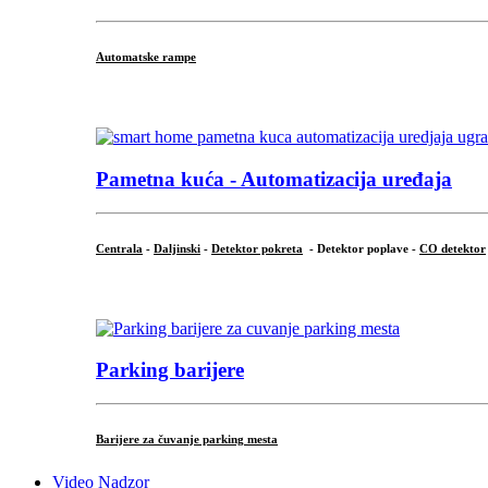
Automatske rampe
...
Pametna kuća - Automatizacija uređaja
Centrala
-
Daljinski
-
Detektor pokreta
- Detektor poplave -
CO detektor
...
Parking barijere
Barijere za čuvanje parking mesta
Video Nadzor