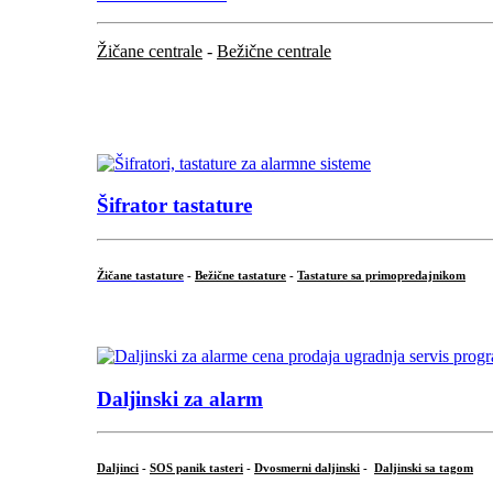
Žičane centrale
-
Bežične centrale
...
...
Šifrator tastature
Žičane tastature
-
Bežične tastature
-
Tastature sa primopredajnikom
...
Daljinski za alarm
Daljinci
-
SOS panik tasteri
-
Dvosmerni daljinski
-
Daljinski sa tagom