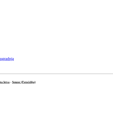
ta letva
-
Senzor (Fotoćelija)