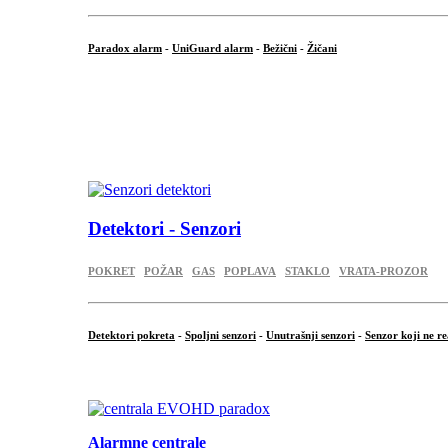
Paradox alarm
-
UniGuard alarm
-
Bežični
-
Žičani
...
...
.
Detektori - Senzori
POKRET
POŽAR
GAS
POPLAVA
STAKLO
VRATA-PROZOR
Detektori pokreta
-
Spoljni senzori
-
Unutrašnji senzori
-
Senzor koji ne re
.
Alarmne centrale