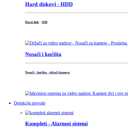
Hard diskovi - HDD
Hard disk
-
SSD
...
Nosači i kućišta
Nosači - kućišta - držači kamera
...
Detekcija provale
Kompleti - Alarmni sistemi