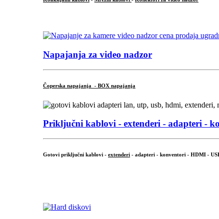
...
Napajanja za video nadzor
Čoperska napajanja - BOX napajanja
Priključni
kablovi - extenderi - adapteri - k
Gotovi priključni kablovi -
extenderi
- adapteri - konventori - HDMI - US
...
.