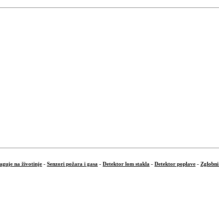
aguje na životinje
-
Senzori požara i gasa
-
Detektor lom stakla
-
Detektor poplave
-
Zglobni