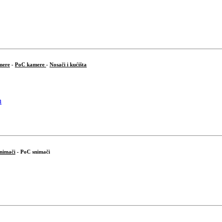
mere
-
PoC kamere
-
Nosači i kućišta
snimači
- PoC snimači