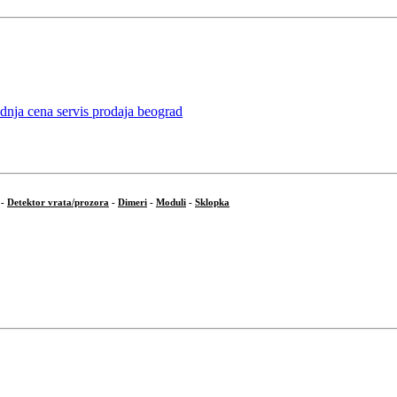
-
Detektor vrata/prozora
-
Dimeri
-
Moduli
-
Sklopka