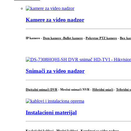
Kamere za video nadzor
IP kamere -
Dom kamere -
Bullet kamere
-
Pokretne PTZ kamere
-
Box ka
.
Snimači za video nadzor
Digitalni snimači DVR
- Mrežni snimači NVR -
Hibridni sniači
-
Tribridni 
Instalacioni materijal
Koaksijalni kablovi
-
Mrežni kablovi
-
Konektori za video nadzor