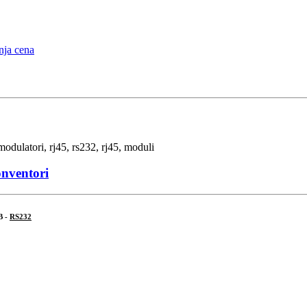
onventori
B -
RS232