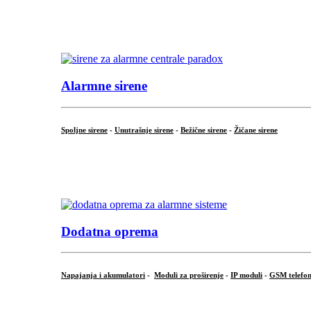
...
.
Alarmne sirene
Spoljne sirene
-
Unutrašnje sirene
-
Bežične sirene
-
Žičane sirene
...
.
Dodatna oprema
Napajanja i akumulatori
-
Moduli za proširenje
-
IP moduli
-
GSM telefon
...