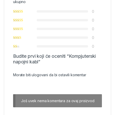
ukupno
0
0
0
0
0
Budite prvi koji će oceniti “Kompjuterski
napojni kabl”
Morate biti
ulogovani
da bi ostavili komentar
Još uvek nema komentara za ovaj proizvod