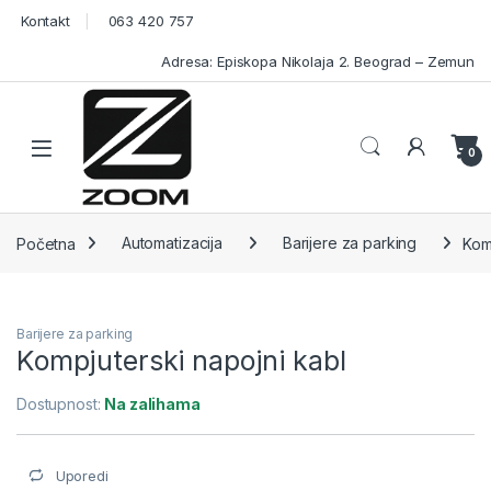
Skip to navigation
Skip to content
Kontakt
063 420 757
Adresa: Episkopa Nikolaja 2. Beograd – Zemun
Open
0
Početna
Automatizacija
Barijere za parking
Kom
Barijere za parking
Kompjuterski napojni kabl
Dostupnost:
Na zalihama
Uporedi