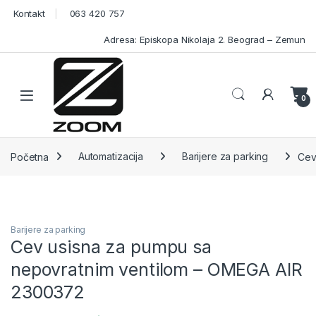
Skip to navigation
Skip to content
Kontakt
063 420 757
Adresa: Episkopa Nikolaja 2. Beograd – Zemun
Open
0
Početna
Automatizacija
Barijere za parking
Cev
Barijere za parking
Cev usisna za pumpu sa
nepovratnim ventilom – OMEGA AIR
2300372