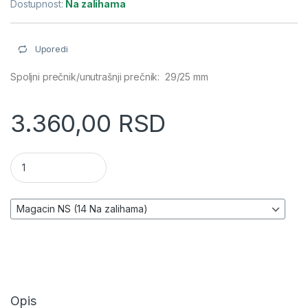
Dostupnost:
Na zalihama
Uporedi
Spoljni prečnik/unutrašnji prečnik: 29/25 mm
3.360,00
RSD
Cev usisna za pumpu sa nepovratnim ventilom - OMEGA AIR 2
Opis