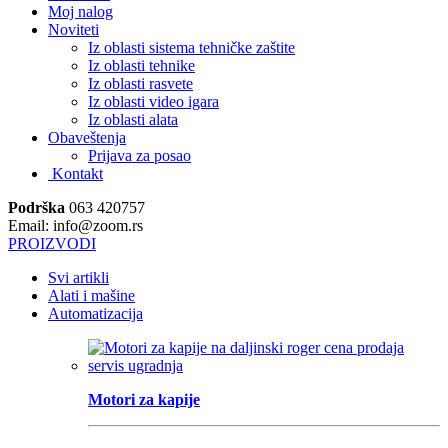
Moj nalog
Noviteti
Iz oblasti sistema tehničke zaštite
Iz oblasti tehnike
Iz oblasti rasvete
Iz oblasti video igara
Iz oblasti alata
Obaveštenja
Prijava za posao
Kontakt
Podrška
063 420757
Email: info@zoom.rs
PROIZVODI
Svi artikli
Alati i mašine
Automatizacija
Motori za kapije