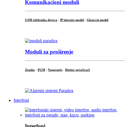
Komunikacioni moduli
GSM telefonska dojava
-
IP internet modul
-
Glasovni modul
...
Moduli za proširenje
Zonsko
-
PGM
-
Napajanje
-
Ripiter pojačivači
...
Interfoni
Interfoni