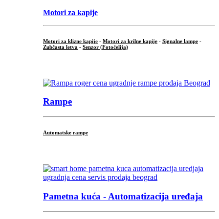
Motori za kapije
Motori za klizne kapije
-
Motori za krilne kapije
-
Signalne lampe
-
Zubčasta letva
-
Senzor (Fotoćelija)
...
Rampe
Automatske rampe
...
Pametna kuća - Automatizacija uređaja