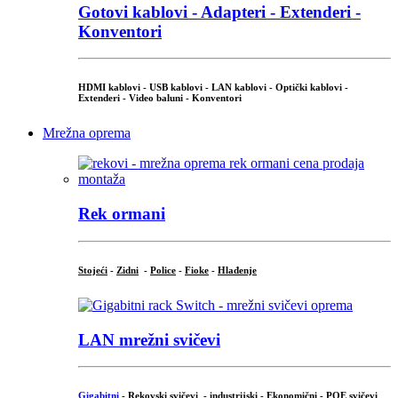
Gotovi kablovi - Adapteri - Extenderi -
Konventori
HDMI kablovi - USB kablovi - LAN kablovi - Optički kablovi -
Extenderi - Video baluni - Konventori
Mrežna oprema
Rek ormani
Stojeći
-
Zidni
-
Police
-
Fioke
-
Hlađenje
LAN mrežni svičevi
Gigabitni
-
Rekovski svičevi
-
industrijski
-
Ekonomični
-
POE svičevi