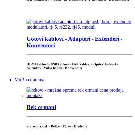
...
Gotovi kablovi - Adapteri - Extenderi -
Konventori
HDMI kablovi - USB kablovi - LAN kablovi - Optički kablovi -
Extenderi - Video baluni - Konventori
Mrežna oprema
Rek ormani
Stojeći
-
Zidni
-
Police
-
Fioke
-
Hlađenje