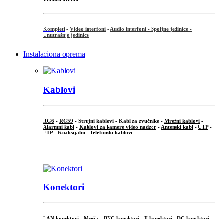
Kompleti
-
Video interfoni
-
Audio interfoni - Spoljne jedinice -
Unutrašnje jedinice
Instalaciona oprema
Kablovi
RG6
-
RG59
- Strujni kablovi - Kabl za zvučnike -
Mrežni kablovi
-
Alarmni kabl
-
Kablovi za kamere video nadzor
-
Antenski kabl
-
UTP
-
FTP
-
Koaksijalni
- Telefonski kablovi
...
Konektori
LAN konektori - Mreža -
BNC konektori
-
F konektori
-
DC konektori