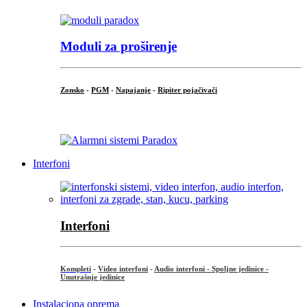
Moduli za proširenje
Zonsko
-
PGM
-
Napajanje
-
Ripiter pojačivači
...
Interfoni
Interfoni
Kompleti
-
Video interfoni
-
Audio interfoni - Spoljne jedinice -
Unutrašnje jedinice
Instalaciona oprema