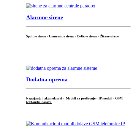
Alarmne sirene
Spoljne sirene
-
Unutrašnje sirene
-
Bežične sirene
-
Žičane sirene
...
.
Dodatna oprema
Napajanja i akumulatori
-
Moduli za proširenje
-
IP moduli
-
GSM
telefonska dojava
...