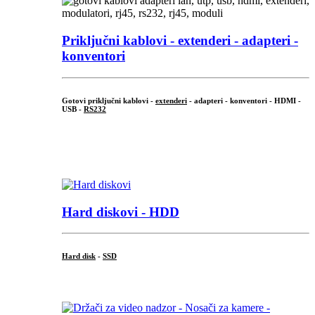
Priključni
kablovi - extenderi - adapteri -
konventori
Gotovi priključni kablovi -
extenderi
- adapteri - konventori - HDMI -
USB -
RS232
...
.
Hard diskovi - HDD
Hard disk
-
SSD
...