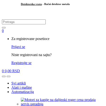
Detektorska vrata
- Ručni detektor metala
.
Search
for:
0
My
Za registrovane posetioce
Account
Prijavi se
Niste registrovani na sajtu?
Registrujte se
0
0,00
RSD
Open
Close
Svi artikli
Alati i mašine
Automatizacija