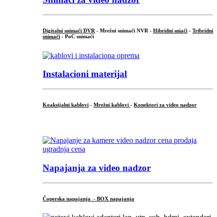
Digitalni snimači DVR
- Mrežni snimači NVR -
Hibridni sniači
-
Tribridni
snimači
- PoC snimači
Instalacioni materijal
Koaksijalni kablovi
-
Mrežni kablovi
-
Konektori za video nadzor
...
Napajanja za video nadzor
Čoperska napajanja - BOX napajanja