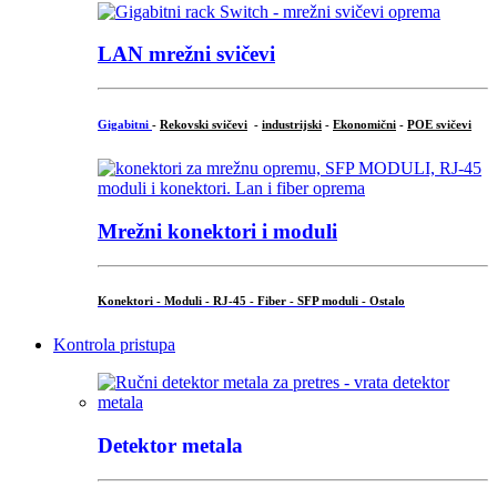
LAN mrežni svičevi
Gigabitni
-
Rekovski svičevi
-
industrijski
-
Ekonomični
-
POE svičevi
Mrežni konektori i moduli
Konektori - Moduli - RJ-45 - Fiber - SFP moduli - Ostalo
Kontrola pristupa
Detektor metala