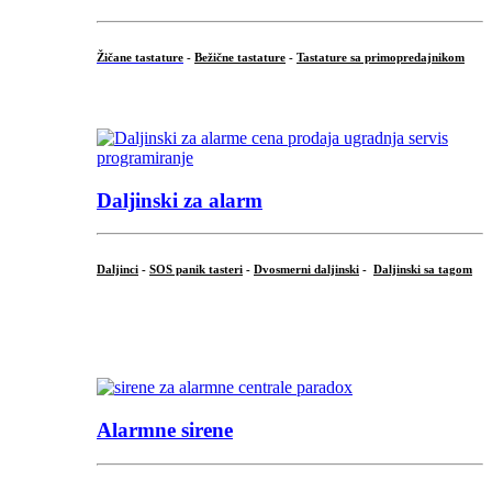
Žičane tastature
-
Bežične tastature
-
Tastature sa primopredajnikom
...
Daljinski za alarm
Daljinci
-
SOS panik tasteri
-
Dvosmerni daljinski
-
Daljinski sa tagom
...
.
Alarmne sirene