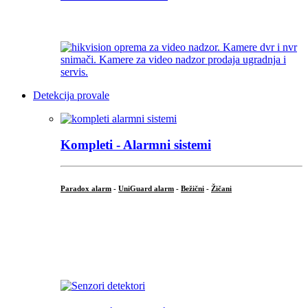
...
Detekcija provale
Kompleti - Alarmni sistemi
Paradox alarm
-
UniGuard alarm
-
Bežični
-
Žičani
...
...
.