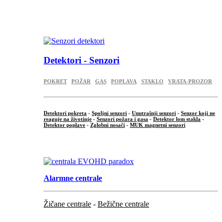
...
.
Detektori - Senzori
POKRET
POŽAR
GAS
POPLAVA
STAKLO
VRATA-PROZOR
Detektori pokreta
-
Spoljni senzori
-
Unutrašnji senzori
-
Senzor koji ne
reaguje na životinje
-
Senzori požara i gasa
-
Detektor lom stakla
-
Detektor poplave
-
Zglobni nosači
-
MUK magnetni senzori
.
Alarmne centrale
Žičane centrale
-
Bežične centrale
...