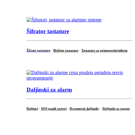
...
Šifrator tastature
Žičane tastature
-
Bežične tastature
-
Tastature sa primopredajnikom
...
Daljinski za alarm
Daljinci
-
SOS panik tasteri
-
Dvosmerni daljinski
-
Daljinski sa tagom
...
.