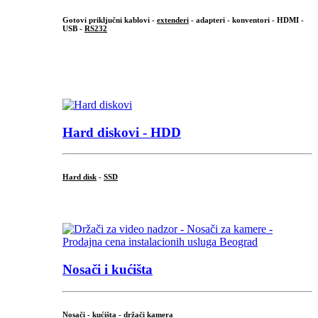
Gotovi priključni kablovi -
extenderi
- adapteri - konventori - HDMI -
USB -
RS232
...
.
Hard diskovi - HDD
Hard disk
-
SSD
...
Nosači i kućišta
Nosači - kućišta - držači kamera