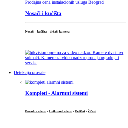
Nosači i kućišta
Nosači - kućišta - držači kamera
...
Detekcija provale
Kompleti - Alarmni sistemi
Paradox alarm
-
UniGuard alarm
-
Bežični
-
Žičani
...