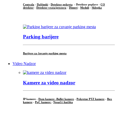
Centrala
-
Daljinski
-
Detektor pokreta
- Detektor poplave -
CO
detektor
-
Detektor vrata/prozora
-
Dimeri
-
Moduli
-
Sklopka
...
Parking barijere
Barijere za čuvanje parking mesta
Video Nadzor
Kamere za video nadzor
IP kamere -
Dom kamere -
Bullet kamere
-
Pokretne PTZ kamere
-
Box
kamere
-
PoC kamere
-
Nosači i kućišta
.