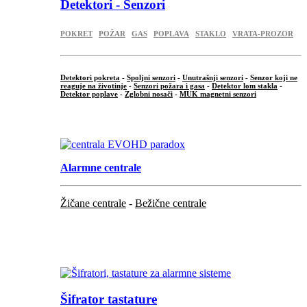
Detektori - Senzori
POKRET
POŽAR
GAS
POPLAVA
STAKLO
VRATA-PROZOR
Detektori pokreta
-
Spoljni senzori
-
Unutrašnji senzori
-
Senzor koji ne
reaguje na životinje
-
Senzori požara i gasa
-
Detektor lom stakla
-
Detektor poplave
-
Zglobni nosači
-
MUK magnetni senzori
.
Alarmne centrale
Žičane centrale
-
Bežične centrale
...
...
Šifrator tastature