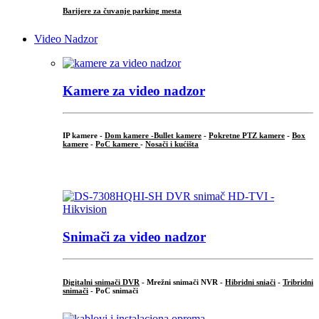
Barijere za čuvanje parking mesta
Video Nadzor
Kamere za video nadzor
IP kamere -
Dom kamere -
Bullet kamere
-
Pokretne PTZ kamere
-
Box
kamere
-
PoC kamere
-
Nosači i kućišta
.
Snimači za video nadzor
Digitalni snimači DVR
- Mrežni snimači NVR -
Hibridni sniači
-
Tribridni
snimači
- PoC snimači