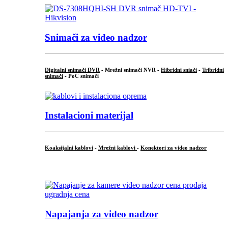
Snimači za video nadzor
Digitalni snimači DVR
- Mrežni snimači NVR -
Hibridni sniači
-
Tribridni
snimači
- PoC snimači
Instalacioni materijal
Koaksijalni kablovi
-
Mrežni kablovi
-
Konektori za video nadzor
...
Napajanja za video nadzor