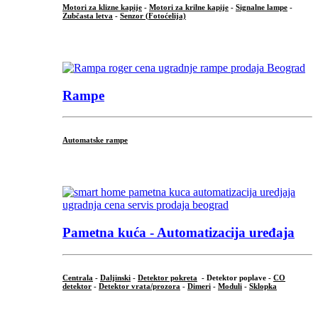
Motori za klizne kapije
-
Motori za krilne kapije
-
Signalne lampe
-
Zubčasta letva
-
Senzor (Fotoćelija)
...
Rampe
Automatske rampe
...
Pametna kuća - Automatizacija uređaja
Centrala
-
Daljinski
-
Detektor pokreta
- Detektor poplave -
CO
detektor
-
Detektor vrata/prozora
-
Dimeri
-
Moduli
-
Sklopka
...