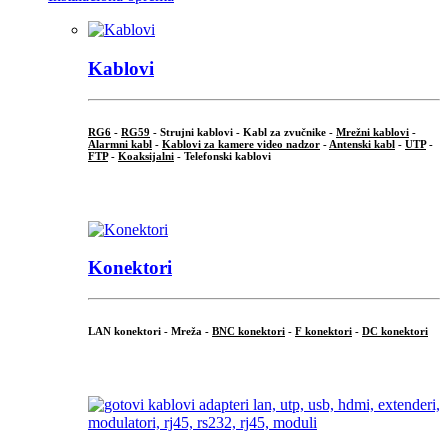
Kablovi
RG6
-
RG59
- Strujni kablovi - Kabl za zvučnike -
Mrežni kablovi
-
Alarmni kabl
-
Kablovi za kamere video nadzor
-
Antenski kabl
-
UTP
-
FTP
-
Koaksijalni
- Telefonski kablovi
...
Konektori
LAN konektori - Mreža -
BNC konektori
-
F konektori
-
DC konektori
...