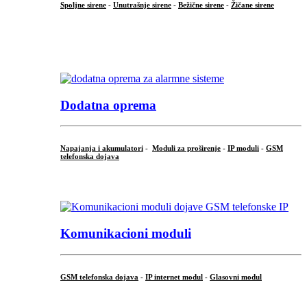
Spoljne sirene
-
Unutrašnje sirene
-
Bežične sirene
-
Žičane sirene
...
.
Dodatna oprema
Napajanja i akumulatori
-
Moduli za proširenje
-
IP moduli
-
GSM
telefonska dojava
...
Komunikacioni moduli
GSM telefonska dojava
-
IP internet modul
-
Glasovni modul
...