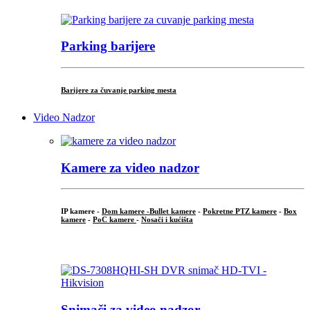
Parking barijere
Barijere za čuvanje parking mesta
Video Nadzor
Kamere za video nadzor
IP kamere -
Dom kamere -
Bullet kamere
-
Pokretne PTZ kamere
-
Box
kamere
-
PoC kamere
-
Nosači i kućišta
.
Snimači za video nadzor