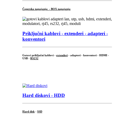
Čoperska napajanja - BOX napajanja
Priključni
kablovi - extenderi - adapteri -
konventori
Gotovi priključni kablovi -
extenderi
- adapteri - konventori - HDMI -
USB -
RS232
...
.
Hard diskovi - HDD
Hard disk
-
SSD