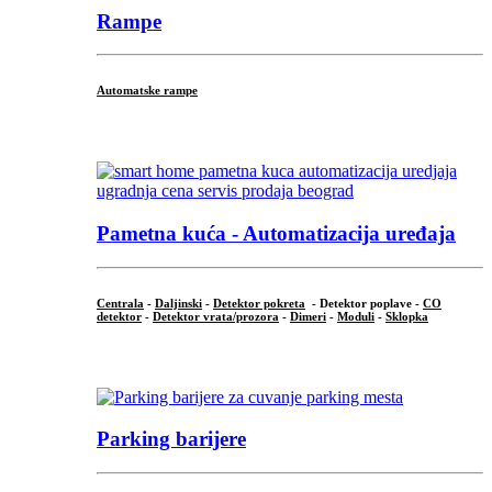
Rampe
Automatske rampe
...
Pametna kuća - Automatizacija uređaja
Centrala
-
Daljinski
-
Detektor pokreta
- Detektor poplave -
CO
detektor
-
Detektor vrata/prozora
-
Dimeri
-
Moduli
-
Sklopka
...
Parking barijere