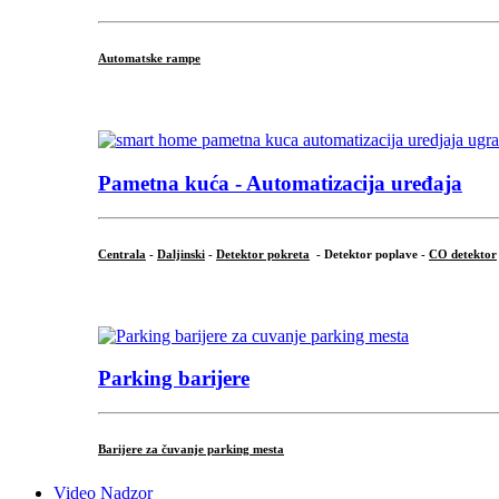
Automatske rampe
...
Pametna kuća - Automatizacija uređaja
Centrala
-
Daljinski
-
Detektor pokreta
- Detektor poplave -
CO detektor
...
Parking barijere
Barijere za čuvanje parking mesta
Video Nadzor