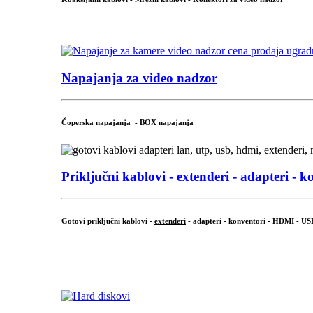
...
Napajanja za video nadzor
Čoperska napajanja - BOX napajanja
Priključni
kablovi - extenderi - adapteri - k
Gotovi priključni kablovi -
extenderi
- adapteri - konventori - HDMI - US
...
.