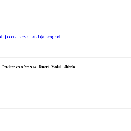
-
Detektor vrata/prozora
-
Dimeri
-
Moduli
-
Sklopka