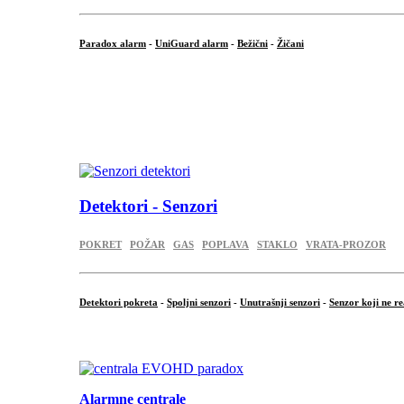
Paradox alarm
-
UniGuard alarm
-
Bežični
-
Žičani
...
...
.
Detektori - Senzori
POKRET
POŽAR
GAS
POPLAVA
STAKLO
VRATA-PROZOR
Detektori pokreta
-
Spoljni senzori
-
Unutrašnji senzori
-
Senzor koji ne re
.
Alarmne centrale