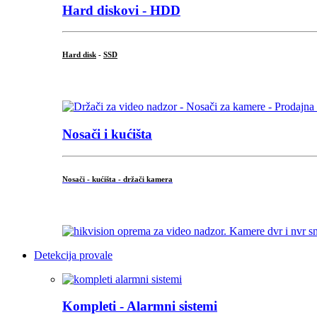
Hard diskovi - HDD
Hard disk
-
SSD
...
Nosači i kućišta
Nosači - kućišta - držači kamera
...
Detekcija provale
Kompleti - Alarmni sistemi