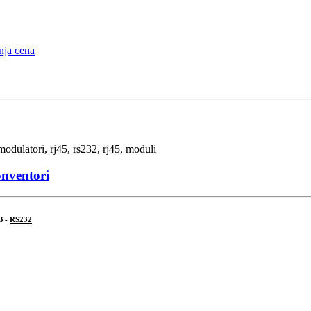
onventori
B -
RS232