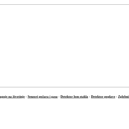
aguje na životinje
-
Senzori požara i gasa
-
Detektor lom stakla
-
Detektor poplave
-
Zglobni