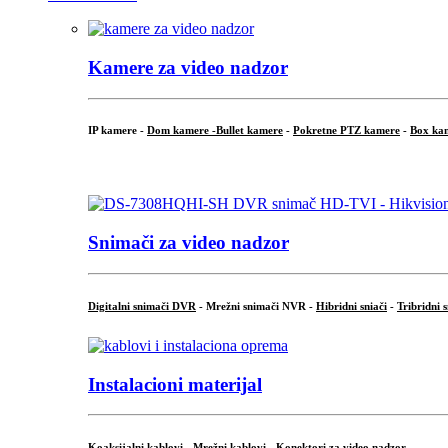
Kamere za video nadzor
IP kamere -
Dom kamere -
Bullet kamere
-
Pokretne PTZ kamere
-
Box ka
.
Snimači za video nadzor
Digitalni snimači DVR
- Mrežni snimači NVR -
Hibridni sniači
-
Tribridni 
Instalacioni materijal
Koaksijalni kablovi
-
Mrežni kablovi
-
Konektori za video nadzor