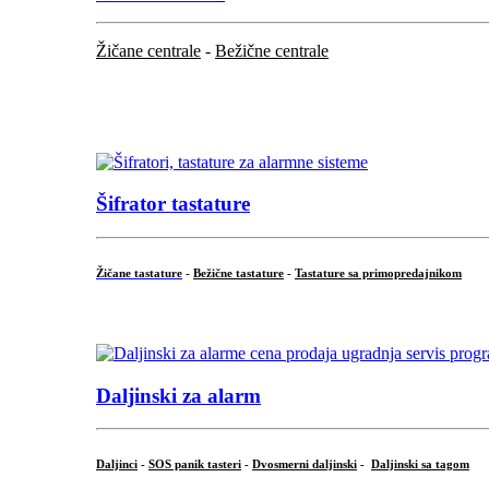
Žičane centrale
-
Bežične centrale
...
...
Šifrator tastature
Žičane tastature
-
Bežične tastature
-
Tastature sa primopredajnikom
...
Daljinski za alarm
Daljinci
-
SOS panik tasteri
-
Dvosmerni daljinski
-
Daljinski sa tagom