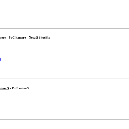
mere
-
PoC kamere
-
Nosači i kućišta
snimači
- PoC snimači