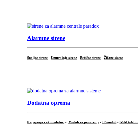
...
.
Alarmne sirene
Spoljne sirene
-
Unutrašnje sirene
-
Bežične sirene
-
Žičane sirene
...
.
Dodatna oprema
Napajanja i akumulatori
-
Moduli za proširenje
-
IP moduli
-
GSM telefon
...