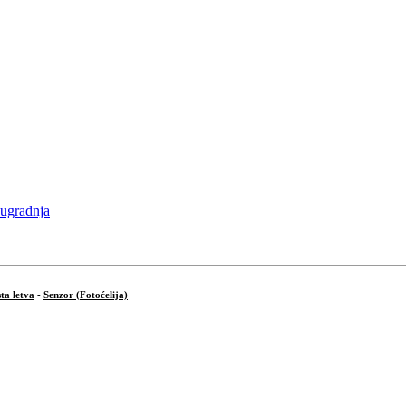
ta letva
-
Senzor (Fotoćelija)