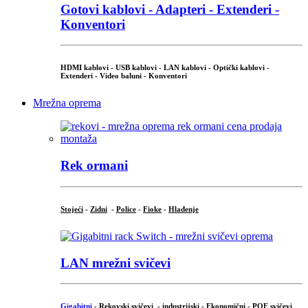
Gotovi kablovi - Adapteri - Extenderi -
Konventori
HDMI kablovi - USB kablovi - LAN kablovi - Optički kablovi -
Extenderi - Video baluni - Konventori
Mrežna oprema
Rek ormani
Stojeći
-
Zidni
-
Police
-
Fioke
-
Hlađenje
LAN mrežni svičevi
Gigabitni
-
Rekovski svičevi
-
industrijski
-
Ekonomični
-
POE svičevi