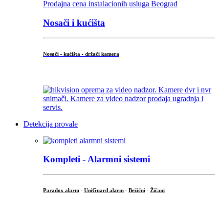
Nosači i kućišta
Nosači - kućišta - držači kamera
...
Detekcija provale
Kompleti - Alarmni sistemi
Paradox alarm
-
UniGuard alarm
-
Bežični
-
Žičani
...