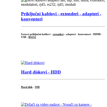
Priključni
kablovi - extenderi - adapteri -
konventori
Gotovi priključni kablovi -
extenderi
- adapteri - konventori - HDMI -
USB -
RS232
...
.
Hard diskovi - HDD
Hard disk
-
SSD
...