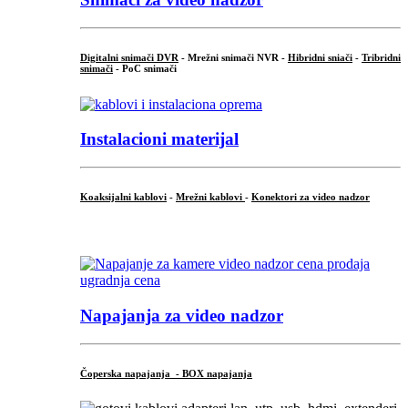
Digitalni snimači DVR
- Mrežni snimači NVR -
Hibridni sniači
-
Tribridni
snimači
- PoC snimači
Instalacioni materijal
Koaksijalni kablovi
-
Mrežni kablovi
-
Konektori za video nadzor
...
Napajanja za video nadzor
Čoperska napajanja - BOX napajanja