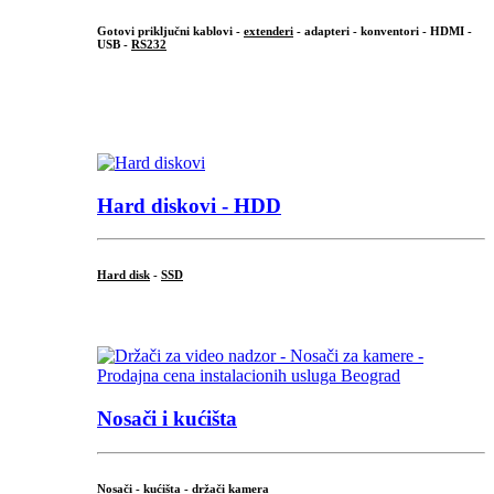
Gotovi priključni kablovi -
extenderi
- adapteri - konventori - HDMI -
USB -
RS232
...
.
Hard diskovi - HDD
Hard disk
-
SSD
...
Nosači i kućišta
Nosači - kućišta - držači kamera