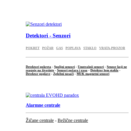
...
.
Detektori - Senzori
POKRET
POŽAR
GAS
POPLAVA
STAKLO
VRATA-PROZOR
Detektori pokreta
-
Spoljni senzori
-
Unutrašnji senzori
-
Senzor koji ne
reaguje na životinje
-
Senzori požara i gasa
-
Detektor lom stakla
-
Detektor poplave
-
Zglobni nosači
-
MUK magnetni senzori
.
Alarmne centrale
Žičane centrale
-
Bežične centrale
...