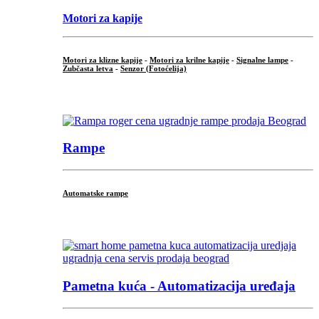
Motori za kapije
Motori za klizne kapije
-
Motori za krilne kapije
-
Signalne lampe
-
Zubčasta letva
-
Senzor (Fotoćelija)
...
Rampe
Automatske rampe
...
Pametna kuća - Automatizacija uređaja