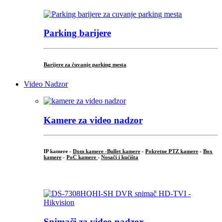
Parking barijere
Barijere za čuvanje parking mesta
Video Nadzor
Kamere za video nadzor
IP kamere -
Dom kamere -
Bullet kamere
-
Pokretne PTZ kamere
-
Box
kamere
-
PoC kamere
-
Nosači i kućišta
.
Snimači za video nadzor