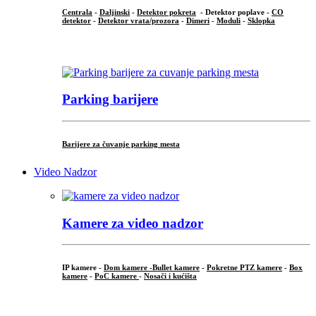
Centrala
-
Daljinski
-
Detektor pokreta
- Detektor poplave -
CO
detektor
-
Detektor vrata/prozora
-
Dimeri
-
Moduli
-
Sklopka
...
Parking barijere
Barijere za čuvanje parking mesta
Video Nadzor
Kamere za video nadzor
IP kamere -
Dom kamere -
Bullet kamere
-
Pokretne PTZ kamere
-
Box
kamere
-
PoC kamere
-
Nosači i kućišta
.