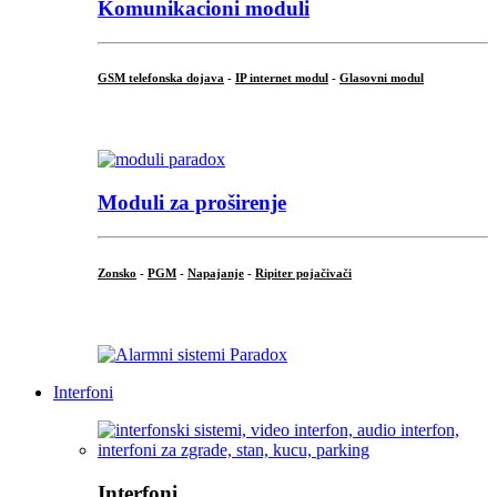
Komunikacioni moduli
GSM telefonska dojava
-
IP internet modul
-
Glasovni modul
...
Moduli za proširenje
Zonsko
-
PGM
-
Napajanje
-
Ripiter pojačivači
...
Interfoni
Interfoni