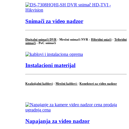
Snimači za video nadzor
Digitalni snimači DVR
- Mrežni snimači NVR -
Hibridni sniači
-
Tribridni
snimači
- PoC snimači
Instalacioni materijal
Koaksijalni kablovi
-
Mrežni kablovi
-
Konektori za video nadzor
...
Napajanja za video nadzor