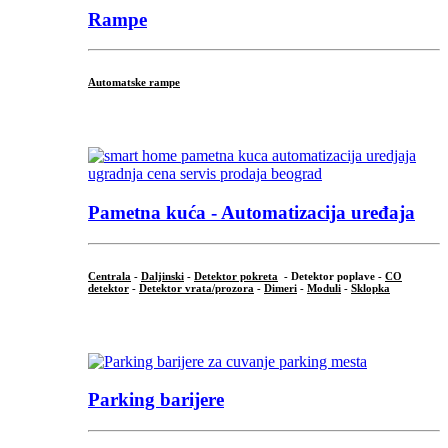
Rampe
Automatske rampe
...
Pametna kuća - Automatizacija uređaja
Centrala
-
Daljinski
-
Detektor pokreta
- Detektor poplave -
CO
detektor
-
Detektor vrata/prozora
-
Dimeri
-
Moduli
-
Sklopka
...
Parking barijere