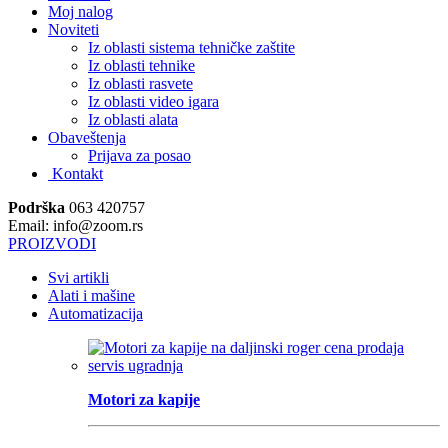
Moj nalog
Noviteti
Iz oblasti sistema tehničke zaštite
Iz oblasti tehnike
Iz oblasti rasvete
Iz oblasti video igara
Iz oblasti alata
Obaveštenja
Prijava za posao
Kontakt
Podrška
063 420757
Email: info@zoom.rs
PROIZVODI
Svi artikli
Alati i mašine
Automatizacija
Motori za kapije