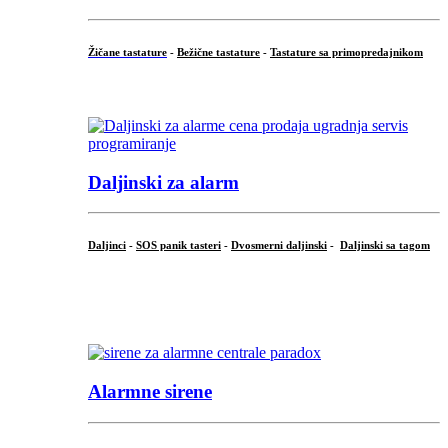
Žičane tastature
-
Bežične tastature
-
Tastature sa primopredajnikom
...
Daljinski za alarm
Daljinci
-
SOS panik tasteri
-
Dvosmerni daljinski
-
Daljinski sa tagom
...
.
Alarmne sirene