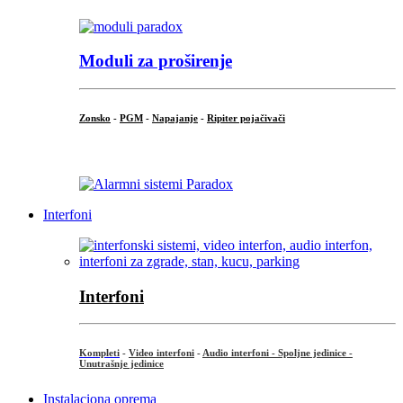
Moduli za proširenje
Zonsko
-
PGM
-
Napajanje
-
Ripiter pojačivači
...
Interfoni
Interfoni
Kompleti
-
Video interfoni
-
Audio interfoni - Spoljne jedinice -
Unutrašnje jedinice
Instalaciona oprema