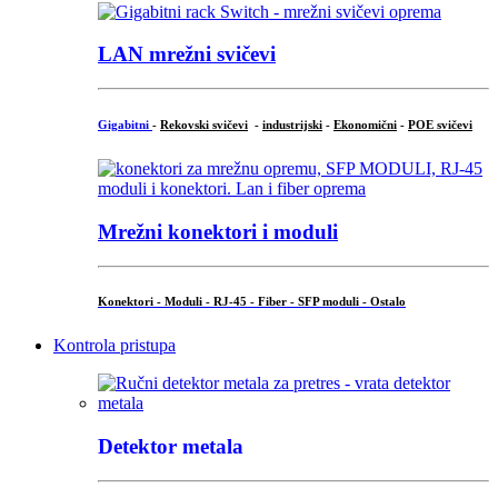
LAN mrežni svičevi
Gigabitni
-
Rekovski svičevi
-
industrijski
-
Ekonomični
-
POE svičevi
Mrežni konektori i moduli
Konektori - Moduli - RJ-45 - Fiber - SFP moduli - Ostalo
Kontrola pristupa
Detektor metala