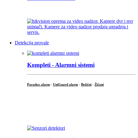
...
Detekcija provale
Kompleti - Alarmni sistemi
Paradox alarm
-
UniGuard alarm
-
Bežični
-
Žičani
...
...
.