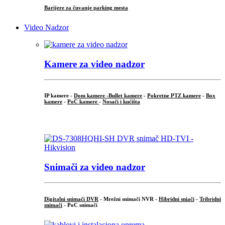
Barijere za čuvanje parking mesta
Video Nadzor
Kamere za video nadzor
IP kamere -
Dom kamere -
Bullet kamere
-
Pokretne PTZ kamere
-
Box
kamere
-
PoC kamere
-
Nosači i kućišta
.
Snimači za video nadzor
Digitalni snimači DVR
- Mrežni snimači NVR -
Hibridni sniači
-
Tribridni
snimači
- PoC snimači