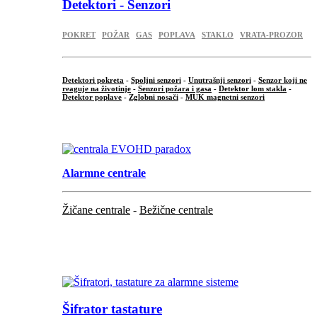
Detektori - Senzori
POKRET
POŽAR
GAS
POPLAVA
STAKLO
VRATA-PROZOR
Detektori pokreta
-
Spoljni senzori
-
Unutrašnji senzori
-
Senzor koji ne
reaguje na životinje
-
Senzori požara i gasa
-
Detektor lom stakla
-
Detektor poplave
-
Zglobni nosači
-
MUK magnetni senzori
.
Alarmne centrale
Žičane centrale
-
Bežične centrale
...
...
Šifrator tastature