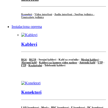
Kompleti
-
Video interfoni
-
Audio interfoni - Spoljne jedinice -
Unutrašnje jedinice
Instalaciona oprema
Kablovi
RG6
-
RG59
- Strujni kablovi - Kabl za zvučnike -
Mrežni kablovi
-
Alarmni kabl
-
Kablovi za kamere video nadzor
-
Antenski kabl
-
UTP
-
FTP
-
Koaksijalni
- Telefonski kablovi
...
Konektori
LAN konektori - Mreža -
BNC konektori
-
F konektori
-
DC konektori