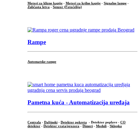
Motori za klizne kapije
-
Motori za krilne kapije
-
Signalne lampe
-
Zubčasta letva
-
Senzor (Fotoćelija)
...
Rampe
Automatske rampe
...
Pametna kuća - Automatizacija uređaja
Centrala
-
Daljinski
-
Detektor pokreta
- Detektor poplave -
CO
detektor
-
Detektor vrata/prozora
-
Dimeri
-
Moduli
-
Sklopka
...