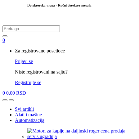
Detektorska vrata
- Ručni detektor metala
.
Search
for:
0
My
Za registrovane posetioce
Account
Prijavi se
Niste registrovani na sajtu?
Registrujte se
0
0,00
RSD
Open
Close
Svi artikli
Alati i mašine
Automatizacija