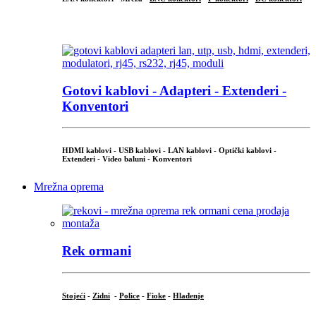
...
Gotovi kablovi - Adapteri - Extenderi -
Konventori
HDMI kablovi - USB kablovi - LAN kablovi - Optički kablovi -
Extenderi - Video baluni - Konventori
Mrežna oprema
Rek ormani
Stojeći
-
Zidni
-
Police
-
Fioke
-
Hlađenje