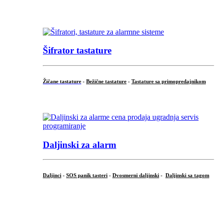
...
Šifrator tastature
Žičane tastature
-
Bežične tastature
-
Tastature sa primopredajnikom
...
Daljinski za alarm
Daljinci
-
SOS panik tasteri
-
Dvosmerni daljinski
-
Daljinski sa tagom
...
.