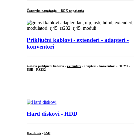
Čoperska napajanja - BOX napajanja
Priključni
kablovi - extenderi - adapteri -
konventori
Gotovi priključni kablovi -
extenderi
- adapteri - konventori - HDMI -
USB -
RS232
...
.
Hard diskovi - HDD
Hard disk
-
SSD