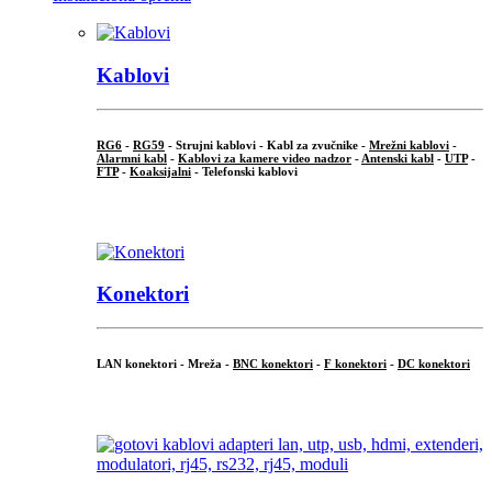
Kablovi
RG6
-
RG59
- Strujni kablovi - Kabl za zvučnike -
Mrežni kablovi
-
Alarmni kabl
-
Kablovi za kamere video nadzor
-
Antenski kabl
-
UTP
-
FTP
-
Koaksijalni
- Telefonski kablovi
...
Konektori
LAN konektori - Mreža -
BNC konektori
-
F konektori
-
DC konektori
...