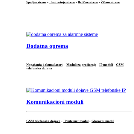
Spoljne sirene
-
Unutrašnje sirene
-
Bežične sirene
-
Žičane sirene
...
.
Dodatna oprema
Napajanja i akumulatori
-
Moduli za proširenje
-
IP moduli
-
GSM
telefonska dojava
...
Komunikacioni moduli
GSM telefonska dojava
-
IP internet modul
-
Glasovni modul
...