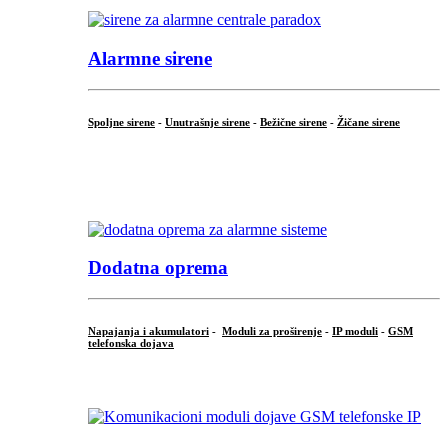
Alarmne sirene
Spoljne sirene
-
Unutrašnje sirene
-
Bežične sirene
-
Žičane sirene
...
.
Dodatna oprema
Napajanja i akumulatori
-
Moduli za proširenje
-
IP moduli
-
GSM
telefonska dojava
...