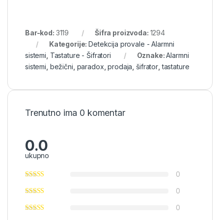
Bar-kod:
3119
Šifra proizvoda:
1294
Kategorije:
Detekcija provale - Alarmni
sistemi
,
Tastature - Šifratori
Oznake:
Alarmni
sistemi
,
bežični
,
paradox
,
prodaja
,
šifrator
,
tastature
Trenutno ima 0 komentar
0.0
ukupno
0
0
0