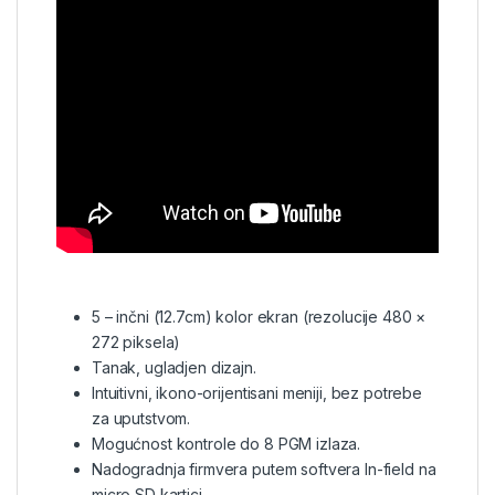
5 – inčni (12.7cm) kolor ekran (rezolucije 480 ×
272 piksela)
Tanak, ugladjen dizajn.
Intuitivni, ikono-orijentisani meniji, bez potrebe
za uputstvom.
Mogućnost kontrole do 8
PGM
izlaza.
Nadogradnja firmvera putem softvera In-field na
micro SD kartici.