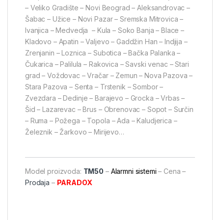
– Veliko Gradište – Novi Beograd – Aleksandrovac –
Šabac – Užice – Novi Pazar – Sremska Mitrovica –
Ivanjica – Medvedja – Kula – Soko Banja – Blace –
Kladovo – Apatin – Valjevo – Gaddžin Han – Indjija –
Zrenjanin – Loznica – Subotica – Bačka Palanka –
Čukarica – Palilula – Rakovica – Savski venac – Stari
grad – Voždovac – Vračar – Zemun – Nova Pazova –
Stara Pazova – Senta – Trstenik – Sombor –
Zvezdara – Dedinje – Barajevo – Grocka – Vrbas –
Šid – Lazarevac – Brus – Obrenovac – Sopot – Surčin
– Ruma – Požega – Topola – Ada – Kaludjerica –
Železnik – Žarkovo – Mirijevo…
Model proizvoda:
TM50
–
Alarmni sistemi
– Cena –
Prodaja
–
PARADOX