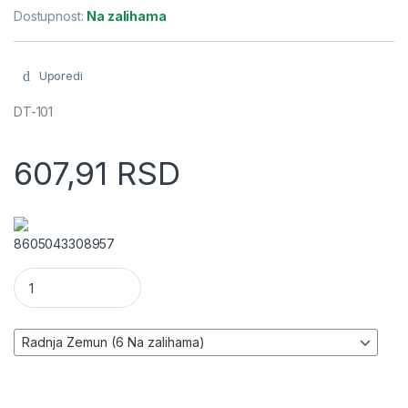
Dostupnost:
Na zalihama
Uporedi
DT-101
607,91
RSD
8605043308957
Termometar sa ubodnom sondom -50 - 300°C količina