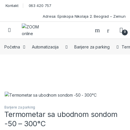
Skip to navigation
Skip to content
Kontakt
063 420 757
Adresa: Episkopa Nikolaja 2. Beograd – Zemun
Open
0
Početna
Automatizacija
Barijere za parking
Ter
Barijere za parking
Termometar sa ubodnom sondom
-50 – 300°C