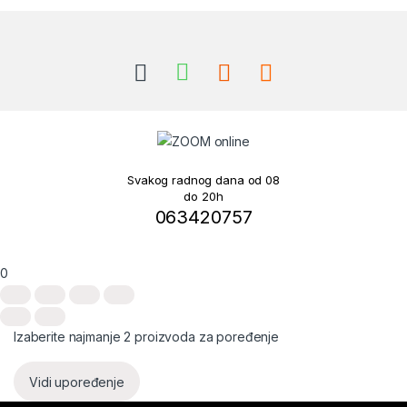
Brands Carousel
Svakog radnog dana od 08
do 20h
063420757
0
Izaberite najmanje 2 proizvoda za poređenje
Vidi upoređenje