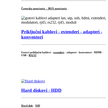
Čoperska napajanja - BOX napajanja
Priključni
kablovi - extenderi - adapteri -
konventori
Gotovi priključni kablovi -
extenderi
- adapteri - konventori - HDMI -
USB -
RS232
...
.
Hard diskovi - HDD
Hard disk
-
SSD