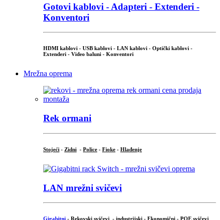
Gotovi kablovi - Adapteri - Extenderi -
Konventori
HDMI kablovi - USB kablovi - LAN kablovi - Optički kablovi -
Extenderi - Video baluni - Konventori
Mrežna oprema
Rek ormani
Stojeći
-
Zidni
-
Police
-
Fioke
-
Hlađenje
LAN mrežni svičevi
Gigabitni
-
Rekovski svičevi
-
industrijski
-
Ekonomični
-
POE svičevi