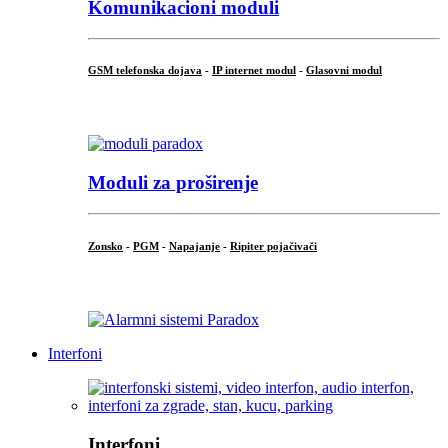
Komunikacioni moduli
GSM telefonska dojava
-
IP internet modul
-
Glasovni modul
...
Moduli za proširenje
Zonsko
-
PGM
-
Napajanje
-
Ripiter pojačivači
...
Interfoni
Interfoni