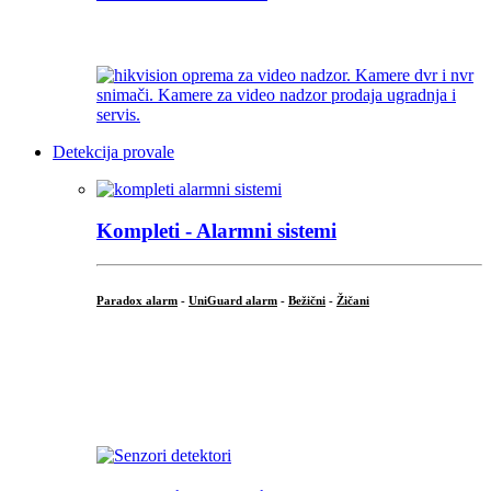
...
Detekcija provale
Kompleti - Alarmni sistemi
Paradox alarm
-
UniGuard alarm
-
Bežični
-
Žičani
...
...
.