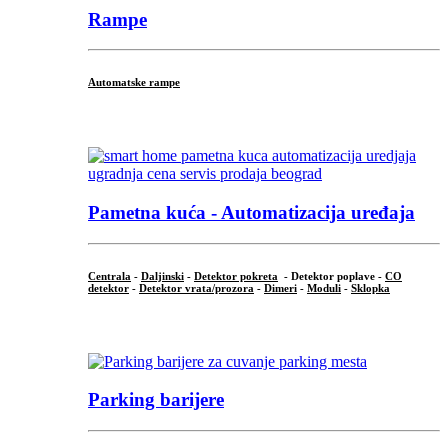
Rampe
Automatske rampe
...
Pametna kuća - Automatizacija uređaja
Centrala
-
Daljinski
-
Detektor pokreta
- Detektor poplave -
CO
detektor
-
Detektor vrata/prozora
-
Dimeri
-
Moduli
-
Sklopka
...
Parking barijere