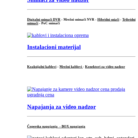
Digitalni snimači DVR
- Mrežni snimači NVR -
Hibridni sniači
-
Tribridni
snimači
- PoC snimači
Instalacioni materijal
Koaksijalni kablovi
-
Mrežni kablovi
-
Konektori za video nadzor
...
Napajanja za video nadzor
Čoperska napajanja - BOX napajanja