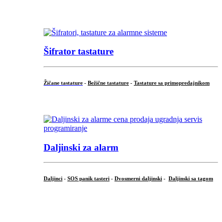
...
Šifrator tastature
Žičane tastature
-
Bežične tastature
-
Tastature sa primopredajnikom
...
Daljinski za alarm
Daljinci
-
SOS panik tasteri
-
Dvosmerni daljinski
-
Daljinski sa tagom
...
.