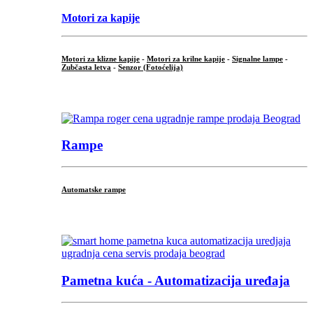
Motori za kapije
Motori za klizne kapije
-
Motori za krilne kapije
-
Signalne lampe
-
Zubčasta letva
-
Senzor (Fotoćelija)
...
Rampe
Automatske rampe
...
Pametna kuća - Automatizacija uređaja