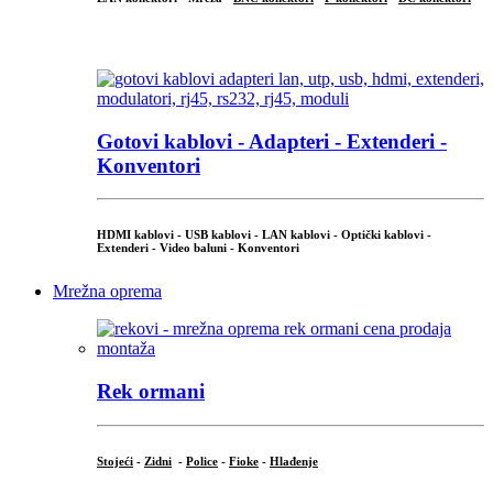
...
Gotovi kablovi - Adapteri - Extenderi -
Konventori
HDMI kablovi - USB kablovi - LAN kablovi - Optički kablovi -
Extenderi - Video baluni - Konventori
Mrežna oprema
Rek ormani
Stojeći
-
Zidni
-
Police
-
Fioke
-
Hlađenje