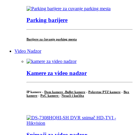
Parking barijere
Barijere za čuvanje parking mesta
Video Nadzor
Kamere za video nadzor
IP kamere -
Dom kamere -
Bullet kamere
-
Pokretne PTZ kamere
-
Box
kamere
-
PoC kamere
-
Nosači i kućišta
.
Snimači za video nadzor