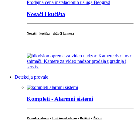
Nosači i kućišta
Nosači - kućišta - držači kamera
...
Detekcija provale
Kompleti - Alarmni sistemi
Paradox alarm
-
UniGuard alarm
-
Bežični
-
Žičani
...