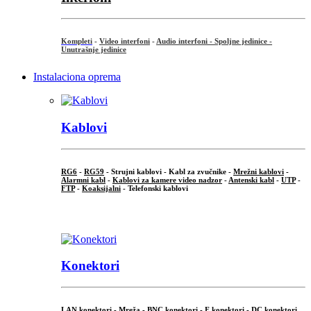
Kompleti
-
Video interfoni
-
Audio interfoni - Spoljne jedinice -
Unutrašnje jedinice
Instalaciona oprema
Kablovi
RG6
-
RG59
- Strujni kablovi - Kabl za zvučnike -
Mrežni kablovi
-
Alarmni kabl
-
Kablovi za kamere video nadzor
-
Antenski kabl
-
UTP
-
FTP
-
Koaksijalni
- Telefonski kablovi
...
Konektori
LAN konektori - Mreža -
BNC konektori
-
F konektori
-
DC konektori