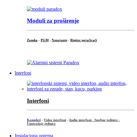
Moduli za proširenje
Zonsko
-
PGM
-
Napajanje
-
Ripiter pojačivači
...
Interfoni
Interfoni
Kompleti
-
Video interfoni
-
Audio interfoni - Spoljne jedinice -
Unutrašnje jedinice
Instalaciona oprema