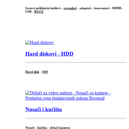
Gotovi priključni kablovi -
extenderi
- adapteri - konventori - HDMI -
USB -
RS232
...
.
Hard diskovi - HDD
Hard disk
-
SSD
...
Nosači i kućišta
Nosači - kućišta - držači kamera