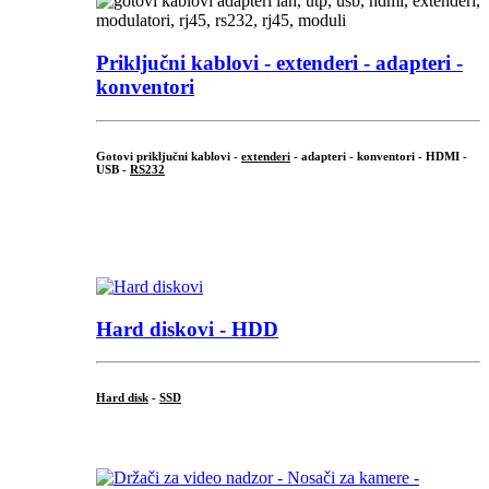
Priključni
kablovi - extenderi - adapteri -
konventori
Gotovi priključni kablovi -
extenderi
- adapteri - konventori - HDMI -
USB -
RS232
...
.
Hard diskovi - HDD
Hard disk
-
SSD
...