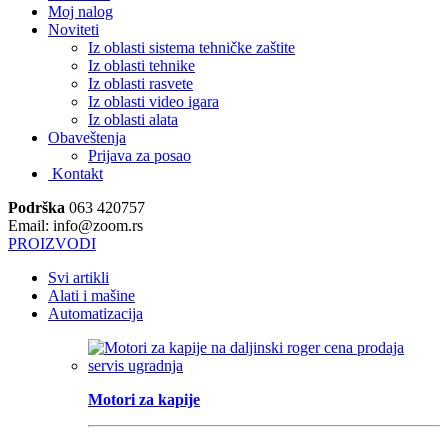
Moj nalog
Noviteti
Iz oblasti sistema tehničke zaštite
Iz oblasti tehnike
Iz oblasti rasvete
Iz oblasti video igara
Iz oblasti alata
Obaveštenja
Prijava za posao
Kontakt
Podrška
063 420757
Email: info@zoom.rs
PROIZVODI
Svi artikli
Alati i mašine
Automatizacija
Motori za kapije