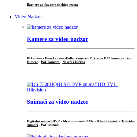
Barijere za čuvanje parking mesta
Video Nadzor
Kamere za video nadzor
IP kamere -
Dom kamere -
Bullet kamere
-
Pokretne PTZ kamere
-
Box
kamere
-
PoC kamere
-
Nosači i kućišta
.
Snimači za video nadzor
Digitalni snimači DVR
- Mrežni snimači NVR -
Hibridni sniači
-
Tribridni
snimači
- PoC snimači