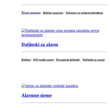
Žičane tastature
-
Bežične tastature
-
Tastature sa primopredajnikom
...
Daljinski za alarm
Daljinci
-
SOS panik tasteri
-
Dvosmerni daljinski
-
Daljinski sa tagom
...
.
Alarmne sirene