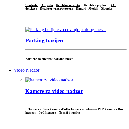
Centrala
-
Daljinski
-
Detektor pokreta
- Detektor poplave -
CO
detektor
-
Detektor vrata/prozora
-
Dimeri
-
Moduli
-
Sklopka
...
Parking barijere
Barijere za čuvanje parking mesta
Video Nadzor
Kamere za video nadzor
IP kamere -
Dom kamere -
Bullet kamere
-
Pokretne PTZ kamere
-
Box
kamere
-
PoC kamere
-
Nosači i kućišta
.