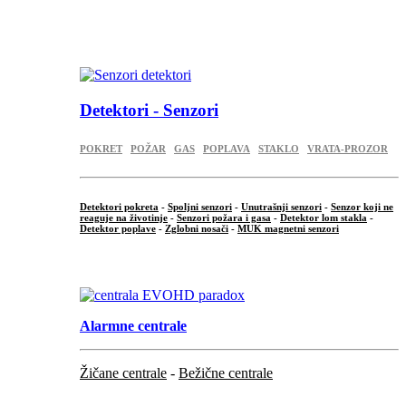
...
.
Detektori - Senzori
POKRET
POŽAR
GAS
POPLAVA
STAKLO
VRATA-PROZOR
Detektori pokreta
-
Spoljni senzori
-
Unutrašnji senzori
-
Senzor koji ne
reaguje na životinje
-
Senzori požara i gasa
-
Detektor lom stakla
-
Detektor poplave
-
Zglobni nosači
-
MUK magnetni senzori
.
Alarmne centrale
Žičane centrale
-
Bežične centrale
...