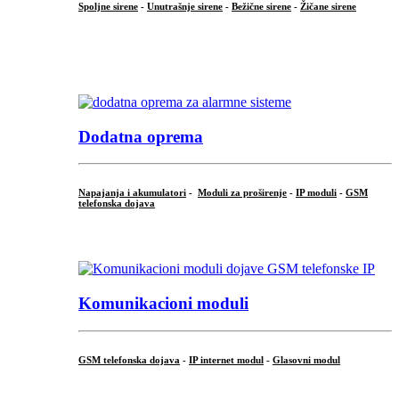
Spoljne sirene
-
Unutrašnje sirene
-
Bežične sirene
-
Žičane sirene
...
.
Dodatna oprema
Napajanja i akumulatori
-
Moduli za proširenje
-
IP moduli
-
GSM
telefonska dojava
...
Komunikacioni moduli
GSM telefonska dojava
-
IP internet modul
-
Glasovni modul
...