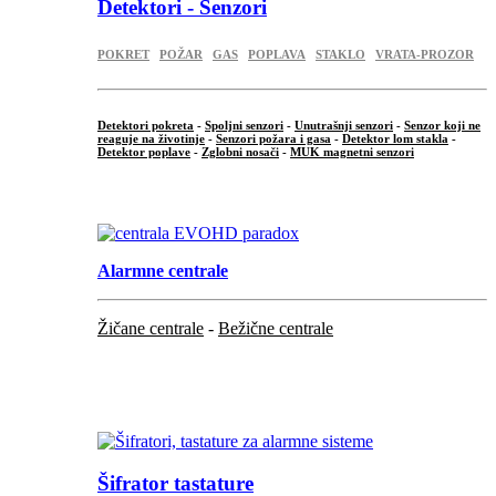
Detektori - Senzori
POKRET
POŽAR
GAS
POPLAVA
STAKLO
VRATA-PROZOR
Detektori pokreta
-
Spoljni senzori
-
Unutrašnji senzori
-
Senzor koji ne
reaguje na životinje
-
Senzori požara i gasa
-
Detektor lom stakla
-
Detektor poplave
-
Zglobni nosači
-
MUK magnetni senzori
.
Alarmne centrale
Žičane centrale
-
Bežične centrale
...
...
Šifrator tastature