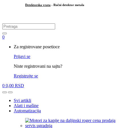
Detektorska vrata
- Ručni detektor metala
.
Search
for:
0
My
Za registrovane posetioce
Account
Prijavi se
Niste registrovani na sajtu?
Registrujte se
0
0,00
RSD
Open
Close
Svi artikli
Alati i mašine
Automatizacija