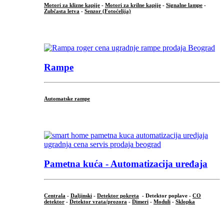
Motori za klizne kapije
-
Motori za krilne kapije
-
Signalne lampe
-
Zubčasta letva
-
Senzor (Fotoćelija)
...
Rampe
Automatske rampe
...
Pametna kuća - Automatizacija uređaja
Centrala
-
Daljinski
-
Detektor pokreta
- Detektor poplave -
CO
detektor
-
Detektor vrata/prozora
-
Dimeri
-
Moduli
-
Sklopka
...