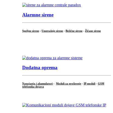
Alarmne sirene
Spoljne sirene
-
Unutrašnje sirene
-
Bežične sirene
-
Žičane sirene
...
.
Dodatna oprema
Napajanja i akumulatori
-
Moduli za proširenje
-
IP moduli
-
GSM
telefonska dojava
...