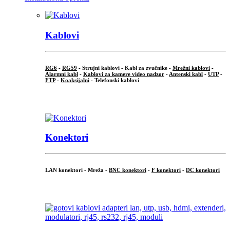
Kablovi
RG6
-
RG59
- Strujni kablovi - Kabl za zvučnike -
Mrežni kablovi
-
Alarmni kabl
-
Kablovi za kamere video nadzor
-
Antenski kabl
-
UTP
-
FTP
-
Koaksijalni
- Telefonski kablovi
...
Konektori
LAN konektori - Mreža -
BNC konektori
-
F konektori
-
DC konektori
...