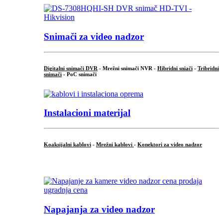
Snimači za video nadzor
Digitalni snimači DVR
- Mrežni snimači NVR -
Hibridni sniači
-
Tribridni
snimači
- PoC snimači
Instalacioni materijal
Koaksijalni kablovi
-
Mrežni kablovi
-
Konektori za video nadzor
...
Napajanja za video nadzor