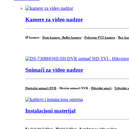
Kamere za video nadzor
IP kamere -
Dom kamere -
Bullet kamere
-
Pokretne PTZ kamere
-
Box ka
.
Snimači za video nadzor
Digitalni snimači DVR
- Mrežni snimači NVR -
Hibridni sniači
-
Tribridni 
Instalacioni materijal
Koaksijalni kablovi
-
Mrežni kablovi
-
Konektori za video nadzor