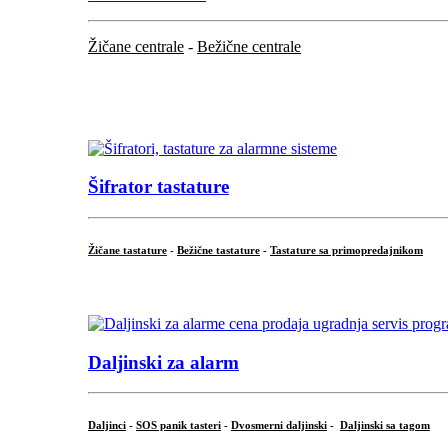
Žičane centrale
-
Bežične centrale
...
...
Šifrator tastature
Žičane tastature
-
Bežične tastature
-
Tastature sa primopredajnikom
...
Daljinski za alarm
Daljinci
-
SOS panik tasteri
-
Dvosmerni daljinski
-
Daljinski sa tagom