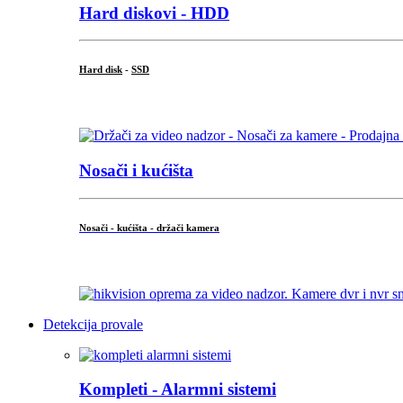
Hard diskovi - HDD
Hard disk
-
SSD
...
Nosači i kućišta
Nosači - kućišta - držači kamera
...
Detekcija provale
Kompleti - Alarmni sistemi