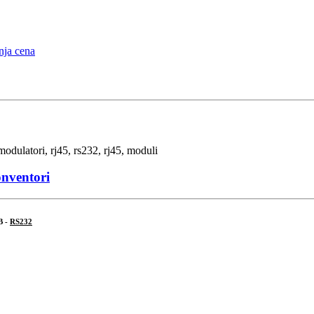
onventori
B -
RS232