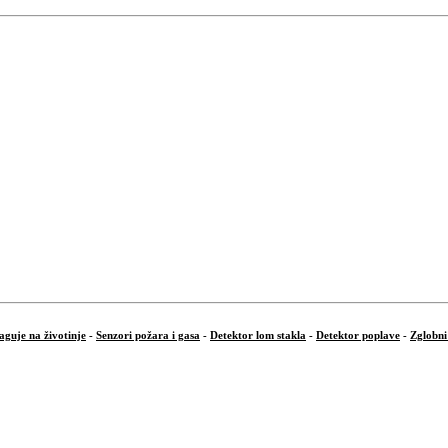
aguje na životinje
-
Senzori požara i gasa
-
Detektor lom stakla
-
Detektor poplave
-
Zglobni