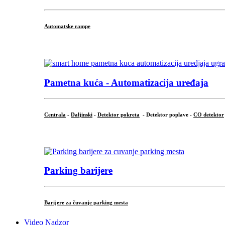
Automatske rampe
...
Pametna kuća - Automatizacija uređaja
Centrala
-
Daljinski
-
Detektor pokreta
- Detektor poplave -
CO detektor
...
Parking barijere
Barijere za čuvanje parking mesta
Video Nadzor