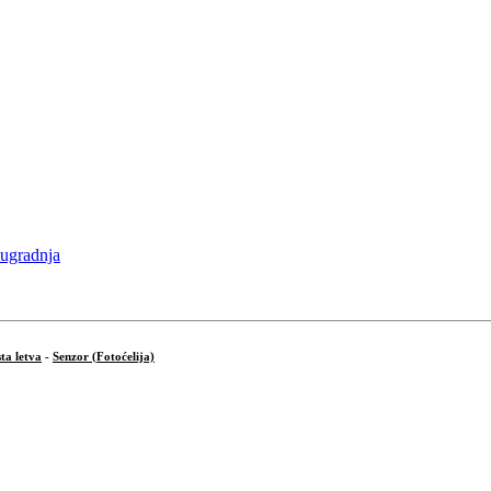
ta letva
-
Senzor (Fotoćelija)