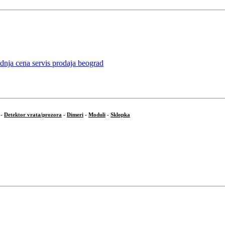
-
Detektor vrata/prozora
-
Dimeri
-
Moduli
-
Sklopka