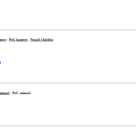
mere
-
PoC kamere
-
Nosači i kućišta
snimači
- PoC snimači