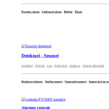
Paradox alarm
-
UniGuard alarm
-
Bežični
-
Žičani
...
...
.
Detektori - Senzori
POKRET
POŽAR
GAS
POPLAVA
STAKLO
VRATA-PROZOR
Detektori pokreta
-
Spoljni senzori
-
Unutrašnji senzori
-
Senzor koji ne re
.
Alarmne centrale