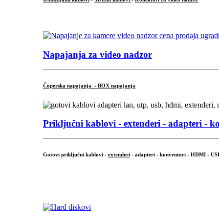
...
Napajanja za video nadzor
Čoperska napajanja - BOX napajanja
Priključni
kablovi - extenderi - adapteri - k
Gotovi priključni kablovi -
extenderi
- adapteri - konventori - HDMI - US
...
.