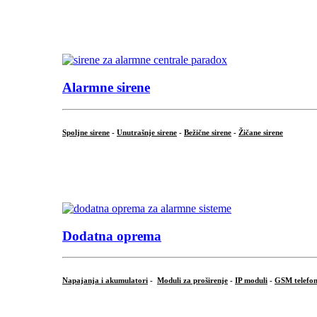
...
.
Alarmne sirene
Spoljne sirene
-
Unutrašnje sirene
-
Bežične sirene
-
Žičane sirene
...
.
Dodatna oprema
Napajanja i akumulatori
-
Moduli za proširenje
-
IP moduli
-
GSM telefon
...