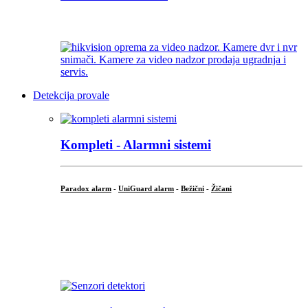
...
Detekcija provale
Kompleti - Alarmni sistemi
Paradox alarm
-
UniGuard alarm
-
Bežični
-
Žičani
...
...
.