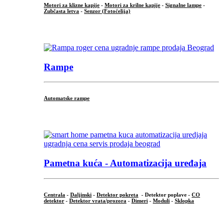
Motori za klizne kapije
-
Motori za krilne kapije
-
Signalne lampe
-
Zubčasta letva
-
Senzor (Fotoćelija)
...
Rampe
Automatske rampe
...
Pametna kuća - Automatizacija uređaja
Centrala
-
Daljinski
-
Detektor pokreta
- Detektor poplave -
CO
detektor
-
Detektor vrata/prozora
-
Dimeri
-
Moduli
-
Sklopka
...