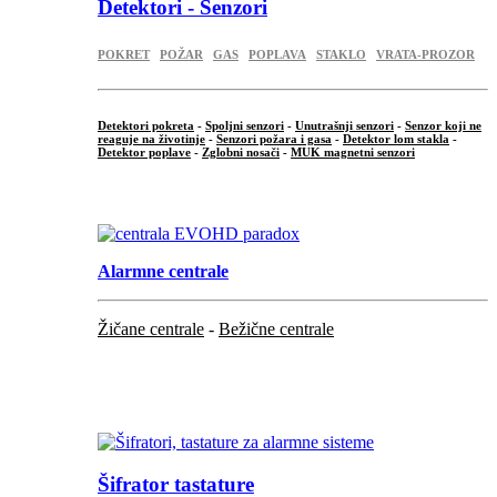
Detektori - Senzori
POKRET
POŽAR
GAS
POPLAVA
STAKLO
VRATA-PROZOR
Detektori pokreta
-
Spoljni senzori
-
Unutrašnji senzori
-
Senzor koji ne
reaguje na životinje
-
Senzori požara i gasa
-
Detektor lom stakla
-
Detektor poplave
-
Zglobni nosači
-
MUK magnetni senzori
.
Alarmne centrale
Žičane centrale
-
Bežične centrale
...
...
Šifrator tastature