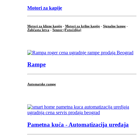
Motori za kapije
Motori za klizne kapije
-
Motori za krilne kapije
-
Signalne lampe
-
Zubčasta letva
-
Senzor (Fotoćelija)
...
Rampe
Automatske rampe
...
Pametna kuća - Automatizacija uređaja