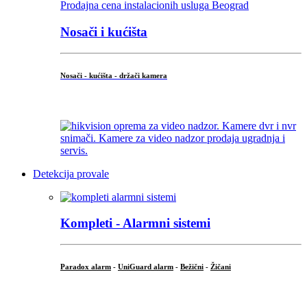
Nosači i kućišta
Nosači - kućišta - držači kamera
...
Detekcija provale
Kompleti - Alarmni sistemi
Paradox alarm
-
UniGuard alarm
-
Bežični
-
Žičani
...