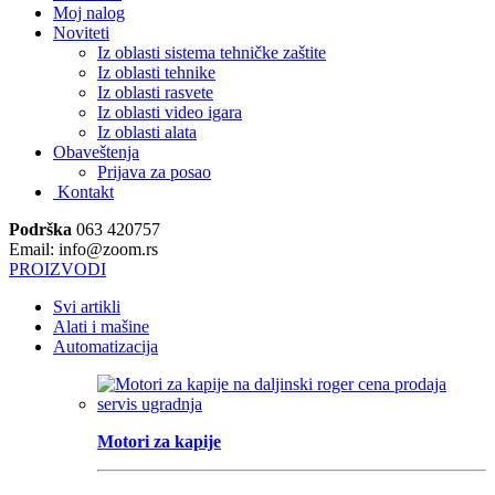
Moj nalog
Noviteti
Iz oblasti sistema tehničke zaštite
Iz oblasti tehnike
Iz oblasti rasvete
Iz oblasti video igara
Iz oblasti alata
Obaveštenja
Prijava za posao
Kontakt
Podrška
063 420757
Email: info@zoom.rs
PROIZVODI
Svi artikli
Alati i mašine
Automatizacija
Motori za kapije