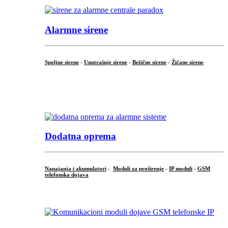
Alarmne sirene
Spoljne sirene
-
Unutrašnje sirene
-
Bežične sirene
-
Žičane sirene
...
.
Dodatna oprema
Napajanja i akumulatori
-
Moduli za proširenje
-
IP moduli
-
GSM
telefonska dojava
...