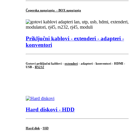
Čoperska napajanja - BOX napajanja
Priključni
kablovi - extenderi - adapteri -
konventori
Gotovi priključni kablovi -
extenderi
- adapteri - konventori - HDMI -
USB -
RS232
...
.
Hard diskovi - HDD
Hard disk
-
SSD