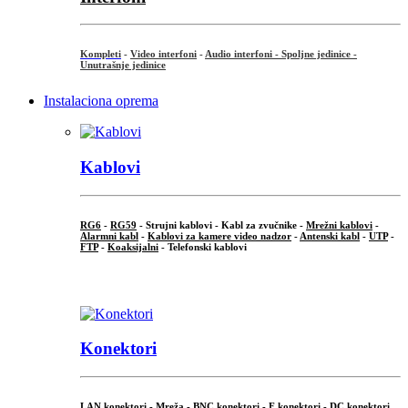
Kompleti
-
Video interfoni
-
Audio interfoni - Spoljne jedinice -
Unutrašnje jedinice
Instalaciona oprema
Kablovi
RG6
-
RG59
- Strujni kablovi - Kabl za zvučnike -
Mrežni kablovi
-
Alarmni kabl
-
Kablovi za kamere video nadzor
-
Antenski kabl
-
UTP
-
FTP
-
Koaksijalni
- Telefonski kablovi
...
Konektori
LAN konektori - Mreža -
BNC konektori
-
F konektori
-
DC konektori