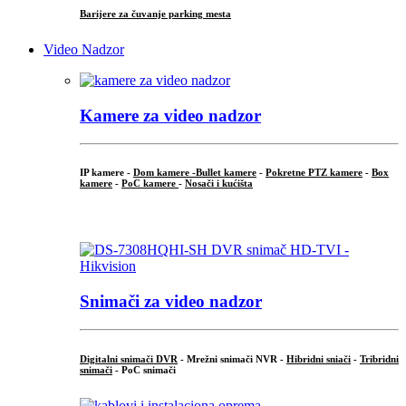
Barijere za čuvanje parking mesta
Video Nadzor
Kamere za video nadzor
IP kamere -
Dom kamere -
Bullet kamere
-
Pokretne PTZ kamere
-
Box
kamere
-
PoC kamere
-
Nosači i kućišta
.
Snimači za video nadzor
Digitalni snimači DVR
- Mrežni snimači NVR -
Hibridni sniači
-
Tribridni
snimači
- PoC snimači