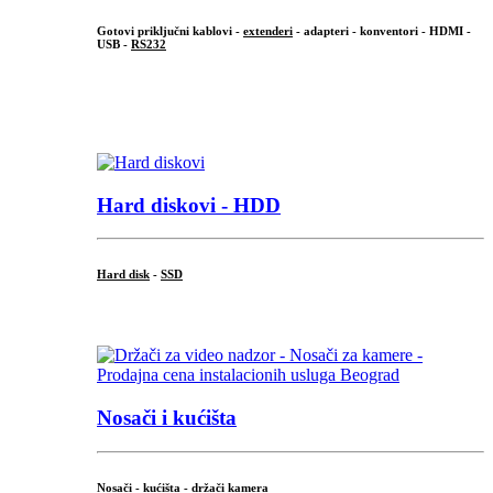
Gotovi priključni kablovi -
extenderi
- adapteri - konventori - HDMI -
USB -
RS232
...
.
Hard diskovi - HDD
Hard disk
-
SSD
...
Nosači i kućišta
Nosači - kućišta - držači kamera