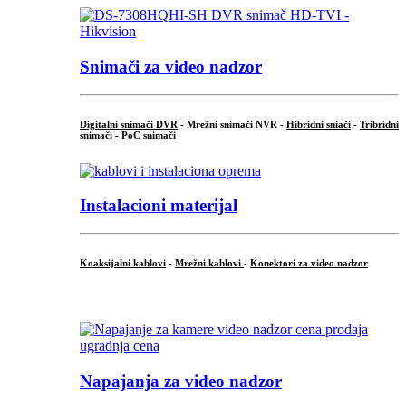
Snimači za video nadzor
Digitalni snimači DVR
- Mrežni snimači NVR -
Hibridni sniači
-
Tribridni
snimači
- PoC snimači
Instalacioni materijal
Koaksijalni kablovi
-
Mrežni kablovi
-
Konektori za video nadzor
...
Napajanja za video nadzor