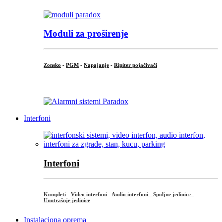
Moduli za proširenje
Zonsko
-
PGM
-
Napajanje
-
Ripiter pojačivači
...
Interfoni
Interfoni
Kompleti
-
Video interfoni
-
Audio interfoni - Spoljne jedinice -
Unutrašnje jedinice
Instalaciona oprema