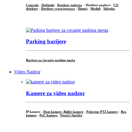
Centrala
-
Daljinski
-
Detektor pokreta
- Detektor poplave -
CO
detektor
-
Detektor vrata/prozora
-
Dimeri
-
Moduli
-
Sklopka
...
Parking barijere
Barijere za čuvanje parking mesta
Video Nadzor
Kamere za video nadzor
IP kamere -
Dom kamere -
Bullet kamere
-
Pokretne PTZ kamere
-
Box
kamere
-
PoC kamere
-
Nosači i kućišta
.