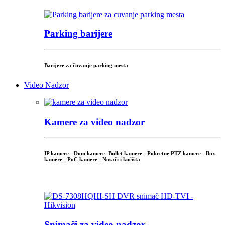
Parking barijere
Barijere za čuvanje parking mesta
Video Nadzor
Kamere za video nadzor
IP kamere -
Dom kamere -
Bullet kamere
-
Pokretne PTZ kamere
-
Box
kamere
-
PoC kamere
-
Nosači i kućišta
.
Snimači za video nadzor