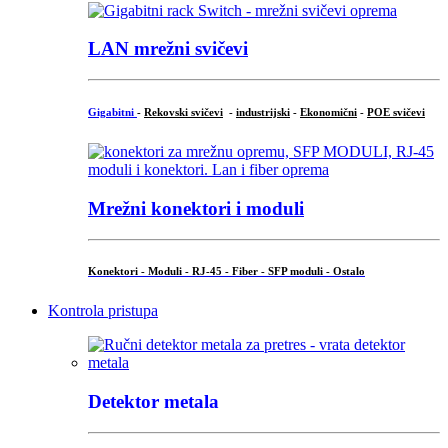
LAN mrežni svičevi
Gigabitni
-
Rekovski svičevi
-
industrijski
-
Ekonomični
-
POE svičevi
Mrežni konektori i moduli
Konektori - Moduli - RJ-45 - Fiber - SFP moduli - Ostalo
Kontrola pristupa
Detektor metala