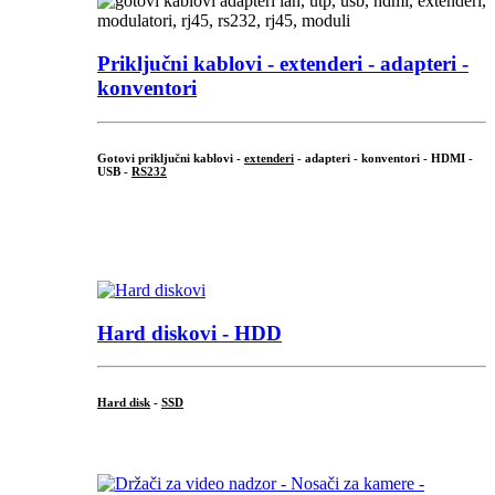
Priključni
kablovi - extenderi - adapteri -
konventori
Gotovi priključni kablovi -
extenderi
- adapteri - konventori - HDMI -
USB -
RS232
...
.
Hard diskovi - HDD
Hard disk
-
SSD
...