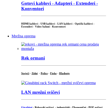
Gotovi kablovi - Adapteri - Extenderi -
Konventori
HDMI kablovi - USB kablovi - LAN kablovi - Optički kablovi -
Extenderi - Video baluni - Konventori
Mrežna oprema
Rek ormani
Stojeći
-
Zidni
-
Police
-
Fioke
-
Hlađenje
LAN mrežni svičevi
Gigabitni
-
Rekovski svičevi
-
industrijski
-
Ekonomični
-
POE svičevi