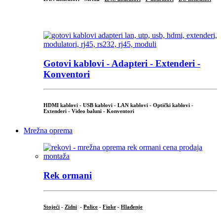
...
Gotovi kablovi - Adapteri - Extenderi -
Konventori
HDMI kablovi - USB kablovi - LAN kablovi - Optički kablovi -
Extenderi - Video baluni - Konventori
Mrežna oprema
Rek ormani
Stojeći
-
Zidni
-
Police
-
Fioke
-
Hlađenje