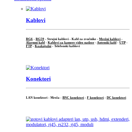
Kablovi
RG6
-
RG59
- Strujni kablovi - Kabl za zvučnike -
Mrežni kablovi
-
Alarmni kabl
-
Kablovi za kamere video nadzor
-
Antenski kabl
-
UTP
-
FTP
-
Koaksijalni
- Telefonski kablovi
...
Konektori
LAN konektori - Mreža -
BNC konektori
-
F konektori
-
DC konektori
...