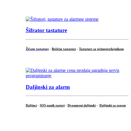
...
Šifrator tastature
Žičane tastature
-
Bežične tastature
-
Tastature sa primopredajnikom
...
Daljinski za alarm
Daljinci
-
SOS panik tasteri
-
Dvosmerni daljinski
-
Daljinski sa tagom
...
.