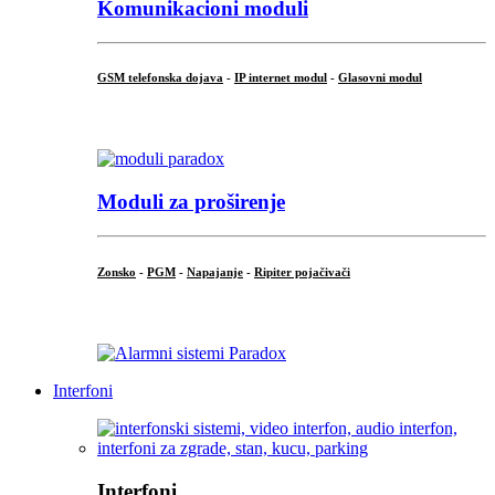
Komunikacioni moduli
GSM telefonska dojava
-
IP internet modul
-
Glasovni modul
...
Moduli za proširenje
Zonsko
-
PGM
-
Napajanje
-
Ripiter pojačivači
...
Interfoni
Interfoni