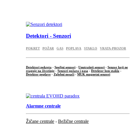
...
.
Detektori - Senzori
POKRET
POŽAR
GAS
POPLAVA
STAKLO
VRATA-PROZOR
Detektori pokreta
-
Spoljni senzori
-
Unutrašnji senzori
-
Senzor koji ne
reaguje na životinje
-
Senzori požara i gasa
-
Detektor lom stakla
-
Detektor poplave
-
Zglobni nosači
-
MUK magnetni senzori
.
Alarmne centrale
Žičane centrale
-
Bežične centrale
...