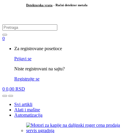
Detektorska vrata
- Ručni detektor metala
.
Search
for:
0
My
Za registrovane posetioce
Account
Prijavi se
Niste registrovani na sajtu?
Registrujte se
0
0,00
RSD
Open
Close
Svi artikli
Alati i mašine
Automatizacija