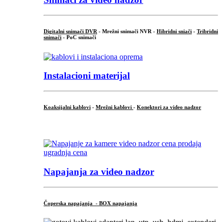
Digitalni snimači DVR
- Mrežni snimači NVR -
Hibridni sniači
-
Tribridni
snimači
- PoC snimači
Instalacioni materijal
Koaksijalni kablovi
-
Mrežni kablovi
-
Konektori za video nadzor
...
Napajanja za video nadzor
Čoperska napajanja - BOX napajanja