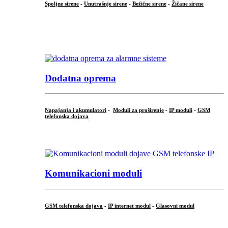
Spoljne sirene
-
Unutrašnje sirene
-
Bežične sirene
-
Žičane sirene
...
.
Dodatna oprema
Napajanja i akumulatori
-
Moduli za proširenje
-
IP moduli
-
GSM
telefonska dojava
...
Komunikacioni moduli
GSM telefonska dojava
-
IP internet modul
-
Glasovni modul
...