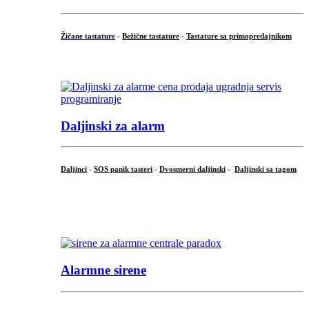
Žičane tastature
-
Bežične tastature
-
Tastature sa primopredajnikom
...
Daljinski za alarm
Daljinci
-
SOS panik tasteri
-
Dvosmerni daljinski
-
Daljinski sa tagom
...
.
Alarmne sirene