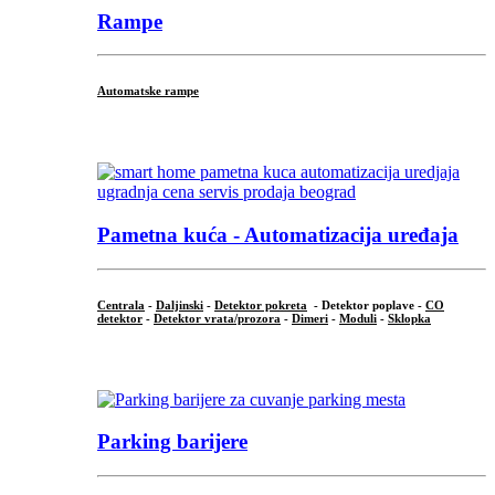
Rampe
Automatske rampe
...
Pametna kuća - Automatizacija uređaja
Centrala
-
Daljinski
-
Detektor pokreta
- Detektor poplave -
CO
detektor
-
Detektor vrata/prozora
-
Dimeri
-
Moduli
-
Sklopka
...
Parking barijere