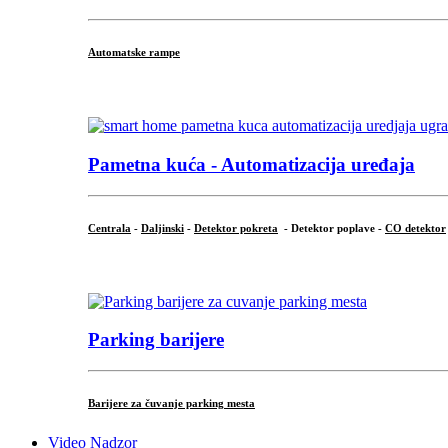
Automatske rampe
...
Pametna kuća - Automatizacija uređaja
Centrala
-
Daljinski
-
Detektor pokreta
- Detektor poplave -
CO detektor
...
Parking barijere
Barijere za čuvanje parking mesta
Video Nadzor