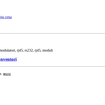
onventori
B -
RS232