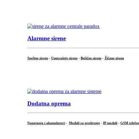
...
.
Alarmne sirene
Spoljne sirene
-
Unutrašnje sirene
-
Bežične sirene
-
Žičane sirene
...
.
Dodatna oprema
Napajanja i akumulatori
-
Moduli za proširenje
-
IP moduli
-
GSM telefon
...