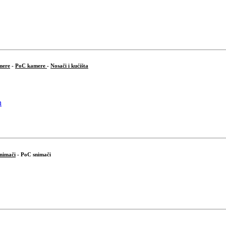
mere
-
PoC kamere
-
Nosači i kućišta
snimači
- PoC snimači