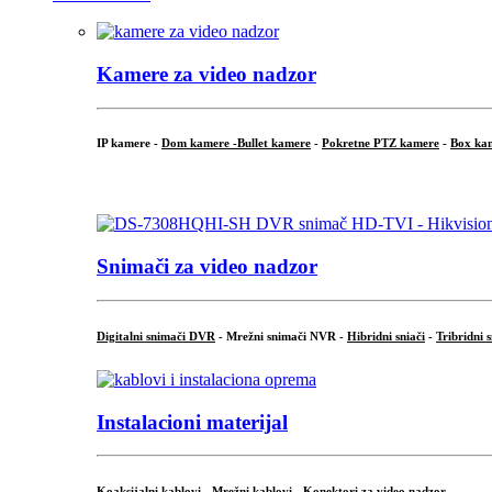
Kamere za video nadzor
IP kamere -
Dom kamere -
Bullet kamere
-
Pokretne PTZ kamere
-
Box ka
.
Snimači za video nadzor
Digitalni snimači DVR
- Mrežni snimači NVR -
Hibridni sniači
-
Tribridni 
Instalacioni materijal
Koaksijalni kablovi
-
Mrežni kablovi
-
Konektori za video nadzor