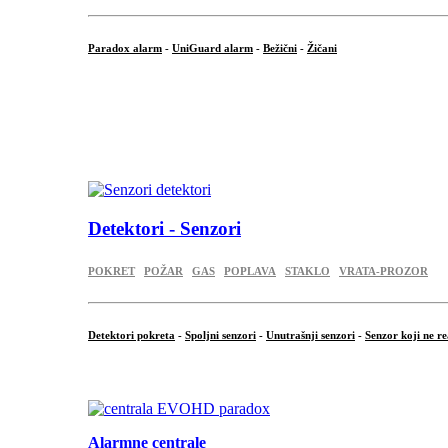
Paradox alarm
-
UniGuard alarm
-
Bežični
-
Žičani
...
...
.
Detektori - Senzori
POKRET
POŽAR
GAS
POPLAVA
STAKLO
VRATA-PROZOR
Detektori pokreta
-
Spoljni senzori
-
Unutrašnji senzori
-
Senzor koji ne re
.
Alarmne centrale