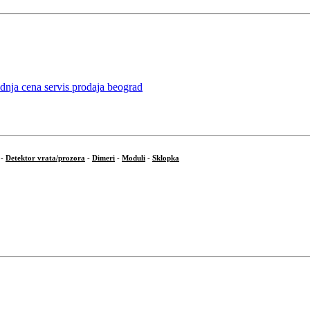
-
Detektor vrata/prozora
-
Dimeri
-
Moduli
-
Sklopka