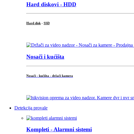
Hard diskovi - HDD
Hard disk
-
SSD
...
Nosači i kućišta
Nosači - kućišta - držači kamera
...
Detekcija provale
Kompleti - Alarmni sistemi