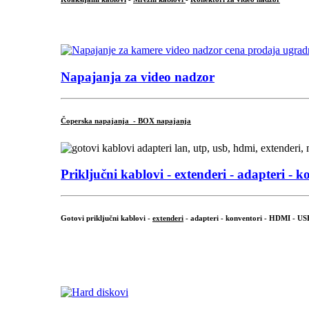
...
Napajanja za video nadzor
Čoperska napajanja - BOX napajanja
Priključni
kablovi - extenderi - adapteri - k
Gotovi priključni kablovi -
extenderi
- adapteri - konventori - HDMI - US
...
.