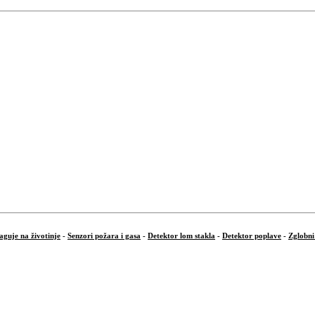
aguje na životinje
-
Senzori požara i gasa
-
Detektor lom stakla
-
Detektor poplave
-
Zglobni