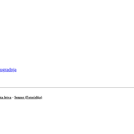
ta letva
-
Senzor (Fotoćelija)