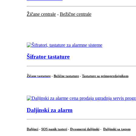
Žičane centrale
-
Bežične centrale
...
...
Šifrator tastature
Žičane tastature
-
Bežične tastature
-
Tastature sa primopredajnikom
...
Daljinski za alarm
Daljinci
-
SOS panik tasteri
-
Dvosmerni daljinski
-
Daljinski sa tagom