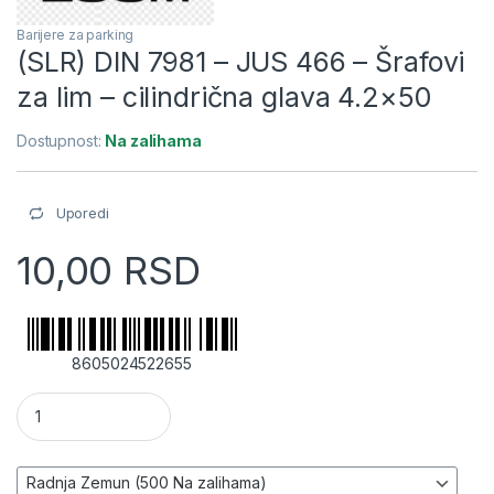
Barijere za parking
(SLR) DIN 7981 – JUS 466 – Šrafovi
za lim – cilindrična glava 4.2×50
Dostupnost:
Na zalihama
Uporedi
10,00
RSD
8605024522655
(SLR) DIN 7981 - JUS 466 - Šrafovi za lim - cilindrična glava 4.