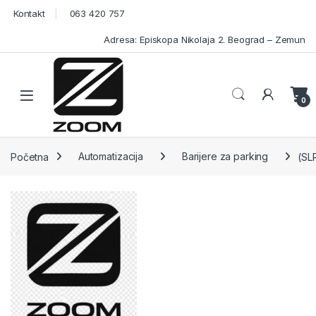
Skip to navigation
Skip to content
Kontakt
063 420 757
Adresa: Episkopa Nikolaja 2. Beograd – Zemun
Open
0
Početna
Automatizacija
Barijere za parking
(SLR