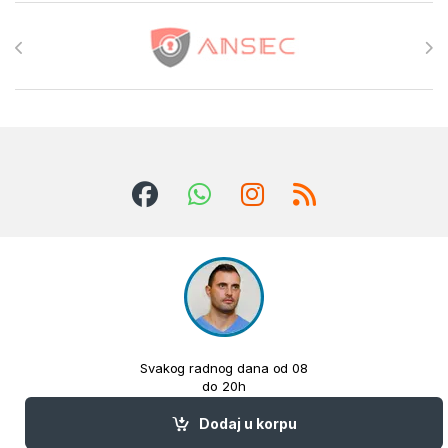
Brands Carousel
Svakog radnog dana od 08
do 20h
063420757
Dodaj u korpu