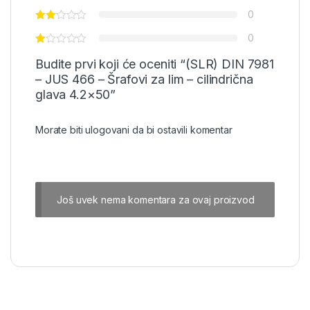
0
0
Budite prvi koji će oceniti “(SLR) DIN 7981
– JUS 466 – Šrafovi za lim – cilindrična
glava 4.2×50”
Morate biti
ulogovani
da bi ostavili komentar
Još uvek nema komentara za ovaj proizvod