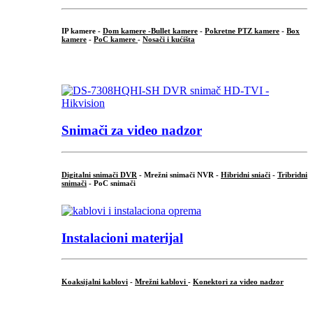
IP kamere -
Dom kamere -
Bullet kamere
-
Pokretne PTZ kamere
-
Box
kamere
-
PoC kamere
-
Nosači i kućišta
.
Snimači za video nadzor
Digitalni snimači DVR
- Mrežni snimači NVR -
Hibridni sniači
-
Tribridni
snimači
- PoC snimači
Instalacioni materijal
Koaksijalni kablovi
-
Mrežni kablovi
-
Konektori za video nadzor
...