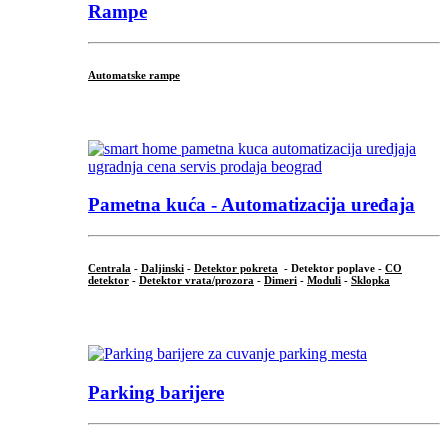
Rampe
Automatske rampe
...
Pametna kuća - Automatizacija uređaja
Centrala
-
Daljinski
-
Detektor pokreta
- Detektor poplave -
CO
detektor
-
Detektor vrata/prozora
-
Dimeri
-
Moduli
-
Sklopka
...
Parking barijere