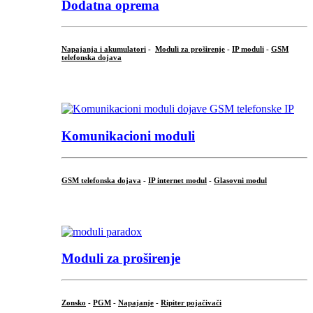
Dodatna oprema
Napajanja i akumulatori
-
Moduli za proširenje
-
IP moduli
-
GSM
telefonska dojava
...
Komunikacioni moduli
GSM telefonska dojava
-
IP internet modul
-
Glasovni modul
...
Moduli za proširenje
Zonsko
-
PGM
-
Napajanje
-
Ripiter pojačivači