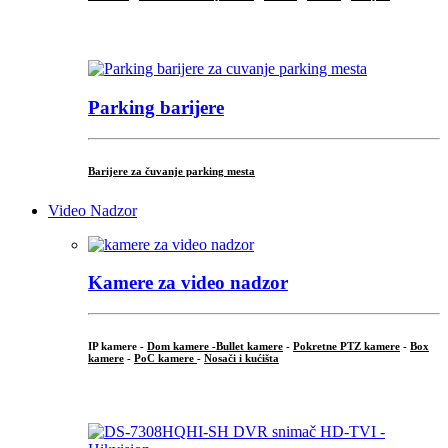
...
Parking barijere
Barijere za čuvanje parking mesta
Video Nadzor
Kamere za video nadzor
IP kamere -
Dom kamere -
Bullet kamere
-
Pokretne PTZ kamere
-
Box
kamere
-
PoC kamere
-
Nosači i kućišta
.