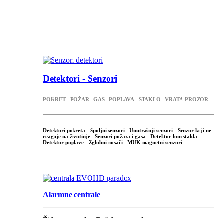
...
...
.
Detektori - Senzori
POKRET
POŽAR
GAS
POPLAVA
STAKLO
VRATA-PROZOR
Detektori pokreta
-
Spoljni senzori
-
Unutrašnji senzori
-
Senzor koji ne
reaguje na životinje
-
Senzori požara i gasa
-
Detektor lom stakla
-
Detektor poplave
-
Zglobni nosači
-
MUK magnetni senzori
.
Alarmne centrale