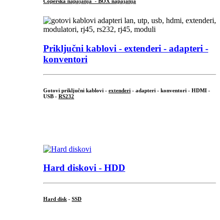
Čoperska napajanja - BOX napajanja
Priključni
kablovi - extenderi - adapteri -
konventori
Gotovi priključni kablovi -
extenderi
- adapteri - konventori - HDMI -
USB -
RS232
...
.
Hard diskovi - HDD
Hard disk
-
SSD
...