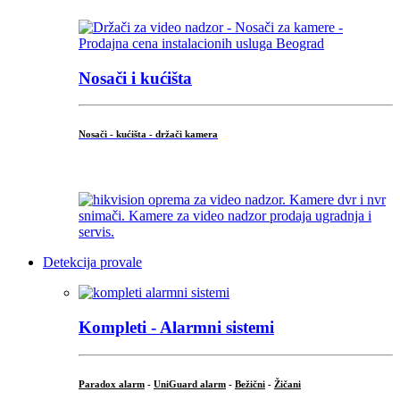
Nosači i kućišta
Nosači - kućišta - držači kamera
...
Detekcija provale
Kompleti - Alarmni sistemi
Paradox alarm
-
UniGuard alarm
-
Bežični
-
Žičani