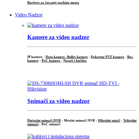
Barijere za čuvanje parking mesta
Video Nadzor
Kamere za video nadzor
IP kamere -
Dom kamere -
Bullet kamere
-
Pokretne PTZ kamere
-
Box
kamere
-
PoC kamere
-
Nosači i kućišta
.
Snimači za video nadzor
Digitalni snimači DVR
- Mrežni snimači NVR -
Hibridni sniači
-
Tribridni
snimači
- PoC snimači