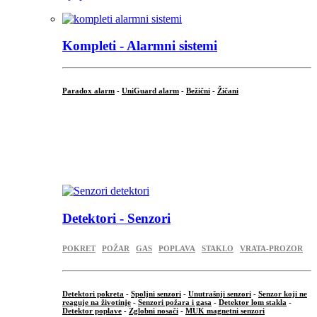
Kompleti - Alarmni sistemi
Paradox alarm
-
UniGuard alarm
-
Bežični
-
Žičani
...
...
.
Detektori - Senzori
POKRET
POŽAR
GAS
POPLAVA
STAKLO
VRATA-PROZOR
Detektori pokreta
-
Spoljni senzori
-
Unutrašnji senzori
-
Senzor koji ne
reaguje na životinje
-
Senzori požara i gasa
-
Detektor lom stakla
-
Detektor poplave
-
Zglobni nosači
-
MUK magnetni senzori