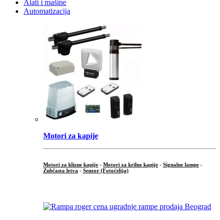
Alati i mašine
Automatizacija
Motori za kapije
Motori za klizne kapije
-
Motori za krilne kapije
-
Signalne lampe
-
Zubčasta letva
-
Senzor (Fotoćelija)
...