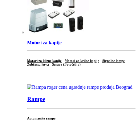
Motori za kapije
Motori za klizne kapije
-
Motori za krilne kapije
-
Signalne lampe
-
Zubčasta letva
-
Senzor (Fotoćelija)
...
Rampe
Automatske rampe
...