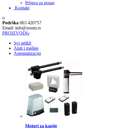
Prijava za posao
Kontakt
Podrška
063 420757
Email: info@zoom.rs
PROIZVODI
Svi artikli
Alati i mašine
Automatizacija
Motori za kapije