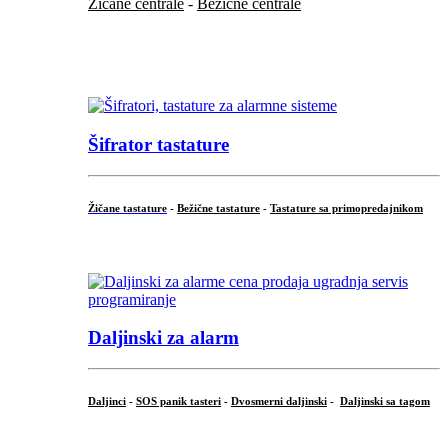
Žičane centrale
-
Bežične centrale
...
...
Šifrator tastature
Žičane tastature
-
Bežične tastature
-
Tastature sa primopredajnikom
...
Daljinski za alarm
Daljinci
-
SOS panik tasteri
-
Dvosmerni daljinski
-
Daljinski sa tagom
...