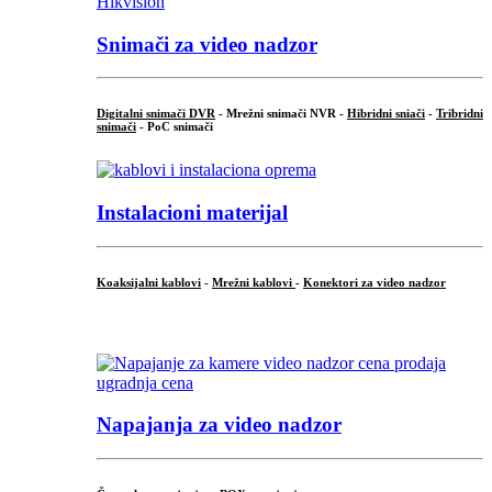
Snimači za video nadzor
Digitalni snimači DVR
- Mrežni snimači NVR -
Hibridni sniači
-
Tribridni
snimači
- PoC snimači
Instalacioni materijal
Koaksijalni kablovi
-
Mrežni kablovi
-
Konektori za video nadzor
...
Napajanja za video nadzor