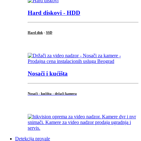
Hard diskovi - HDD
Hard disk
-
SSD
...
Nosači i kućišta
Nosači - kućišta - držači kamera
...
Detekcija provale