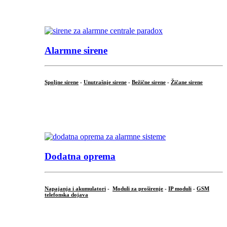
.
Alarmne sirene
Spoljne sirene
-
Unutrašnje sirene
-
Bežične sirene
-
Žičane sirene
...
.
Dodatna oprema
Napajanja i akumulatori
-
Moduli za proširenje
-
IP moduli
-
GSM
telefonska dojava
...