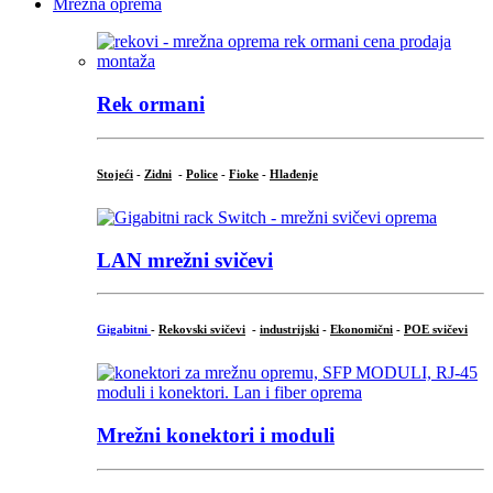
Mrežna oprema
Rek ormani
Stojeći
-
Zidni
-
Police
-
Fioke
-
Hlađenje
LAN mrežni svičevi
Gigabitni
-
Rekovski svičevi
-
industrijski
-
Ekonomični
-
POE svičevi
Mrežni konektori i moduli