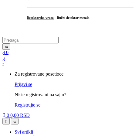
Detektorska vrata
- Ručni detektor metala
.
Search
for:
0
My
Account
Za registrovane posetioce
Prijavi se
Niste registrovani na sajtu?
Registrujte se
0
0,00
RSD
Open
Close
Svi artikli