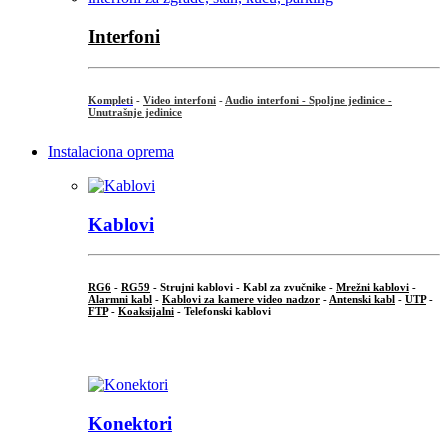
Interfoni
Kompleti
-
Video interfoni
-
Audio interfoni - Spoljne jedinice -
Unutrašnje jedinice
Instalaciona oprema
Kablovi
RG6
-
RG59
- Strujni kablovi - Kabl za zvučnike -
Mrežni kablovi
-
Alarmni kabl
-
Kablovi za kamere video nadzor
-
Antenski kabl
-
UTP
-
FTP
-
Koaksijalni
- Telefonski kablovi
...
Konektori