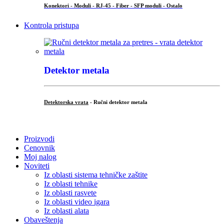
Konektori - Moduli - RJ-45 - Fiber - SFP moduli - Ostalo
Kontrola pristupa
Detektor metala
Detektorska vrata
- Ručni detektor metala
.
Proizvodi
Cenovnik
Moj nalog
Noviteti
Iz oblasti sistema tehničke zaštite
Iz oblasti tehnike
Iz oblasti rasvete
Iz oblasti video igara
Iz oblasti alata
Obaveštenja