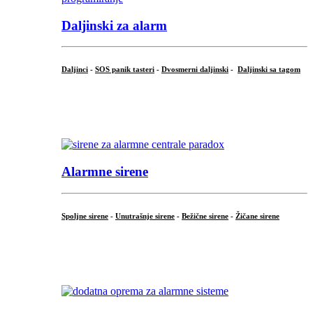
Daljinski za alarm
Daljinci
-
SOS panik tasteri
-
Dvosmerni daljinski
-
Daljinski sa tagom
...
.
Alarmne sirene
Spoljne sirene
-
Unutrašnje sirene
-
Bežične sirene
-
Žičane sirene
...
.