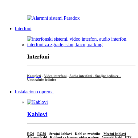
...
Interfoni
Interfoni
Kompleti
-
Video interfoni
-
Audio interfoni - Spoljne jedinice -
Unutrašnje jedinice
Instalaciona oprema
Kablovi
RG6
-
RG59
- Strujni kablovi - Kabl za zvučnike -
Mrežni kablovi
-
Alarmni kabl
-
Kablovi za kamere video nadzor
-
Antenski kabl
-
UTP
-