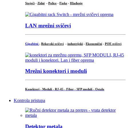
Stojeći
-
Zidni
-
Police
-
Fioke
-
Hlađenje
LAN mrežni svičevi
Gigabitni
-
Rekovski svičevi
-
industrijski
-
Ekonomični
-
POE svičevi
Mrežni konektori i moduli
Konektori - Moduli - RJ-45 - Fiber - SFP moduli - Ostalo
Kontrola pristupa
Detektor metala