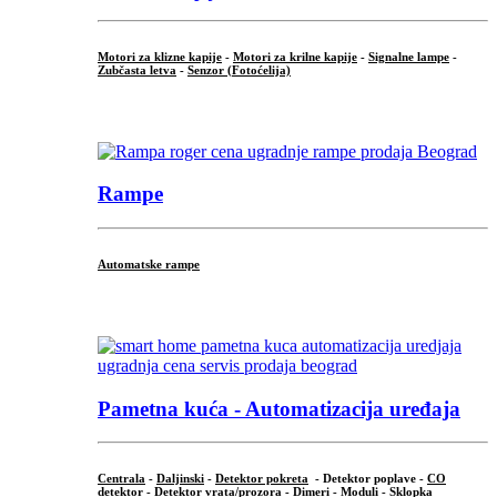
Motori za klizne kapije
-
Motori za krilne kapije
-
Signalne lampe
-
Zubčasta letva
-
Senzor (Fotoćelija)
...
Rampe
Automatske rampe
...
Pametna kuća - Automatizacija uređaja
Centrala
-
Daljinski
-
Detektor pokreta
- Detektor poplave -
CO
detektor
-
Detektor vrata/prozora
-
Dimeri
-
Moduli
-
Sklopka