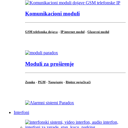
Komunikacioni moduli
GSM telefonska dojava
-
IP internet modul
-
Glasovni modul
...
Moduli za proširenje
Zonsko
-
PGM
-
Napajanje
-
Ripiter pojačivači
...
Interfoni