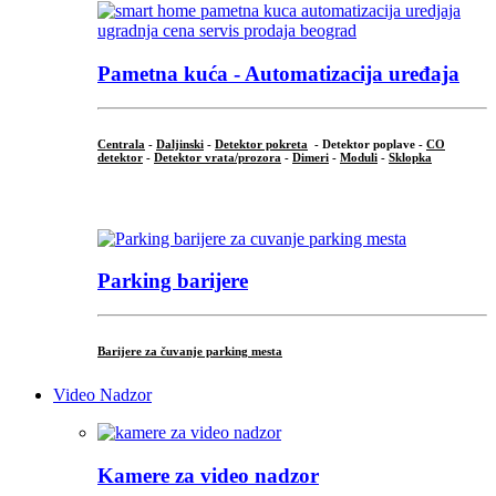
Pametna kuća - Automatizacija uređaja
Centrala
-
Daljinski
-
Detektor pokreta
- Detektor poplave -
CO
detektor
-
Detektor vrata/prozora
-
Dimeri
-
Moduli
-
Sklopka
...
Parking barijere
Barijere za čuvanje parking mesta
Video Nadzor
Kamere za video nadzor