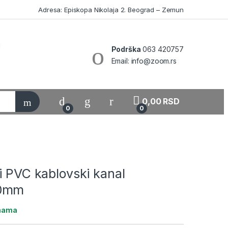
Adresa: Episkopa Nikolaja 2. Beograd – Zemun
Podrška
063 420757
Email: info@zoom.rs
My Account
0,00
RSD
0
0
i PVC kablovski kanal
00mm
ihama