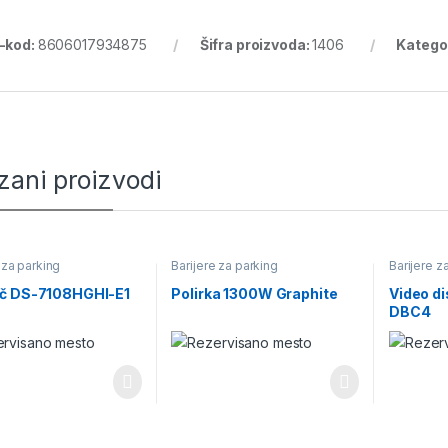
-kod:
8606017934875
Šifra proizvoda:
1406
Kategor
zani proizvodi
 za parking
Barijere za parking
Barijere z
č DS-7108HGHI-E1
Polirka 1300W Graphite
Video di
DBC4