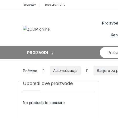
Skip to navigation
Skip to content
Kontakt
063 420 757
Proizvod
Kon
Search fo
PROIZVODI
Početna
Automatizacija
Barijere za 
Uporedi ove proizvode
No products to compare