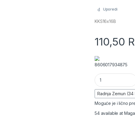
Uporedi
KKS16x16B
110,50
R
8606017934875
Samolepljivi PVC k
Moguće je i lično pre
54 available at Mag