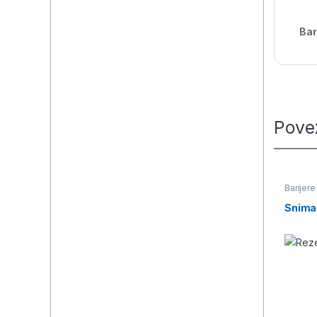
Bar
Pove
Barijere
Snima