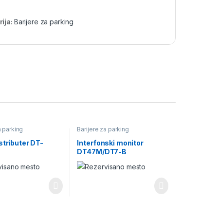
ija:
Barijere za parking
a parking
Barijere za parking
stributer DT-
Interfonski monitor
DT47M/DT7-B