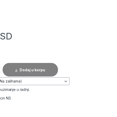
SD
ablovski kanal 16x16x2000mm količina
Dodaj u korpu
uzimanje u radnji.
acin NS