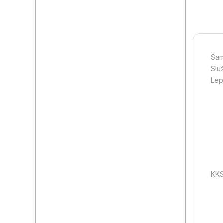
Sam
Slu
Lepi
KKS