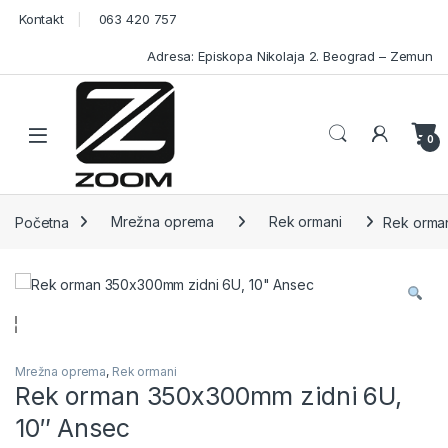
Skip to navigation
Skip to content
Kontakt
063 420 757
Adresa: Episkopa Nikolaja 2. Beograd – Zemun
Open
0
Početna
Mrežna oprema
Rek ormani
Rek orma
Mrežna oprema
,
Rek ormani
Rek orman 350x300mm zidni 6U,
10″ Ansec