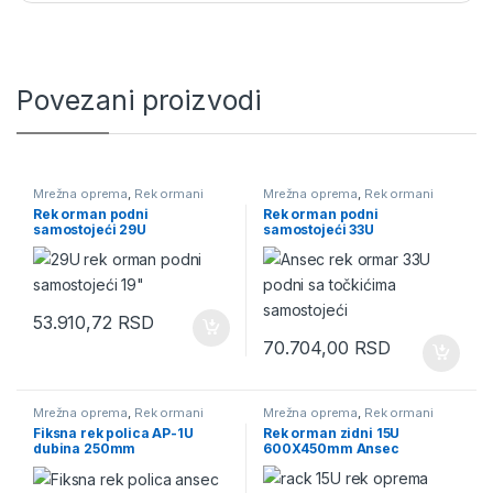
Povezani proizvodi
Mrežna oprema
,
Rek ormani
Mrežna oprema
,
Rek ormani
Rek orman podni
Rek orman podni
samostojeći 29U
samostojeći 33U
600X600mm Ansec
600X800mm Ansec
53.910,72
RSD
70.704,00
RSD
Mrežna oprema
,
Rek ormani
Mrežna oprema
,
Rek ormani
Fiksna rek polica AP-1U
Rek orman zidni 15U
dubina 250mm
600X450mm Ansec