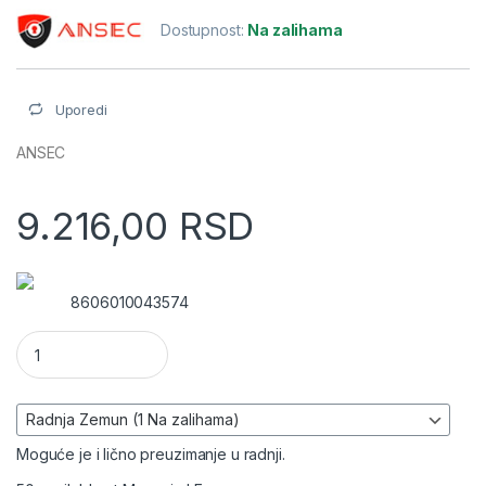
Dostupnost:
Na zalihama
Uporedi
ANSEC
9.216,00
RSD
8606010043574
Rek orman 350x300mm zidni 6U, 10" Ansec količina
Moguće je i lično preuzimanje u radnji.