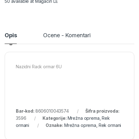
50 available at Magacin LE
Opis
Ocene - Komentari
Nazidni Rack ormar 6U
Bar-kod:
8606010043574
Šifra proizvoda:
3596
Kategorije:
Mrežna oprema
,
Rek
ormani
Oznake:
Mrežna oprema
,
Rek ormani