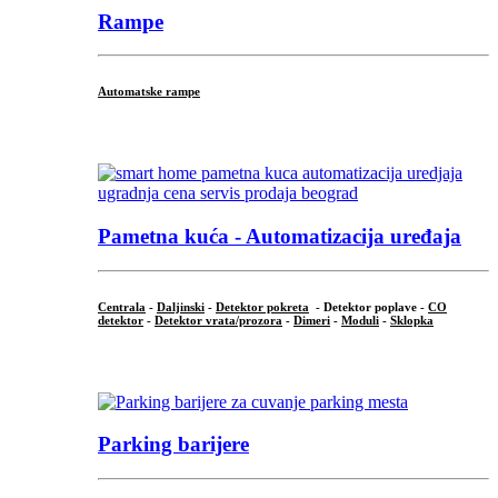
Rampe
Automatske rampe
...
Pametna kuća - Automatizacija uređaja
Centrala
-
Daljinski
-
Detektor pokreta
- Detektor poplave -
CO
detektor
-
Detektor vrata/prozora
-
Dimeri
-
Moduli
-
Sklopka
...
Parking barijere