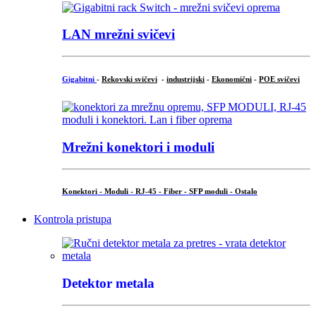
LAN mrežni svičevi
Gigabitni
-
Rekovski svičevi
-
industrijski
-
Ekonomični
-
POE svičevi
Mrežni konektori i moduli
Konektori - Moduli - RJ-45 - Fiber - SFP moduli - Ostalo
Kontrola pristupa
Detektor metala