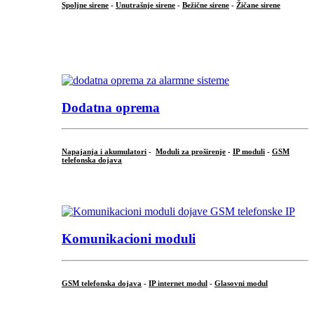
Spoljne sirene
-
Unutrašnje sirene
-
Bežične sirene
-
Žičane sirene
...
.
Dodatna oprema
Napajanja i akumulatori
-
Moduli za proširenje
-
IP moduli
-
GSM
telefonska dojava
...
Komunikacioni moduli
GSM telefonska dojava
-
IP internet modul
-
Glasovni modul
...