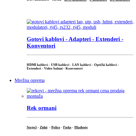
...
Gotovi kablovi - Adapteri - Extenderi -
Konventori
HDMI kablovi - USB kablovi - LAN kablovi - Optički kablovi -
Extenderi - Video baluni - Konventori
Mrežna oprema
Rek ormani
Stojeći
-
Zidni
-
Police
-
Fioke
-
Hlađenje