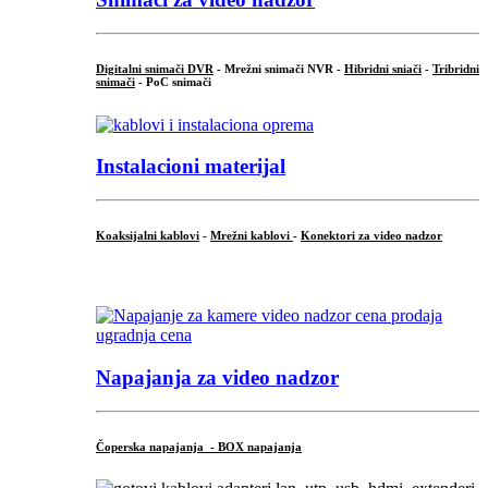
Digitalni snimači DVR
- Mrežni snimači NVR -
Hibridni sniači
-
Tribridni
snimači
- PoC snimači
Instalacioni materijal
Koaksijalni kablovi
-
Mrežni kablovi
-
Konektori za video nadzor
...
Napajanja za video nadzor
Čoperska napajanja - BOX napajanja