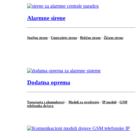
Alarmne sirene
Spoljne sirene
-
Unutrašnje sirene
-
Bežične sirene
-
Žičane sirene
...
.
Dodatna oprema
Napajanja i akumulatori
-
Moduli za proširenje
-
IP moduli
-
GSM
telefonska dojava
...