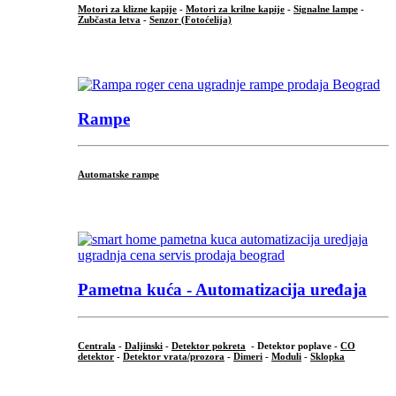
Motori za klizne kapije
-
Motori za krilne kapije
-
Signalne lampe
-
Zubčasta letva
-
Senzor (Fotoćelija)
...
Rampe
Automatske rampe
...
Pametna kuća - Automatizacija uređaja
Centrala
-
Daljinski
-
Detektor pokreta
- Detektor poplave -
CO
detektor
-
Detektor vrata/prozora
-
Dimeri
-
Moduli
-
Sklopka
...