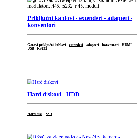
Priključni
kablovi - extenderi - adapteri -
konventori
Gotovi priključni kablovi -
extenderi
- adapteri - konventori - HDMI -
USB -
RS232
...
.
Hard diskovi - HDD
Hard disk
-
SSD
...