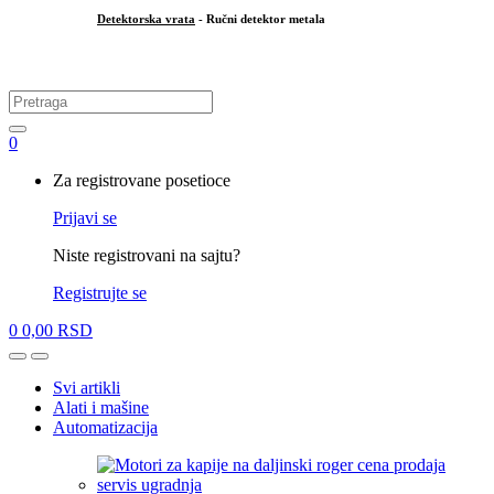
Detektorska vrata
- Ručni detektor metala
.
Search
for:
0
My
Za registrovane posetioce
Account
Prijavi se
Niste registrovani na sajtu?
Registrujte se
0
0,00
RSD
Open
Close
Svi artikli
Alati i mašine
Automatizacija