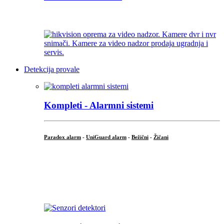
...
Detekcija provale
Kompleti - Alarmni sistemi
Paradox alarm
-
UniGuard alarm
-
Bežični
-
Žičani
...
...
.