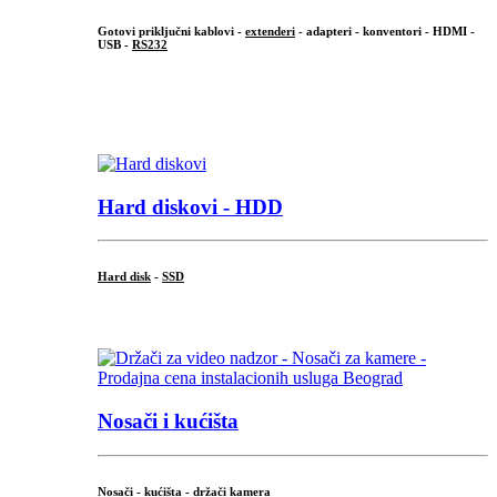
Gotovi priključni kablovi -
extenderi
- adapteri - konventori - HDMI -
USB -
RS232
...
.
Hard diskovi - HDD
Hard disk
-
SSD
...
Nosači i kućišta
Nosači - kućišta - držači kamera