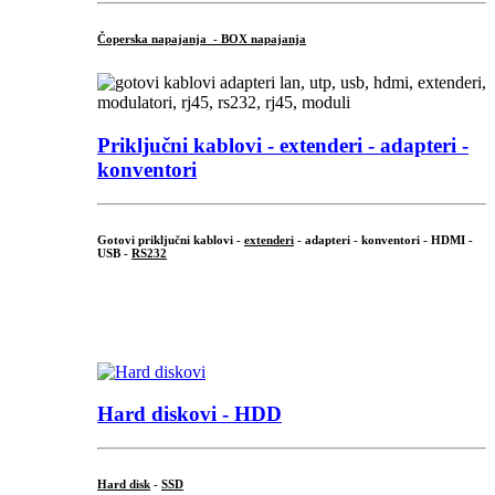
Čoperska napajanja - BOX napajanja
Priključni
kablovi - extenderi - adapteri -
konventori
Gotovi priključni kablovi -
extenderi
- adapteri - konventori - HDMI -
USB -
RS232
...
.
Hard diskovi - HDD
Hard disk
-
SSD