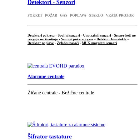
Detektori - Senzori
POKRET
POŽAR
GAS
POPLAVA
STAKLO
VRATA-PROZOR
Detektori pokreta
-
Spoljni senzori
-
Unutrašnji senzori
-
Senzor koji ne
reaguje na životinje
-
Senzori požara i gasa
-
Detektor lom stakla
-
Detektor poplave
-
Zglobni nosači
-
MUK magnetni senzori
.
Alarmne centrale
Žičane centrale
-
Bežične centrale
...
...
Šifrator tastature