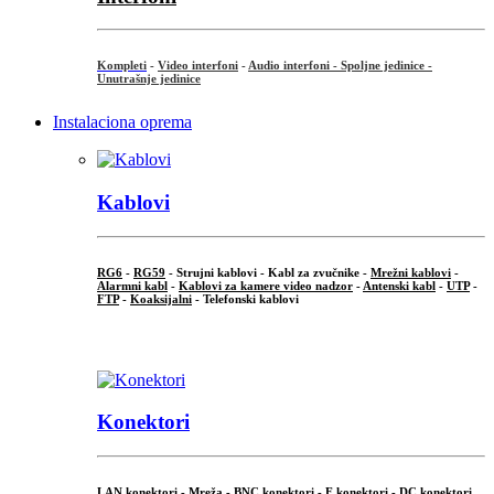
Kompleti
-
Video interfoni
-
Audio interfoni - Spoljne jedinice -
Unutrašnje jedinice
Instalaciona oprema
Kablovi
RG6
-
RG59
- Strujni kablovi - Kabl za zvučnike -
Mrežni kablovi
-
Alarmni kabl
-
Kablovi za kamere video nadzor
-
Antenski kabl
-
UTP
-
FTP
-
Koaksijalni
- Telefonski kablovi
...
Konektori
LAN konektori - Mreža -
BNC konektori
-
F konektori
-
DC konektori