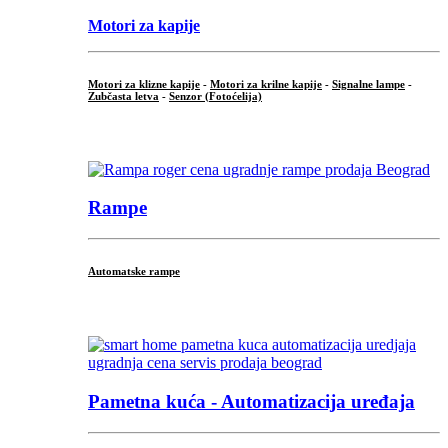
Motori za kapije
Motori za klizne kapije
-
Motori za krilne kapije
-
Signalne lampe
-
Zubčasta letva
-
Senzor (Fotoćelija)
...
Rampe
Automatske rampe
...
Pametna kuća - Automatizacija uređaja