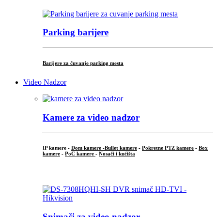
Parking barijere
Barijere za čuvanje parking mesta
Video Nadzor
Kamere za video nadzor
IP kamere -
Dom kamere -
Bullet kamere
-
Pokretne PTZ kamere
-
Box
kamere
-
PoC kamere
-
Nosači i kućišta
.
Snimači za video nadzor