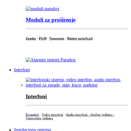
Moduli za proširenje
Zonsko
-
PGM
-
Napajanje
-
Ripiter pojačivači
...
Interfoni
Interfoni
Kompleti
-
Video interfoni
-
Audio interfoni - Spoljne jedinice -
Unutrašnje jedinice
Instalaciona oprema