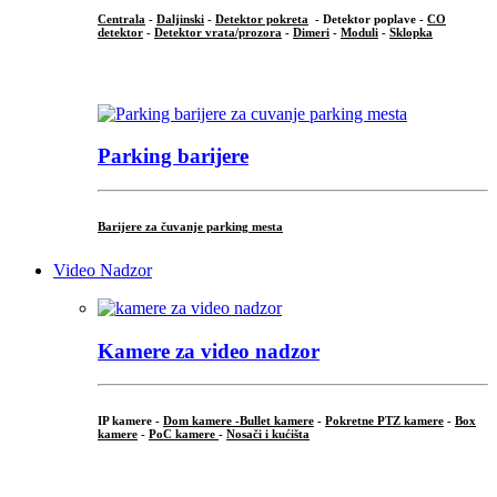
Centrala
-
Daljinski
-
Detektor pokreta
- Detektor poplave -
CO
detektor
-
Detektor vrata/prozora
-
Dimeri
-
Moduli
-
Sklopka
...
Parking barijere
Barijere za čuvanje parking mesta
Video Nadzor
Kamere za video nadzor
IP kamere -
Dom kamere -
Bullet kamere
-
Pokretne PTZ kamere
-
Box
kamere
-
PoC kamere
-
Nosači i kućišta
.