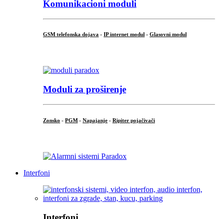
Komunikacioni moduli
GSM telefonska dojava
-
IP internet modul
-
Glasovni modul
...
Moduli za proširenje
Zonsko
-
PGM
-
Napajanje
-
Ripiter pojačivači
...
Interfoni
Interfoni