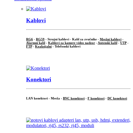
Kablovi
RG6
-
RG59
- Strujni kablovi - Kabl za zvučnike -
Mrežni kablovi
-
Alarmni kabl
-
Kablovi za kamere video nadzor
-
Antenski kabl
-
UTP
-
FTP
-
Koaksijalni
- Telefonski kablovi
...
Konektori
LAN konektori - Mreža -
BNC konektori
-
F konektori
-
DC konektori
...