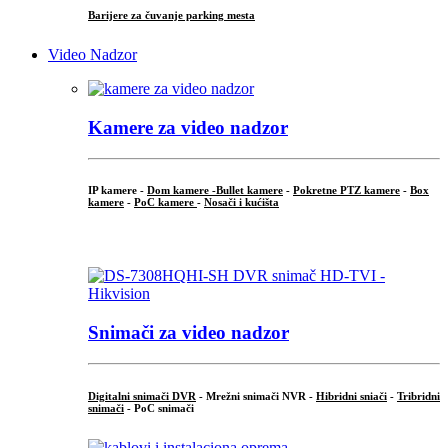
Barijere za čuvanje parking mesta
Video Nadzor
Kamere za video nadzor
IP kamere -
Dom kamere -
Bullet kamere
-
Pokretne PTZ kamere
-
Box
kamere
-
PoC kamere
-
Nosači i kućišta
.
Snimači za video nadzor
Digitalni snimači DVR
- Mrežni snimači NVR -
Hibridni sniači
-
Tribridni
snimači
- PoC snimači