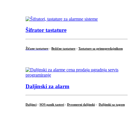
...
Šifrator tastature
Žičane tastature
-
Bežične tastature
-
Tastature sa primopredajnikom
...
Daljinski za alarm
Daljinci
-
SOS panik tasteri
-
Dvosmerni daljinski
-
Daljinski sa tagom
...
.