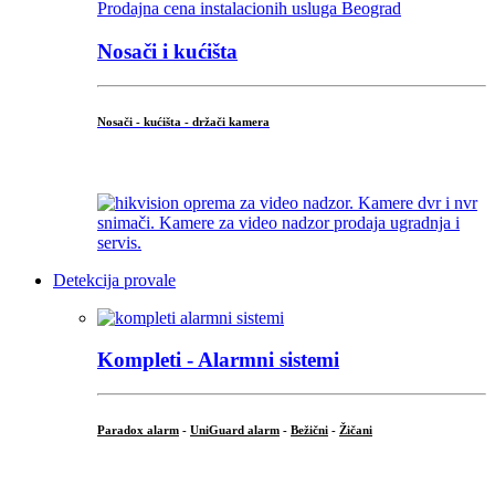
Nosači i kućišta
Nosači - kućišta - držači kamera
...
Detekcija provale
Kompleti - Alarmni sistemi
Paradox alarm
-
UniGuard alarm
-
Bežični
-
Žičani
...