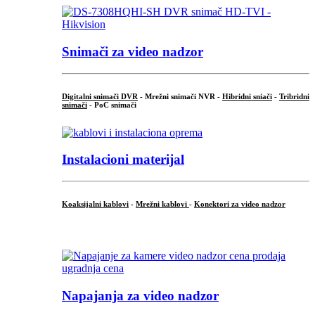
Snimači za video nadzor
Digitalni snimači DVR
- Mrežni snimači NVR -
Hibridni sniači
-
Tribridni
snimači
- PoC snimači
Instalacioni materijal
Koaksijalni kablovi
-
Mrežni kablovi
-
Konektori za video nadzor
...
Napajanja za video nadzor