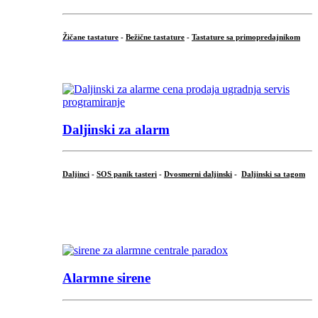
Žičane tastature
-
Bežične tastature
-
Tastature sa primopredajnikom
...
Daljinski za alarm
Daljinci
-
SOS panik tasteri
-
Dvosmerni daljinski
-
Daljinski sa tagom
...
.
Alarmne sirene