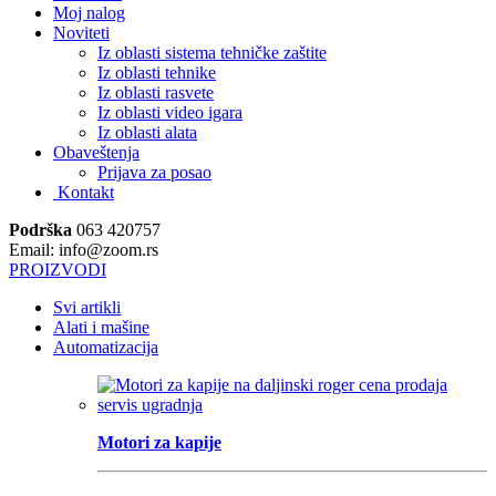
Moj nalog
Noviteti
Iz oblasti sistema tehničke zaštite
Iz oblasti tehnike
Iz oblasti rasvete
Iz oblasti video igara
Iz oblasti alata
Obaveštenja
Prijava za posao
Kontakt
Podrška
063 420757
Email: info@zoom.rs
PROIZVODI
Svi artikli
Alati i mašine
Automatizacija
Motori za kapije