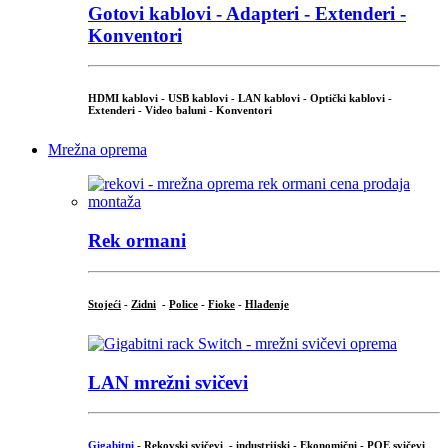
Gotovi kablovi - Adapteri - Extenderi -
Konventori
HDMI kablovi - USB kablovi - LAN kablovi - Optički kablovi -
Extenderi - Video baluni - Konventori
Mrežna oprema
Rek ormani
Stojeći
-
Zidni
-
Police
-
Fioke
-
Hlađenje
LAN mrežni svičevi
Gigabitni
-
Rekovski svičevi
-
industrijski
-
Ekonomični
-
POE svičevi