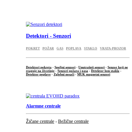
...
.
Detektori - Senzori
POKRET
POŽAR
GAS
POPLAVA
STAKLO
VRATA-PROZOR
Detektori pokreta
-
Spoljni senzori
-
Unutrašnji senzori
-
Senzor koji ne
reaguje na životinje
-
Senzori požara i gasa
-
Detektor lom stakla
-
Detektor poplave
-
Zglobni nosači
-
MUK magnetni senzori
.
Alarmne centrale
Žičane centrale
-
Bežične centrale
...