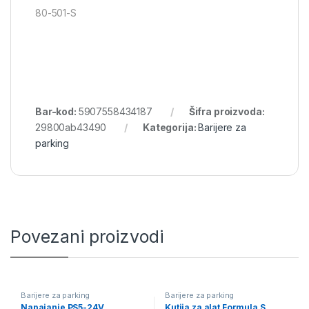
80-501-S
Bar-kod:
5907558434187
Šifra proizvoda:
29800ab43490
Kategorija:
Barijere za
parking
Povezani proizvodi
Barijere za parking
Barijere za parking
Napajanje PS5-24V
Kutija za alat Formula S