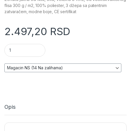
flisa 300 g / m2, 100% poliester, 3 džepa sa patentnim
zatvaračem, modne boje, CE sertifikat
2.497,20
RSD
Radna jakna flis (runo) - NEO TOOLS količina
Opis