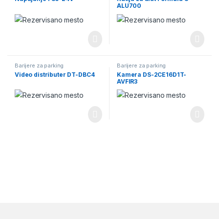
ALU700
Barijere za parking
Barijere za parking
Video distributer DT-DBC4
Kamera DS-2CE16D1T-
AVFIR3
Brands Carousel