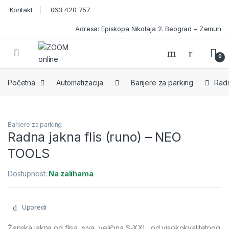
Skip to navigation
Skip to content
Kontakt
063 420 757
Adresa: Episkopa Nikolaja 2. Beograd – Zemun
Open
0
Početna
Automatizacija
Barijere za parking
Radn
Barijere za parking
Radna jakna flis (runo) – NEO
TOOLS
Dostupnost:
Na zalihama
Uporedi
Ženska jakna od flisa, siva, veličina S-XXL, od visokokvalitetnog