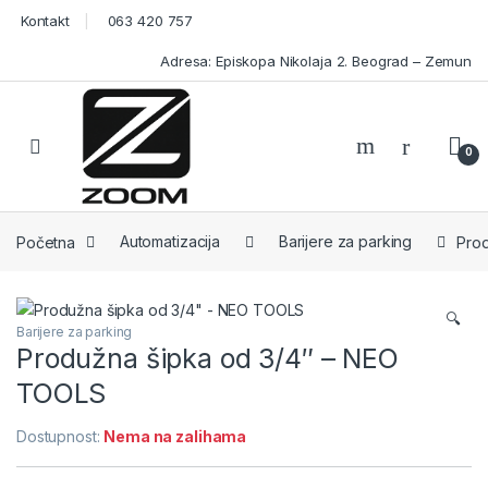
Skip to navigation
Skip to content
Kontakt
063 420 757
Adresa: Episkopa Nikolaja 2. Beograd – Zemun
Open
0
Početna
Automatizacija
Barijere za parking
Pro
🔍
Barijere za parking
Produžna šipka od 3/4″ – NEO
TOOLS
Dostupnost:
Nema na zalihama