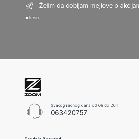
Želim da dobijam mejlove o akcijam
adresu
Svakog radnog dana od 08 do 20h
063420757