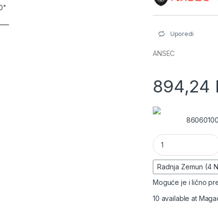
Uporedi
ANSEC
894,24
8606010
Patch panel 12 mes
Moguće je i lično pre
10 available at Maga