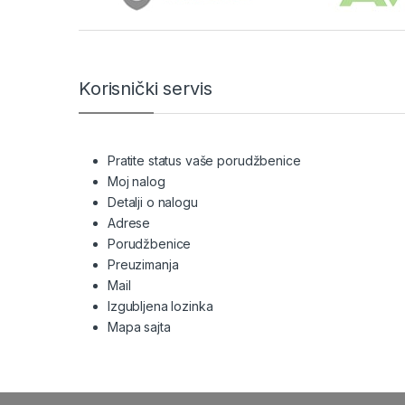
Korisnički servis
Pratite status vaše porudžbenice
Moj nalog
Detalji o nalogu
Adrese
Porudžbenice
Preuzimanja
Mail
Izgubljena lozinka
Mapa sajta