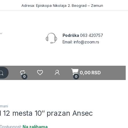
Adresa: Episkopa Nikolaja 2. Beograd – Zemun
Podrška
063 420757
Email: info@zoom.rs
My Account
0,00
RSD
0
0
rmani
l 12 mesta 10″ prazan Ansec
Dostupnost:
Na zalihama