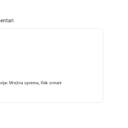
entari
rije:
Mrežna oprema
,
Rek ormani