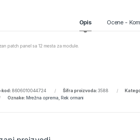
Opis
Ocene - Kom
zan patch panel sa 12 mesta za module.
-kod:
8606010044724
Šifra proizvoda:
3588
Katego
Oznake:
Mrežna oprema
,
Rek ormani