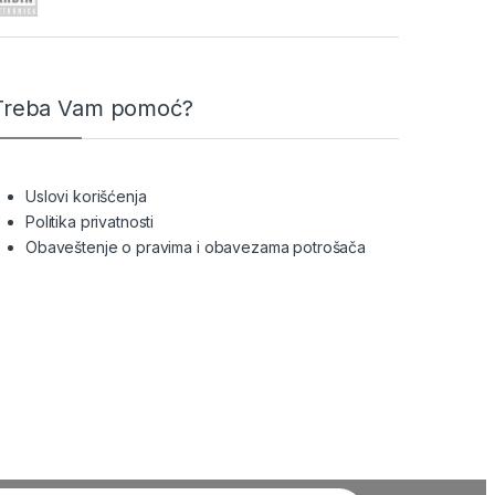
Treba Vam pomoć?
Uslovi korišćenja
Politika privatnosti
Obaveštenje o pravima i obavezama potrošača