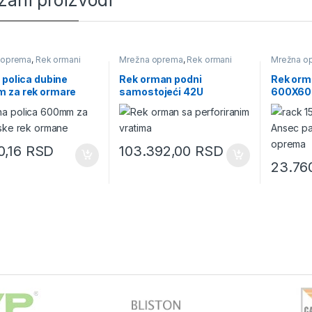
zani proizvodi
 oprema
,
Rek ormani
Mrežna oprema
,
Rek ormani
Mrežna o
 polica dubine
Rek orman podni
Rek orma
 za rek ormare
samostojeći 42U
600X60
800X800mm perforirana
vrata Ansec
0,16
RSD
103.392,00
RSD
23.76