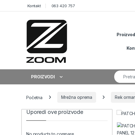
Skip to navigation
Skip to content
Kontakt
063 420 757
Proizvod
Kon
Search fo
PROIZVODI
Početna
Mrežna oprema
Rek orman
Uporedi ove proizvode
No products to compare