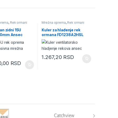
prema
,
Rek ormani
Mrežna oprema
,
Rek ormani
n zidni 15U
Kuler za hlađenje rek
0mm Ansec
ormana FD1238A2HSL
220V JINYUDA
1.267,20
RSD
0,00
RSD