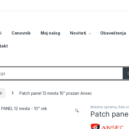
i
Cenovnik
Moj nalog
Noviteti
Obaveštenja
takt
r:
i
Patch panel 12 mesta 10″ prazan Ansec
Mrežna oprema
,
Rek o
🔍
Patch pane