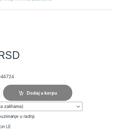
RSD
044724
ta 10" prazan Ansec količina
Dodaj u korpu
uzimanje u radnji.
cin LE