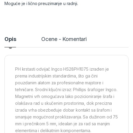
Moguće je i lično preuzimanje u radnji.
Opis
Ocene - Komentari
PH krstasti odvijač Ingco HS28PH1075 izrađen je
prema industrijskim standardima, što ga čini
pouzdanim alatom za profesionalne majstore i
tehničare. Srodni ključni izraz: Phillips šrafciger Ingco.
Magnetni vrh omogućava lako pozicioniranje šrafa i
olakšava rad u skučenim prostorima, dok precizna
izrada vrha obezbeđuje dobar kontakt sa šrafom i
smanjuje mogućnost proklizavanja. Sa dužinom od 75
mm i prečnikom 5 mm, idealan je za rad sa manjim
elementima i delikatnim komponentama.