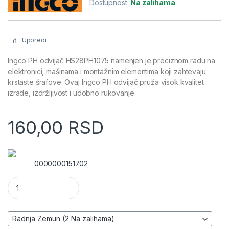
Dostupnost:
Na zalihama
Uporedi
Ingco PH odvijač HS28PH1075 namenjen je preciznom radu na
elektronici, mašinama i montažnim elementima koji zahtevaju
krstaste šrafove. Ovaj Ingco PH odvijač pruža visok kvalitet
izrade, izdržljivost i udobno rukovanje.
160,00
RSD
0000000151702
Ingco PH odvijač HS28PH1075 – 75 mm, Industrial količina