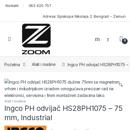
Skip to navigation
Skip to content
Kontakt
063 420 757
Adresa: Episkopa Nikolaja 2. Beograd – Zemun
Open
0
Početna
Alati i mašine
Ingco PH odvijač HS28PH1075 – 7
🔍
Alati i mašine
Ingco PH odvijač HS28PH1075 – 75
mm, Industrial