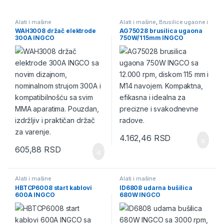
Alati i mašine
Alati i mašine
,
Brusilice ugaone i
čeone
,
Brusni alat
,
Električni i
WAH3008 držač elektrode
AG75028 brusilica ugaona
Akumulatorski alati
300A INGCO
750W/115mm INGCO
4.162,46
RSD
605,88
RSD
Alati i mašine
Alati i mašine
HBTCP6008 start kablovi
ID6808 udarna bušilica
600A INGCO
680W INGCO