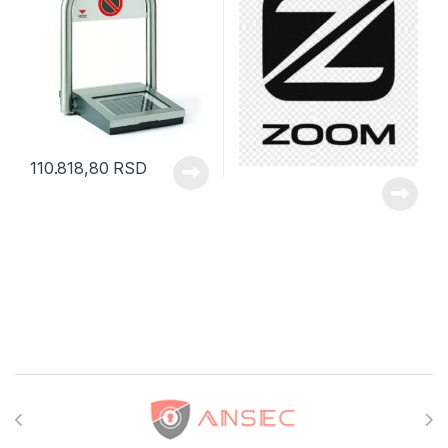
110.818,80
RSD
Brands Carousel