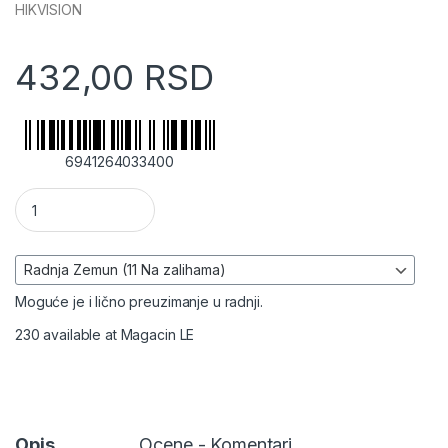
HIKVISION
432,00
RSD
6941264033400
Nosač unutrašnjih detektora DS-PDB-IN Hikvision Alarm količ
Moguće je i lično preuzimanje u radnji.
230 available at Magacin LE
Opis
Ocene - Komentari